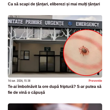
Ca să scapi de țânțari, eliberezi și mai mulți țânțari
16 iun. 2026, 15:38
Preventie
Te-ai îmbolnăvit la ore după friptură? S-ar putea să
fie de vină o căpușă