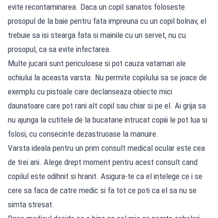
evite recontaminarea. Daca un copil sanatos foloseste
prosopul de la baie pentru fata impreuna cu un copil bolnav, el
trebuie sa isi stearga fata si mainile cu un servet, nu cu
prosopul, ca sa evite infectarea.
Multe jucarii sunt periculoase si pot cauza vatamari ale
ochiului la aceasta varsta. Nu permite copilului sa se joace de
exemplu cu pistoale care declanseaza obiecte mici
daunatoare care pot rani alt copil sau chiar si pe el. Ai grija sa
nu ajunga la cutitele de la bucatarie intrucat copiii le pot lua si
folosi, cu consecinte dezastruoase la manuire.
Varsta ideala pentru un prim consult medical ocular este cea
de trei ani. Alege drept moment pentru acest consult cand
copilul este odihnit si hranit. Asigura-te ca el intelege ce i se
cere sa faca de catre medic si fa tot ce poti ca el sa nu se
simta stresat.