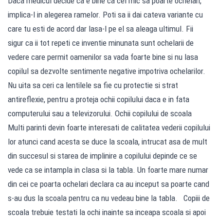
Daca medicul decide ca e bine ca cel mic sa poarte ochelari,
implica-l in alegerea ramelor. Poti sa ii dai cateva variante cu
care tu esti de acord dar lasa-l pe el sa aleaga ultimul. Fii
sigur ca ii tot repeti ce inventie minunata sunt ochelarii de
vedere care permit oamenilor sa vada foarte bine si nu lasa
copilul sa dezvolte sentimente negative impotriva ochelarilor.
Nu uita sa ceri ca lentilele sa fie cu protectie si strat
antireflexie, pentru a proteja ochii copilului daca e in fata
computerului sau a televizorului. Ochii copilului de scoala
Multi parinti devin foarte interesati de calitatea vederii copilului
lor atunci cand acesta se duce la scoala, intrucat asa de mult
din succesul si starea de implinire a copilului depinde ce se
vede ca se intampla in clasa si la tabla. Un foarte mare numar
din cei ce poarta ochelari declara ca au inceput sa poarte cand
s-au dus la scoala pentru ca nu vedeau bine la tabla. Copiii de
scoala trebuie testati la ochi inainte sa inceapa scoala si apoi