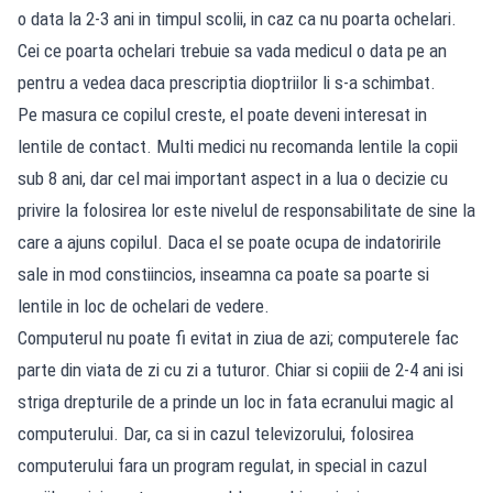
o data la 2-3 ani in timpul scolii, in caz ca nu poarta ochelari.
Cei ce poarta ochelari trebuie sa vada medicul o data pe an
pentru a vedea daca prescriptia dioptriilor li s-a schimbat.
Pe masura ce copilul creste, el poate deveni interesat in
lentile de contact. Multi medici nu recomanda lentile la copii
sub 8 ani, dar cel mai important aspect in a lua o decizie cu
privire la folosirea lor este nivelul de responsabilitate de sine la
care a ajuns copilul. Daca el se poate ocupa de indatoririle
sale in mod constiincios, inseamna ca poate sa poarte si
lentile in loc de ochelari de vedere.
Computerul nu poate fi evitat in ziua de azi; computerele fac
parte din viata de zi cu zi a tuturor. Chiar si copiii de 2-4 ani isi
striga drepturile de a prinde un loc in fata ecranului magic al
computerului. Dar, ca si in cazul televizorului, folosirea
computerului fara un program regulat, in special in cazul