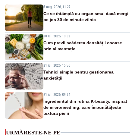
5 aug. 2026, 11:27
Ce se întâmplă cu organismul dacă mergi
pe jos 30 de minute zilnic
28 iul. 2026, 13:32
Cum previi scăderea densității osoase
prin alimentație
21 iul. 2026, 15:56
Tehnici simple pentru gestionarea
anxietății
21 iul. 2026, 09:24
Ingredientul din rutina K-beauty, inspirat
de microneedling, care îmbunătățește
textura pielii
URMĂREȘTE-NE PE