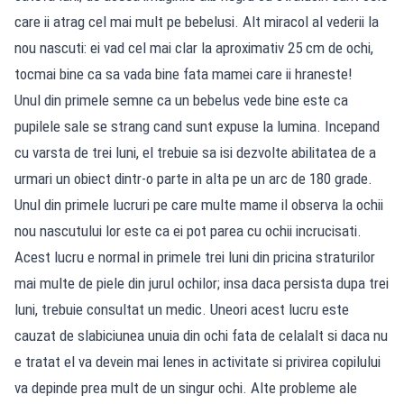
care ii atrag cel mai mult pe bebelusi. Alt miracol al vederii la
nou nascuti: ei vad cel mai clar la aproximativ 25 cm de ochi,
tocmai bine ca sa vada bine fata mamei care ii hraneste!
Unul din primele semne ca un bebelus vede bine este ca
pupilele sale se strang cand sunt expuse la lumina. Incepand
cu varsta de trei luni, el trebuie sa isi dezvolte abilitatea de a
urmari un obiect dintr-o parte in alta pe un arc de 180 grade.
Unul din primele lucruri pe care multe mame il observa la ochii
nou nascutului lor este ca ei pot parea cu ochii incrucisati.
Acest lucru e normal in primele trei luni din pricina straturilor
mai multe de piele din jurul ochilor; insa daca persista dupa trei
luni, trebuie consultat un medic. Uneori acest lucru este
cauzat de slabiciunea unuia din ochi fata de celalalt si daca nu
e tratat el va devein mai lenes in activitate si privirea copilului
va depinde prea mult de un singur ochi. Alte probleme ale