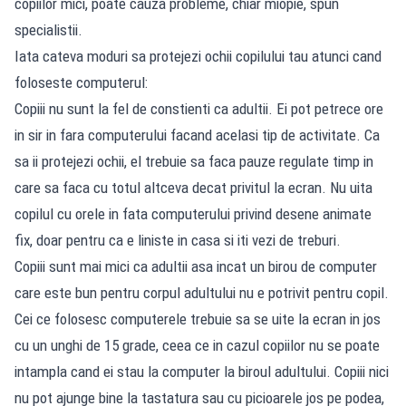
copiilor mici, poate cauza probleme, chiar miopie, spun
specialistii.
Iata cateva moduri sa protejezi ochii copilului tau atunci cand
foloseste computerul:
Copiii nu sunt la fel de constienti ca adultii. Ei pot petrece ore
in sir in fara computerului facand acelasi tip de activitate. Ca
sa ii protejezi ochii, el trebuie sa faca pauze regulate timp in
care sa faca cu totul altceva decat privitul la ecran. Nu uita
copilul cu orele in fata computerului privind desene animate
fix, doar pentru ca e liniste in casa si iti vezi de treburi.
Copiii sunt mai mici ca adultii asa incat un birou de computer
care este bun pentru corpul adultului nu e potrivit pentru copil.
Cei ce folosesc computerele trebuie sa se uite la ecran in jos
cu un unghi de 15 grade, ceea ce in cazul copiilor nu se poate
intampla cand ei stau la computer la biroul adultului. Copiii nici
nu pot ajunge bine la tastatura sau cu picioarele jos pe podea,