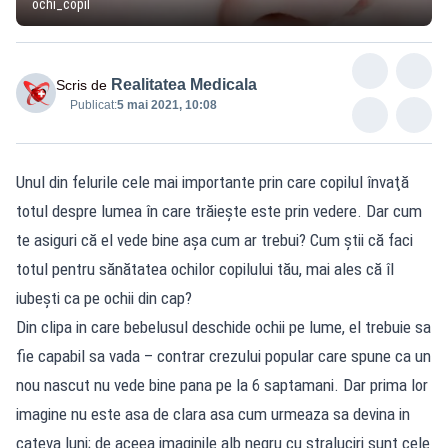
ochi_copil
Realitatea Medicala
Scris de
Publicat:
5 mai 2021, 10:08
Unul din felurile cele mai importante prin care copilul învaţă
totul despre lumea în care trăieşte este prin vedere. Dar cum
te asiguri că el vede bine aşa cum ar trebui? Cum ştii că faci
totul pentru sănătatea ochilor copilului tău, mai ales că îl
iubeşti ca pe ochii din cap?
Din clipa in care bebelusul deschide ochii pe lume, el trebuie sa
fie capabil sa vada – contrar crezului popular care spune ca un
nou nascut nu vede bine pana pe la 6 saptamani. Dar prima lor
imagine nu este asa de clara asa cum urmeaza sa devina in
cateva luni; de aceea imaginile alb negru cu straluciri sunt cele