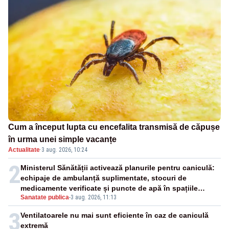
Cum a început lupta cu encefalita transmisă de căpușe
în urma unei simple vacanțe
Actualitate
·
3 aug. 2026, 10:24
2
Ministerul Sănătății activează planurile pentru caniculă:
echipaje de ambulanță suplimentate, stocuri de
medicamente verificate și puncte de apă în spațiile
Sanatate publica
-
3 aug. 2026, 11:13
publice
3
Ventilatoarele nu mai sunt eficiente în caz de caniculă
extremă