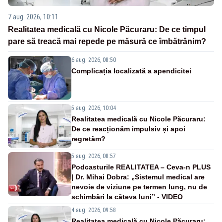
7 aug. 2026, 10:11
Realitatea medicală cu Nicole Păcuraru: De ce timpul
pare să treacă mai repede pe măsură ce îmbătrânim?
6 aug. 2026, 08:50
Complicația localizată a apendicitei
5 aug. 2026, 10:04
Realitatea medicală cu Nicole Păcuraru:
De ce reacționăm impulsiv și apoi
regretăm?
5 aug. 2026, 08:57
Podcasturile REALITATEA – Ceva-n PLUS
| Dr. Mihai Dobra: „Sistemul medical are
nevoie de viziune pe termen lung, nu de
schimbări la câteva luni” - VIDEO
4 aug. 2026, 09:58
Realitatea medicală cu Nicole Păcuraru: