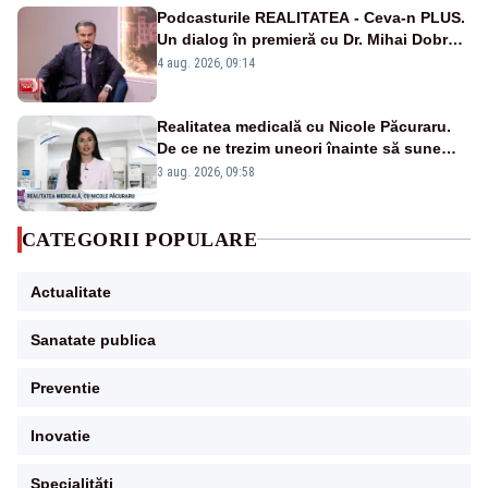
Podcasturile REALITATEA - Ceva-n PLUS.
Un dialog în premieră cu Dr. Mihai Dobra –
VIDEO
4 aug. 2026, 09:14
Realitatea medicală cu Nicole Păcuraru.
De ce ne trezim uneori înainte să sune
alarma?
3 aug. 2026, 09:58
CATEGORII POPULARE
Actualitate
Sanatate publica
Preventie
Inovatie
Specialități