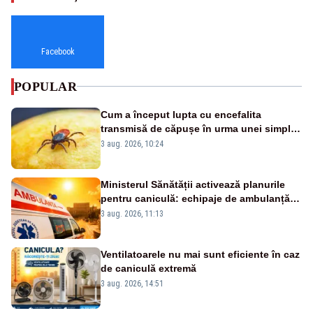
Facebook
POPULAR
Cum a început lupta cu encefalita
transmisă de căpușe în urma unei simple
vacanțe
3 aug. 2026, 10:24
Ministerul Sănătății activează planurile
pentru caniculă: echipaje de ambulanță
suplimentate, stocuri de medicamente
3 aug. 2026, 11:13
verificate și puncte de apă în spațiile
publice
Ventilatoarele nu mai sunt eficiente în caz
de caniculă extremă
3 aug. 2026, 14:51