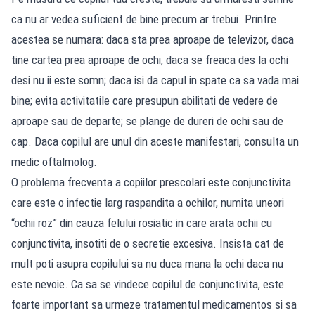
ca nu ar vedea suficient de bine precum ar trebui. Printre
acestea se numara: daca sta prea aproape de televizor, daca
tine cartea prea aproape de ochi, daca se freaca des la ochi
desi nu ii este somn; daca isi da capul in spate ca sa vada mai
bine; evita activitatile care presupun abilitati de vedere de
aproape sau de departe; se plange de dureri de ochi sau de
cap. Daca copilul are unul din aceste manifestari, consulta un
medic oftalmolog.
O problema frecventa a copiilor prescolari este conjunctivita
care este o infectie larg raspandita a ochilor, numita uneori
“ochii roz” din cauza felului rosiatic in care arata ochii cu
conjunctivita, insotiti de o secretie excesiva. Insista cat de
mult poti asupra copilului sa nu duca mana la ochi daca nu
este nevoie. Ca sa se vindece copilul de conjunctivita, este
foarte important sa urmeze tratamentul medicamentos si sa