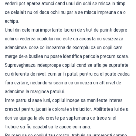
vederii pot aparea atunci cand unul din ochi se misca in timp
ce celalalt nu ori daca ochii nu par a se misca impreuna ca o
echipa.
Unul din cele mai importante lucruri de stiut de parinti despre
ochii si vederea copilului mic este ca aceasta nu sesizeaza
adancimea, ceea ce inseamna de exemplu ca un copil care
merge de-a busilea nu poate identifica pericole precum scara.
Supravegheaza indeaproape copilul cand se afla pe suprafete
cu diferenta de nivel, cum ar fi patul, pentru ca el poate cadea
fara ezitare, nedandu-si seama ca urmeaza un alt nivel de
adancime la marginea patului.
Intre patru si sase luni, copilul incepe sa manifeste interes
crescut pentru jucariile colorate stralucitor. Abilitatea lui de a
dori sa ajunga la ele creste pe saptamana ce trece si el
trebuie sa fie capabil sa le apuce cu mana.
Pe masura ce copilul tau creste, trebuie sa urmaresti semne