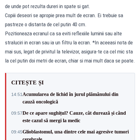
de unde pot rezulta dureri in spate si gat.
Copiii deseori se apropie prea mult de ecran. Ei trebuie sa
pastreze o distanta de cel putin 40 cm.
Pozitioneaza ecranul ca sa eviti reflexiile luminii sau alte
straluciri in ecran sau ia un filtru la ecran. *In aceeasi nota de
mai sus, legat de privitul la televizor, asigura-te ca cel mic sta
la cel putin doi metri de ecran, chiar si mai mult daca se poate.
CITEȘTE ȘI
Acumularea de lichid în jurul plămânului din
14:51
cauză oncologică
De ce apare sughițul? Cauze, cât durează și când
09:57
este cazul să mergi la medic
Glioblastomul, una dintre cele mai agresive tumori
09:45
cerebrale