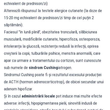
echivalent de prednison/zi)
Alterează răspunsul la testele alergice cutanate (la doze de
15-20 mg echivalent de prednison/zi timp de cel puțin 2
săptămâni).
Faciesul "în lună plină", obezitatea tronculară, slăbiciunea
musculară, modificările cutanate, hipercifoza, osteoporoza,
intoleranța la glucoză, rezistența redusă la infecții, oprirea
creșterii la copii, tulburările psihice, menstra anormală, care
apar ca urmare a tratamentului cu cortizon, sunt cunoscute
sub numele de
sindrom Cushing
iatrogen.
Sindromul Cushing poate fi și rezultatul excesului producției
de ACTH (hormon adrenocorticotrop), de obicei secundar unui
adenom hipofizar.
Și în cazul
administrării locale
pot induce mai multe efecte
adverse: infecții, hipopigmentarea pielii, sinovită indusă de