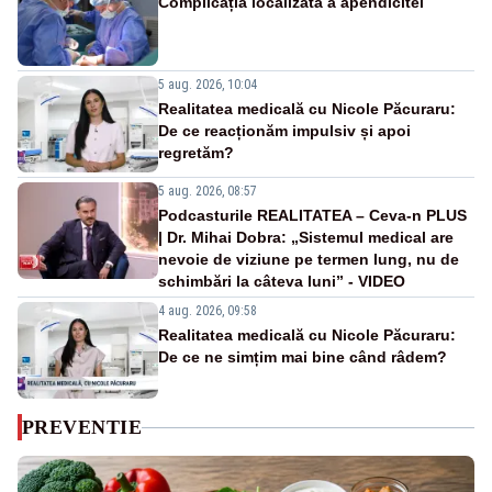
Complicația localizată a apendicitei
5 aug. 2026, 10:04
Realitatea medicală cu Nicole Păcuraru:
De ce reacționăm impulsiv și apoi
regretăm?
5 aug. 2026, 08:57
Podcasturile REALITATEA – Ceva-n PLUS
| Dr. Mihai Dobra: „Sistemul medical are
nevoie de viziune pe termen lung, nu de
schimbări la câteva luni” - VIDEO
4 aug. 2026, 09:58
Realitatea medicală cu Nicole Păcuraru:
De ce ne simțim mai bine când râdem?
PREVENTIE