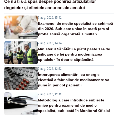
Ce nu ți s-a spus despre pocnirea articulațiilor
degetelor și efectele ascunse ale acestui...
7 aug. 2026, 15:42
Examenul de medic specialist se schimbă
din 2026. Subiecte unice în toată țara și
probă scrisă organizată simultan
7 aug. 2026, 14:34
Ministerul Sănătății a plătit peste 174 de
milioane de lei pentru modernizarea
spitalelor, în doar o săptămână
7 aug. 2026, 12:52
Întreruperea alimentării cu energie
electrică a fabricilor de medicamente va
pune în pericol pacienții
7 aug. 2026, 12:49
Metodologia care introduce subiecte
unice pentru examenul de medic
specialist, publicată în Monitorul Oficial