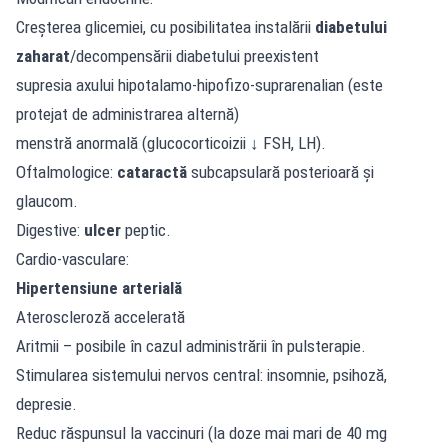
Creșterea glicemiei, cu posibilitatea instalării
diabetului
zaharat
/decompensării diabetului preexistent
supresia axului hipotalamo-hipofizo-suprarenalian (este
protejat de administrarea alternă)
menstră anormală (glucocorticoizii ↓ FSH, LH).
Oftalmologice:
cataractă
subcapsulară posterioară și
glaucom.
Digestive:
ulcer
peptic.
Cardio-vasculare:
Hipertensiune arterială
Ateroscleroză accelerată
Aritmii – posibile în cazul administrării în pulsterapie.
Stimularea sistemului nervos central: insomnie, psihoză,
depresie.
Reduc răspunsul la vaccinuri (la doze mai mari de 40 mg