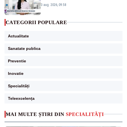
alarma?
3 aug. 2026, 09:58
CATEGORII POPULARE
Actualitate
Sanatate publica
Preventie
Inovatie
Specialități
Teleexcelența
MAI MULTE ȘTIRI DIN
SPECIALITĂȚI