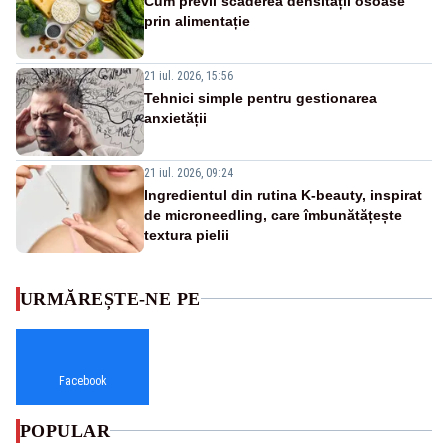
Cum previi scăderea densității osoase
prin alimentație
21 iul. 2026, 15:56
Tehnici simple pentru gestionarea
anxietății
21 iul. 2026, 09:24
Ingredientul din rutina K-beauty, inspirat
de microneedling, care îmbunătățește
textura pielii
URMĂREȘTE-NE PE
Facebook
POPULAR