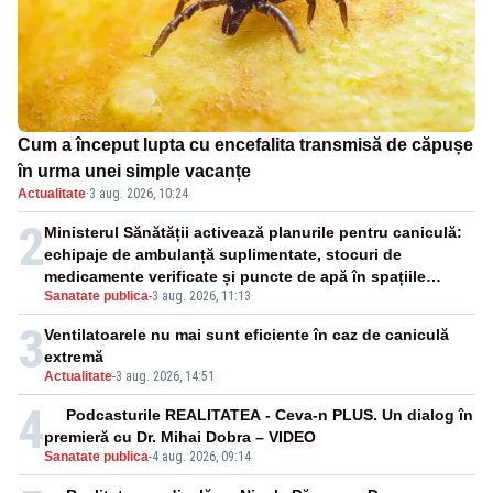
Cum a început lupta cu encefalita transmisă de căpușe
în urma unei simple vacanțe
Actualitate
·
3 aug. 2026, 10:24
2
Ministerul Sănătății activează planurile pentru caniculă:
echipaje de ambulanță suplimentate, stocuri de
medicamente verificate și puncte de apă în spațiile
Sanatate publica
-
3 aug. 2026, 11:13
publice
3
Ventilatoarele nu mai sunt eficiente în caz de caniculă
extremă
Actualitate
-
3 aug. 2026, 14:51
4
Podcasturile REALITATEA - Ceva-n PLUS. Un dialog în
premieră cu Dr. Mihai Dobra – VIDEO
Sanatate publica
-
4 aug. 2026, 09:14