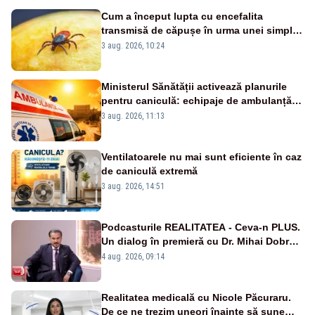
Cum a început lupta cu encefalita
transmisă de căpușe în urma unei simple
vacanțe
3 aug. 2026, 10:24
Ministerul Sănătății activează planurile
pentru caniculă: echipaje de ambulanță
suplimentate, stocuri de medicamente
3 aug. 2026, 11:13
verificate și puncte de apă în spațiile
publice
Ventilatoarele nu mai sunt eficiente în caz
de caniculă extremă
3 aug. 2026, 14:51
Podcasturile REALITATEA - Ceva-n PLUS.
Un dialog în premieră cu Dr. Mihai Dobra –
VIDEO
4 aug. 2026, 09:14
Realitatea medicală cu Nicole Păcuraru.
De ce ne trezim uneori înainte să sune