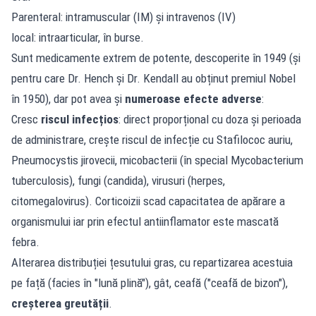
Parenteral: intramuscular (IM) și intravenos (IV)
local: intraarticular, în burse.
Sunt medicamente extrem de potente, descoperite în 1949 (și
pentru care Dr. Hench și Dr. Kendall au obținut premiul Nobel
în 1950), dar pot avea și
numeroase efecte adverse
:
Cresc
riscul infecțios
: direct proporțional cu doza și perioada
de administrare, crește riscul de infecție cu Stafilococ auriu,
Pneumocystis jirovecii, micobacterii (în special Mycobacterium
tuberculosis), fungi (candida), virusuri (herpes,
citomegalovirus). Corticoizii scad capacitatea de apărare a
organismului iar prin efectul antiinflamator este mascată
febra.
Alterarea distribuției țesutului gras, cu repartizarea acestuia
pe față (facies în "lună plină"), gât, ceafă ("ceafă de bizon"),
creșterea greutății
.