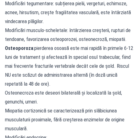
Modificări tegumentare: subțierea pielii, vergeturi, echimoze,
acnee, hirsutism, crește fragilitatea vasculară, este întârziată
vindecarea plăgilor.
Modificări musculo-scheletale: întârzierea creșterii, rupturi de
tendoane, favorizarea osteoporozei, osteonecroză, miopatii.
Osteoporoza
:pierderea osoasă este mai rapidă în primele 6-12
luni de tratament și afectează în special osul trabecular, fiind
mai frecvente fracturile vertebrale decât cele de șold. Riscul
NU este scăzut de administrarea alternă (în doză unică
repetată la 48 de ore).
Osteonecroza este deseori bilaterală și localizată la șold,
genunchi, umeri.
Miopatia cortizonică se caracterizează prin slăbiciunea
musculaturii proximale, fără creșterea enzimelor de origine
musculară.
Modificări endocrine: