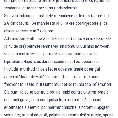
cristalele steroidiene, atrofia țesutului subcutanat, rupturi de
tendoane, osteonecroză (rar), eritrodermie.
Sinovita indusă de cristalele steroidiene este rară (apare în 1-
2% din cazuri). Se manifestă la 6-18 ore postinjectare și de
obicei se remite în 24 de ore.
Administrarea alternă a cortizonicelor (în doză unică repetată
la 48 de ore) permite remiterea sindromului Cushing iatrogen,
scade riscul infecțios, permite reluarea funcției axului
hipotalamo-hipofizar, dar nu scade riscul osteoporozei.
În ciuda multitudinii de efecte adverse, unele potențial
amenințătoare de viață, tratamentele cortizonice sunt
frecvent utilizate în tratamentul bolilor reumatice inflamatorii.
Ele sunt folosite pentru a obține rapid controlul simptomelor
unor boli grave, cum sunt poliartrita reumatoidă, lupusul
eritematos sistemic, poli/dermatomiozite, sindromul Sjogren,
vasculite, atacul de gută, polimialgia reumatică și altele, spune