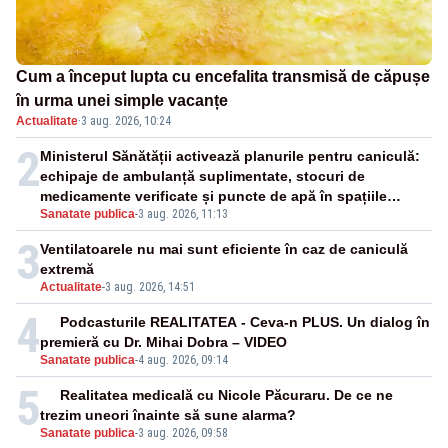
Cum a început lupta cu encefalita transmisă de căpușe
în urma unei simple vacanțe
Actualitate
·
3 aug. 2026, 10:24
2
Ministerul Sănătății activează planurile pentru caniculă:
echipaje de ambulanță suplimentate, stocuri de
medicamente verificate și puncte de apă în spațiile
Sanatate publica
-
3 aug. 2026, 11:13
publice
3
Ventilatoarele nu mai sunt eficiente în caz de caniculă
extremă
Actualitate
-
3 aug. 2026, 14:51
4
Podcasturile REALITATEA - Ceva-n PLUS. Un dialog în
premieră cu Dr. Mihai Dobra – VIDEO
Sanatate publica
-
4 aug. 2026, 09:14
5
Realitatea medicală cu Nicole Păcuraru. De ce ne
trezim uneori înainte să sune alarma?
Sanatate publica
-
3 aug. 2026, 09:58