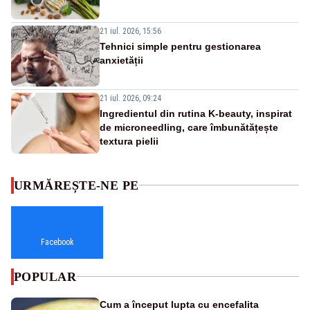
21 iul. 2026, 15:56
Tehnici simple pentru gestionarea
anxietății
21 iul. 2026, 09:24
Ingredientul din rutina K-beauty, inspirat
de microneedling, care îmbunătățește
textura pielii
URMĂREȘTE-NE PE
Facebook
POPULAR
Cum a început lupta cu encefalita