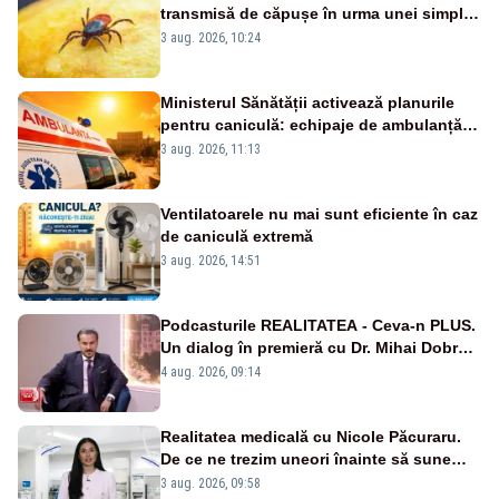
transmisă de căpușe în urma unei simple
vacanțe
3 aug. 2026, 10:24
Ministerul Sănătății activează planurile
pentru caniculă: echipaje de ambulanță
suplimentate, stocuri de medicamente
3 aug. 2026, 11:13
verificate și puncte de apă în spațiile
publice
Ventilatoarele nu mai sunt eficiente în caz
de caniculă extremă
3 aug. 2026, 14:51
Podcasturile REALITATEA - Ceva-n PLUS.
Un dialog în premieră cu Dr. Mihai Dobra –
VIDEO
4 aug. 2026, 09:14
Realitatea medicală cu Nicole Păcuraru.
De ce ne trezim uneori înainte să sune
alarma?
3 aug. 2026, 09:58