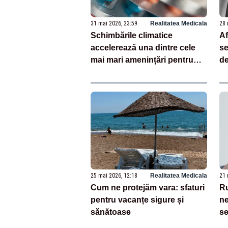
31 mai 2026, 23:59
Realitatea Medicala
28 
Schimbările climatice
Af
accelerează una dintre cele
se
mai mari amenințări pentru
de
sănătate. Bacteriile devin mult
le
mai rezistente la antibiotice
25 mai 2026, 12:18
Realitatea Medicala
21 
Cum ne protejăm vara: sfaturi
Ru
pentru vacanțe sigure și
ne
sănătoase
se