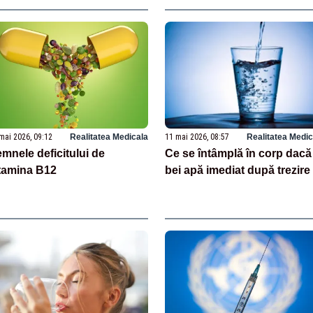
mai 2026, 09:12
Realitatea Medicala
11 mai 2026, 08:57
Realitatea Medic
mnele deficitului de
Ce se întâmplă în corp dacă
tamina B12
bei apă imediat după trezire