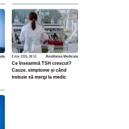
ala
8 mai 2026, 08:52
Realitatea Medicala
Ce înseamnă TSH crescut?
Cauze, simptome și când
trebuie să mergi la medic