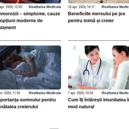
apr. 2026, 13:50
Realitatea Medicala
16 apr. 2026, 16:17
Realitatea Medic
moroizii – simptome, cauze
Beneficiile mersului pe jos
 opțiuni moderne de
pentru inimă și creier
atament
pr. 2026, 11:03
Realitatea Medicala
7 apr. 2026, 10:20
Realitatea Medic
portanța somnului pentru
Cum îți întărești imunitatea î
nătatea creierului
mod natural