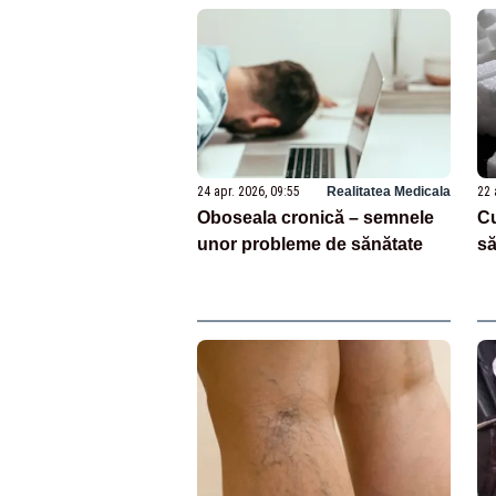
24 apr. 2026, 09:55
Realitatea Medicala
22 
Oboseala cronică – semnele
Cu
unor probleme de sănătate
să