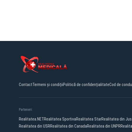
Contact
Termeni și condiții
Politică de confidențialitate
Cod de condu
Parteneri:
Realitatea.NET
Realitatea Sportiva
Realitatea Star
Realitatea din Jus
Realitatea din USR
Realitatea din Canada
Realitatea din UNPR
Realit