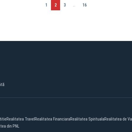
1
2
3
...
16
ită
titie
Realitatea Travel
Realitatea Financiara
Realitatea Spirituala
Realitatea de Va
atea din PNL