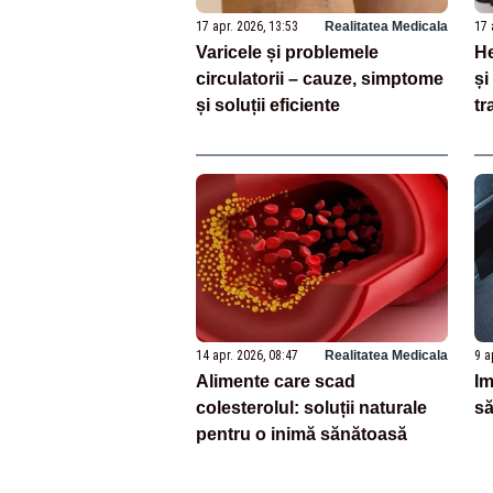
17 apr. 2026, 13:53
Realitatea Medicala
17 
Varicele și problemele
He
circulatorii – cauze, simptome
și
și soluții eficiente
tr
14 apr. 2026, 08:47
Realitatea Medicala
9 a
Alimente care scad
Im
colesterolul: soluții naturale
să
pentru o inimă sănătoasă