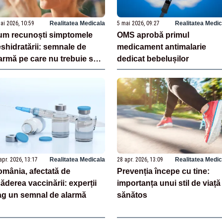
ai 2026, 10:59
Realitatea Medicala
5 mai 2026, 09:27
Realitatea Medic
m recunoști simptomele
OMS aprobă primul
shidratării: semnale de
medicament antimalarie
armă pe care nu trebuie să
dedicat bebelușilor
 ignori
apr. 2026, 13:17
Realitatea Medicala
28 apr. 2026, 13:09
Realitatea Medic
mânia, afectată de
Prevenția începe cu tine:
ăderea vaccinării: experții
importanța unui stil de viață
ag un semnal de alarmă
sănătos