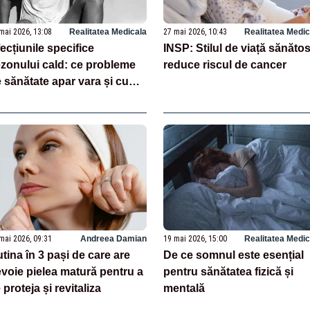
mai 2026, 13:08
Realitatea Medicala
27 mai 2026, 10:43
Realitatea Medic
ecțiunile specifice
INSP: Stilul de viață sănăto
zonului cald: ce probleme
reduce riscul de cancer
 sănătate apar vara și cum
 putem preveni
mai 2026, 09:31
Andreea Damian
19 mai 2026, 15:00
Realitatea Medic
tina în 3 pași de care are
De ce somnul este esențial
voie pielea matură pentru a
pentru sănătatea fizică și
 proteja și revitaliza
mentală