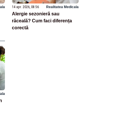
ala
14 apr. 2026, 08:56
Realitatea Medicala
Alergie sezonieră sau
răceală? Cum faci diferența
corectă
ala
n