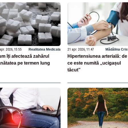
apr. 2026, 15:55
Realitatea Medicala
21 apr. 2026, 11:47
Mădălina Cris
m îți afectează zahărul
Hipertensiunea arterială: de
nătatea pe termen lung
ce este numită „ucigașul
tăcut”