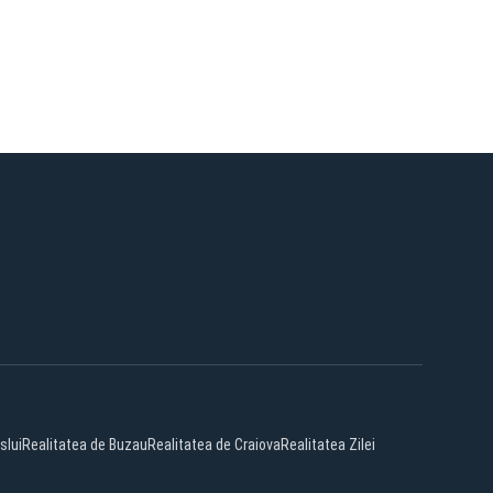
slui
Realitatea de Buzau
Realitatea de Craiova
Realitatea Zilei