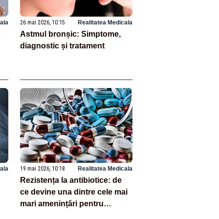
ala
26 mai 2026, 10:15
Realitatea Medicala
s
Astmul bronșic: Simptome,
diagnostic și tratament
ala
19 mai 2026, 10:18
Realitatea Medicala
Rezistența la antibiotice: de
ce devine una dintre cele mai
mari amenințări pentru
sănătate