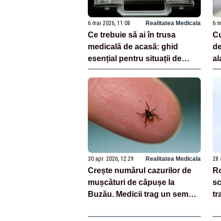
6 mai 2026, 11:08
Realitatea Medicala
6 m
Ce trebuie să ai în trusa
Cu
medicală de acasă: ghid
de
esențial pentru situații de
al
urgență și îngrijire de bază
le
30 apr. 2026, 12:29
Realitatea Medicala
28 
Crește numărul cazurilor de
Ro
mușcături de căpușe la
sc
Buzău. Medicii trag un semnal
tr
de alarmă