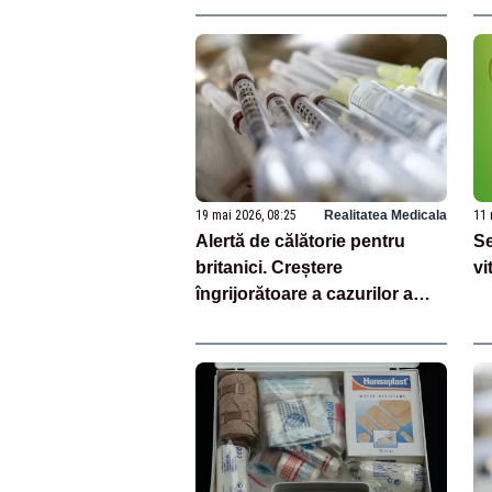
19 mai 2026, 08:25
Realitatea Medicala
11 
Alertă de călătorie pentru
Se
britanici. Creștere
vi
îngrijorătoare a cazurilor a
unei boli în Europa și Asia,
inclusiv în România