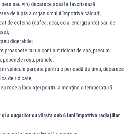
v bere sau vin) deoarece acesta favorizează
ea de luptă a organismului împotriva căldurii;
dicat de cofeină (cafea, ceai, cola, energizante) sau de
ase);
 greu digerabile;
e proaspete cu un conținut ridicat de apă, precum
n, pepenele roşu, prunele;
e în vehicule parcate pentru o perioadă de timp, deoarece
los de ridicate;
rea rece a locuinței pentru a menține o temperatură
şi a sugarilor cu vârsta sub 6 luni împotriva radiațiilor
i expuşi la lumina directă a soarelui;