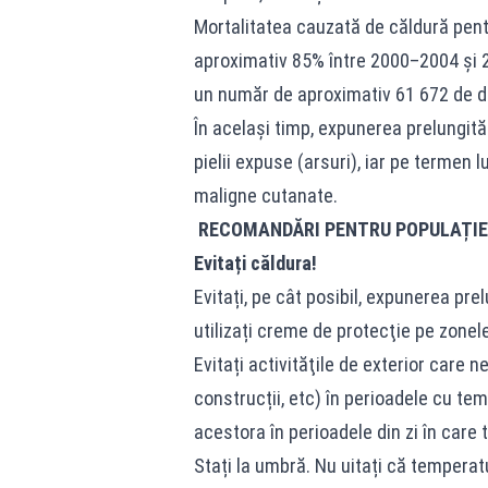
Mortalitatea cauzată de căldură pent
aproximativ 85% între 2000–2004 și
un număr de aproximativ 61 672 de 
În același timp, expunerea prelungită 
pielii expuse (arsuri), iar pe termen
maligne cutanate.
RECOMANDĂRI PENTRU POPULAȚIE 
Evitați căldura!
Evitați, pe cât posibil, expunerea prel
utilizați creme de protecţie pe zonel
Evitați activităţile de exterior care n
construcții, etc) în perioadele cu te
acestora în perioadele din zi în care
Stați la umbră. Nu uitați că temperat