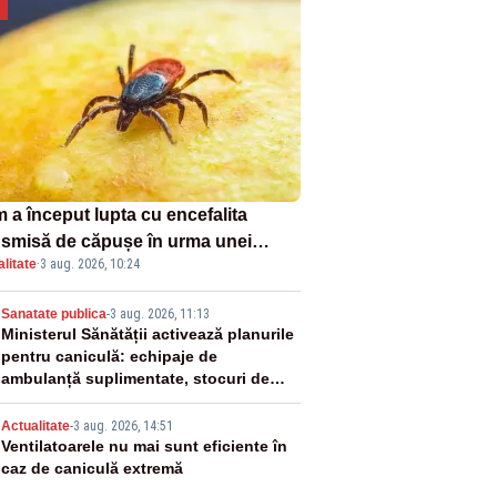
 a început lupta cu encefalita
nsmisă de căpușe în urma unei
litate
·
3 aug. 2026, 10:24
ple vacanțe
2
Sanatate publica
-
3 aug. 2026, 11:13
Ministerul Sănătății activează planurile
pentru caniculă: echipaje de
ambulanță suplimentate, stocuri de
medicamente verificate și puncte de
3
apă în spațiile publice
Actualitate
-
3 aug. 2026, 14:51
Ventilatoarele nu mai sunt eficiente în
caz de caniculă extremă