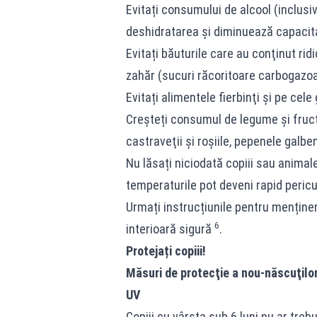
Evitați consumului de alcool (inclusi
deshidratarea şi diminuează capacitat
Evitați băuturile care au conţinut ri
zahăr (sucuri răcoritoare carbogazo
Evitați alimentele fierbinţi şi pe cele
Creşteți consumul de legume şi fruct
castraveţii și roşiile, pepenele galbe
Nu lăsați niciodată copiii sau animal
temperaturile pot deveni rapid pericu
Urmați instrucțiunile pentru menține
6
interioară sigură
.
Protejați copiii!
Măsuri de protecţie a nou-născuţilor 
UV
Copiii cu vârsta sub 6 luni nu ar trebu