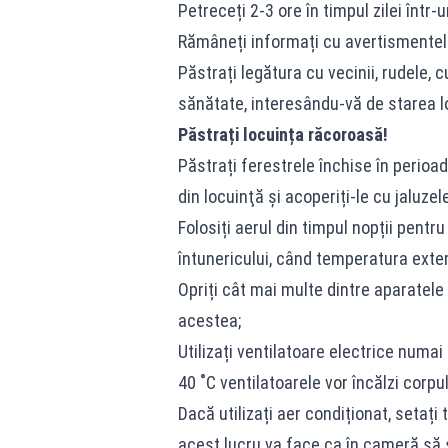
Petreceți 2-3 ore în timpul zilei într-
Rămâneți informați cu avertismentele 
Păstrați legătura cu vecinii, rudele,
sănătate, interesându-vă de starea l
Păstrați locuința răcoroasă!
Păstrați ferestrele închise în perioad
din locuinţă și acoperiți-le cu jaluz
Folosiți aerul din timpul nopții pent
întunericului, când temperatura exte
Opriți cât mai multe dintre aparatele
acestea;
Utilizați ventilatoare electrice numa
40 ˚C ventilatoarele vor încălzi corpul
Dacă utilizați aer condiționat, setați 
acest lucru va face ca în cameră să