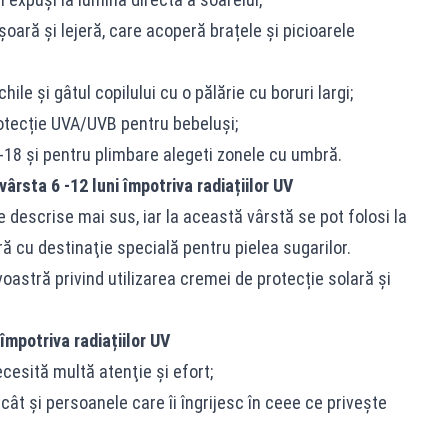
oară și lejeră, care acoperă brațele și picioarele
hile și gâtul copilului cu o pălărie cu boruri largi;
rotecție UVA/UVB pentru bebeluşi;
11-18 şi pentru plimbare alegeti zonele cu umbră.
vârsta 6 -12 luni împotriva radiațiilor UV
 descrise mai sus, iar la această vârstă se pot folosi la
ă cu destinaţie specială pentru pielea sugarilor.
astră privind utilizarea cremei de protecție solară și
împotriva radiațiilor UV
cesită multă atenţie și efort;
cât și persoanele care îi îngrijesc în ceee ce privește