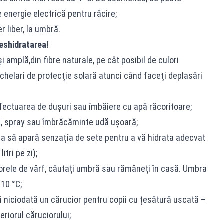
energie electrică pentru răcire;
r liber, la umbră.
deshidratarea!
i amplă,din fibre naturale, pe cât posibil de culori
i ochelari de protecţie solară atunci când faceţi deplasări
fectuarea de duşuri sau îmbăiere cu apă răcoritoare;
d, spray sau îmbrăcăminte udă ușoară;
pta să apară senzaţia de sete pentru a vă hidrata adecvat
itri pe zi);
 orele de vârf, căutați umbră sau rămâneți în casă. Umbra
10 °C;
iți niciodată un cărucior pentru copii cu țesătură uscată –
riorul căruciorului;