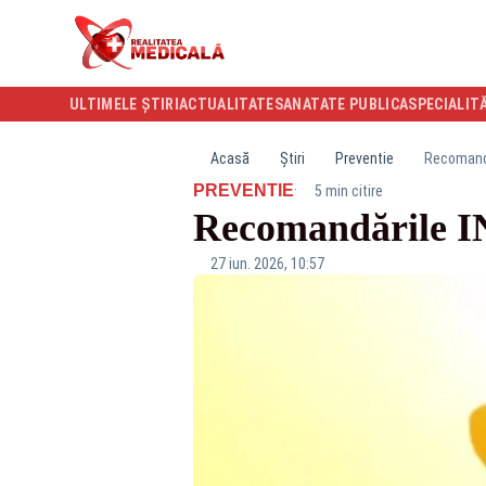
ULTIMELE ȘTIRI
ACTUALITATE
SANATATE PUBLICA
SPECIALIT
Acasă
Știri
Preventie
Recomandă
·
PREVENTIE
5 min citire
Recomandările IN
27 iun. 2026, 10:57