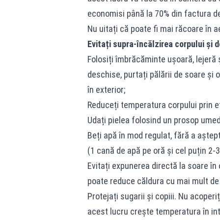
economisi până la 70% din factura de 
Nu uitați că poate fi mai răcoare în ae
Evitați supra-încălzirea corpului și 
Folosiți îmbrăcăminte ușoară, lejeră ș
deschise, purtați pălării de soare ș
în exterior;
Reduceți temperatura corpului prin e
Udați pielea folosind un prosop ume
Beți apă în mod regulat, fără a aşte
(1 cană de apă pe oră și cel puțin 2-3 l
Evitați expunerea directă la soare în
poate reduce căldura cu mai mult de 
Protejați sugarii și copiii. Nu acoper
acest lucru crește temperatura în inte