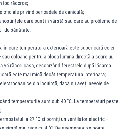
un loc răcoros;
oficiale privind perioadele de caniculă;
 cunoștințele care sunt în vârstă sau care au probleme de
or de sănătate.
a în care temperatura exterioară este superioară celei
ele sau obloane pentru a bloca lumina directă a soarelui;
ru a vă răcori casa, deschizând ferestrele după lăsarea
rioară este mai mică decât temperatura interioară;
 electrocasnice din locuință, dacă nu aveți nevoie de
i când temperaturile sunt sub 40 ˚C. La temperaturi peste
;
termostatul la 27 ˚C și porniți un ventilator electric –
 se simtă mai rece cu 4 ˚C. De asemenea, se poate