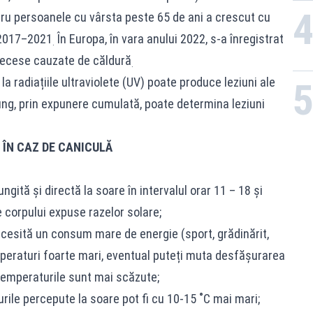
ru persoanele cu vârsta peste 65 de ani a crescut cu
 2017–2021
În Europa, în vara anului 2022, s-a înregistrat
.
decese cauzate de căldură
.
la radiațiile ultraviolete (UV) poate produce leziuni ale
 lung, prin expunere cumulată, poate determina leziuni
ÎN CAZ DE CANICULĂ
ungită şi directă la soare în intervalul orar 11 – 18 şi
e corpului expuse razelor solare;
ecesită un consum mare de energie (sport, grădinărit,
mperaturi foarte mari, eventual puteți muta desfăşurarea
 temperaturile sunt mai scăzute;
urile percepute la soare pot fi cu 10-15 ˚C mai mari;