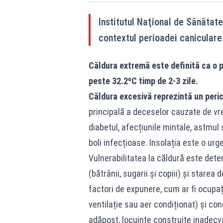
Institutul Naţional de Sănătat
contextul perioadei caniculare
Căldura extremă este definită ca o p
peste 32.2ºC timp de 2-3 zile.
Căldura excesivă reprezintă un peri
principală a deceselor cauzate de vr
diabetul, afecțiunile mintale, astmul
boli infecțioase. Insolația este o ur
Vulnerabilitatea la căldură este deter
(bătrânii, sugarii și copiii) și starea
factori de expunere, cum ar fi ocupați
ventilație sau aer condiționat) și c
adăpost, locuințe construite inadecvat