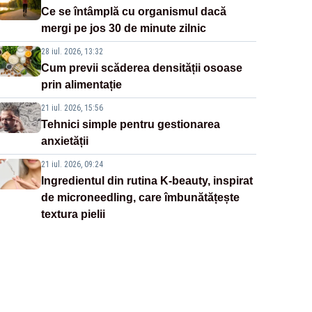
Ce se întâmplă cu organismul dacă
mergi pe jos 30 de minute zilnic
28 iul. 2026, 13:32
Cum previi scăderea densității osoase
prin alimentație
21 iul. 2026, 15:56
Tehnici simple pentru gestionarea
anxietății
21 iul. 2026, 09:24
Ingredientul din rutina K-beauty, inspirat
de microneedling, care îmbunătățește
textura pielii