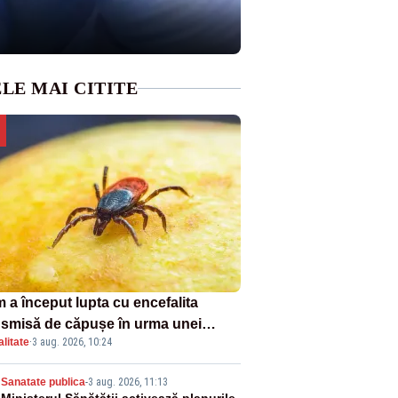
LE MAI CITITE
 a început lupta cu encefalita
nsmisă de căpușe în urma unei
litate
·
3 aug. 2026, 10:24
ple vacanțe
Sanatate publica
-
3 aug. 2026, 11:13