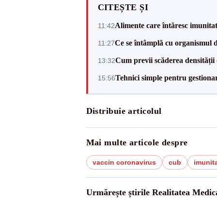
CITEȘTE ȘI
Alimente care întăresc imunitat
11:42
Ce se întâmplă cu organismul d
11:27
Cum previi scăderea densității 
13:32
Tehnici simple pentru gestionar
15:56
Distribuie articolul
Mai multe articole despre
vaccin coronavirus
cub
imunit
Urmărește știrile Realitatea Medic