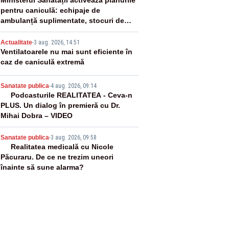
2
Ministerul Sănătății activează planurile
pentru caniculă: echipaje de
ambulanță suplimentate, stocuri de
medicamente verificate și puncte de
3
apă în spațiile publice
Actualitate
-
3 aug. 2026, 14:51
Ventilatoarele nu mai sunt eficiente în
caz de caniculă extremă
4
Sanatate publica
-
4 aug. 2026, 09:14
Podcasturile REALITATEA - Ceva-n
PLUS. Un dialog în premieră cu Dr.
Mihai Dobra – VIDEO
5
Sanatate publica
-
3 aug. 2026, 09:58
Realitatea medicală cu Nicole
Păcuraru. De ce ne trezim uneori
înainte să sune alarma?