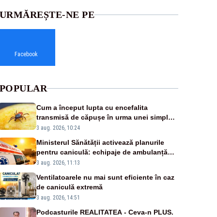
URMĂREȘTE-NE PE
Facebook
POPULAR
Cum a început lupta cu encefalita
transmisă de căpușe în urma unei simple
vacanțe
3 aug. 2026, 10:24
Ministerul Sănătății activează planurile
pentru caniculă: echipaje de ambulanță
suplimentate, stocuri de medicamente
3 aug. 2026, 11:13
verificate și puncte de apă în spațiile
Ventilatoarele nu mai sunt eficiente în caz
publice
de caniculă extremă
3 aug. 2026, 14:51
Podcasturile REALITATEA - Ceva-n PLUS.