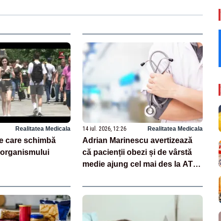
Realitatea Medicala
14 iul. 2026, 12:26
Realitatea Medicala
le care schimbă
Adrian Marinescu avertizează
 organismului
că pacienții obezi și de vârstă
medie ajung cel mai des la ATI
după o boală infecțioasă