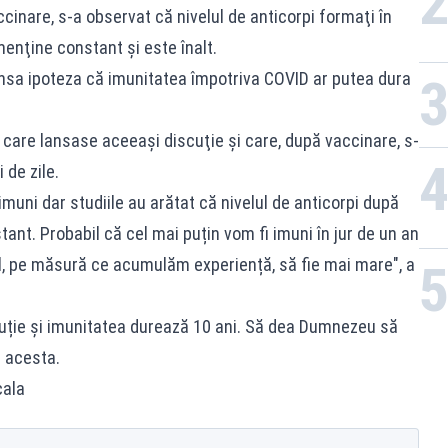
cinare, s-a observat că nivelul de anticorpi formaţi în
nţine constant şi este înalt.
nsa ipoteza că imunitatea împotriva COVID ar putea dura
n care lansase aceeaşi discuţie şi care, după vaccinare, s-
 de zile.
muni dar studiile au arătat că nivelul de anticorpi după
ant. Probabil că cel mai puțin vom fi imuni în jur de un an
val, pe măsură ce acumulăm experiență, să fie mai mare", a
uție și imunitatea durează 10 ani. Să dea Dumnezeu să
t acesta.
cala