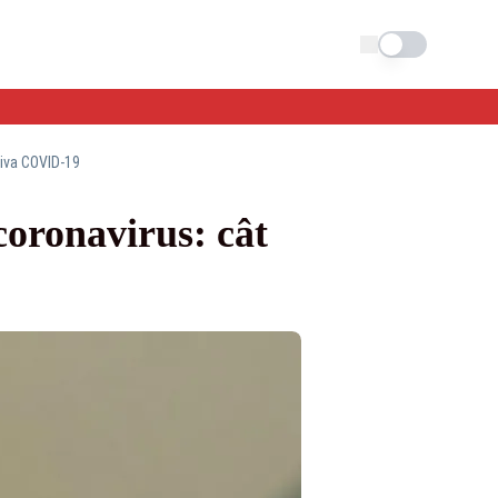
Schimba tema
riva COVID-19
coronavirus: cât