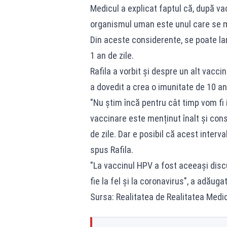
Medicul a explicat faptul că, după vac
organismul uman este unul care se me
Din aceste considerente, se poate la
1 an de zile.
Rafila a vorbit şi despre un alt vacci
a dovedit a crea o imunitate de 10 ani
"Nu știm încă pentru cât timp vom fi i
vaccinare este menținut înalt și const
de zile. Dar e posibil că acest inter
spus Rafila.
"La vaccinul HPV a fost aceeași disc
fie la fel și la coronavirus", a adăuga
Sursa: Realitatea de Realitatea Medi