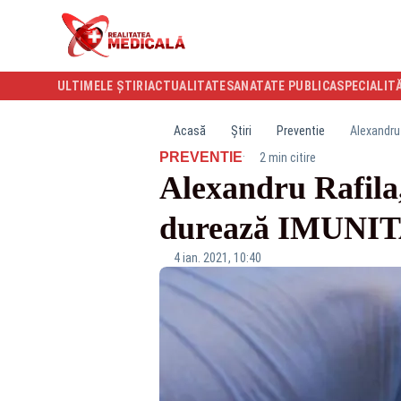
ULTIMELE ȘTIRI
ACTUALITATE
SANATATE PUBLICA
SPECIALIT
Acasă
Știri
Preventie
Alexandru 
·
PREVENTIE
2 min citire
Alexandru Rafila,
durează IMUNIT
4 ian. 2021, 10:40