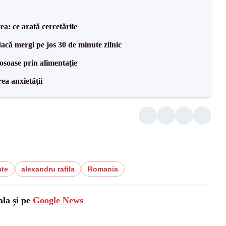
ea: ce arată cercetările
acă mergi pe jos 30 de minute zilnic
osoase prin alimentație
ea anxietății
ate
alexandru rafila
Romania
ala și pe
Google News