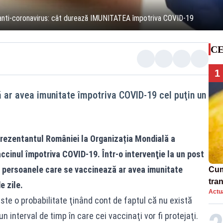
ul anti-coronavirus: cât durează IMUNITATEA împotriva COVID-19
CE
1
 ar avea imunitate împotriva COVID-19 cel puţin un
prezentantul României la Organizația Mondială a
accinul împotriva COVID-19. Într-o intervenţie la un post
ă persoanele care se vaccinează ar avea imunitate
Cum
tra
e zile.
Actua
sim
 este o probabilitate ţinând cont de faptul că nu există
 interval de timp în care cei vaccinaţi vor fi protejaţi.