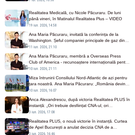
Realitatea Medicală, cu Nicole Păcuraru. De luni
până vineri, în Matinalul Realitatea Plus – VIDEO
19 iun. 2026, 14:58
Ana Maria Păcuraru, invitată la conferința de la
Washington. Șeful companiei principale de gaz din
SUA, la Realitatea PLUS
11 iun. 2026, 21:10
Ana Maria Păcuraru, membră a Overseas Press
Club of America - recunoaștere internațională pentru
jurnalismul românesc
10 iun. 2026, 21:11
Miza întrunirii Consiliului Nord-Atlantic de azi pentru
țara noastră. Ana Maria Păcuraru: „România devine
stat de primă linie”
10 iun. 2026, 16:07
Anca Alexandrescu, după victoria Realitatea PLUS în
instanță: „Ori trebuie desființat CNA-ul, ori
restructurat fundamental”
3 iun. 2026, 17:08
Realitatea PLUS, o nouă victorie în instanță. Curtea
de Apel București a anulat decizia CNA de a
întrerupe emisia pentru trei ore
3 iun. 2026, 16:46