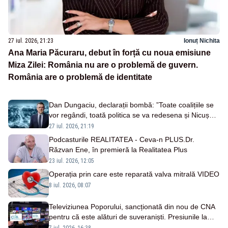
27 iul. 2026, 21:23
Ionuț Nichita
Ana Maria Păcuraru, debut în forță cu noua emisiune
Miza Zilei: România nu are o problemă de guvern.
România are o problemă de identitate
Dan Dungaciu, declarații bombă: ”Toate coalițiile se
vor regândi, toată politica se va redesena și Nicușor
Dan nu va fi foarte fericit”
27 iul. 2026, 21:19
Podcasturile REALITATEA - Ceva-n PLUS.Dr.
Răzvan Ene, în premieră la Realitatea Plus
23 iul. 2026, 12:05
Operația prin care este reparată valva mitrală VIDEO
8 iul. 2026, 08:07
Televiziunea Poporului, sancționată din nou de CNA
pentru că este alături de suveraniști. Presiunile la
adresa postului Realitatea PLUS continuă
7 iul. 2026, 16:38