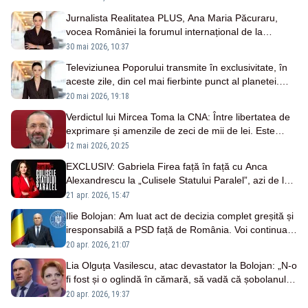
Jurnalista Realitatea PLUS, Ana Maria Păcuraru,
vocea României la forumul internațional de la
Dunhuang
30 mai 2026, 10:37
Televiziunea Poporului transmite în exclusivitate, în
aceste zile, din cel mai fierbinte punct al planetei.
Ana Maria Păcuraru este singurul jurnalist român la
20 mai 2026, 19:18
Beijing
Verdictul lui Mircea Toma la CNA: Între libertatea de
exprimare și amenzile de zeci de mii de lei. Este
„discursul populist” noul pretext pentru cenzură?
12 mai 2026, 20:25
EXCLUSIV: Gabriela Firea față în față cu Anca
Alexandrescu la „Culisele Statului Paralel”, azi de la
ora 20:55
21 apr. 2026, 15:47
Ilie Bolojan: Am luat act de decizia complet greșită și
iresponsabilă a PSD față de România. Voi continua
să-mi exercit mandatul – LIVE TEXT
20 apr. 2026, 21:07
Lia Olguța Vasilescu, atac devastator la Bolojan: „N‑o
fi fost și o oglindă în cămară, să vadă că șobolanul
cel mare are o singură sprânceană și se uită
20 apr. 2026, 19:37
încruntat?”