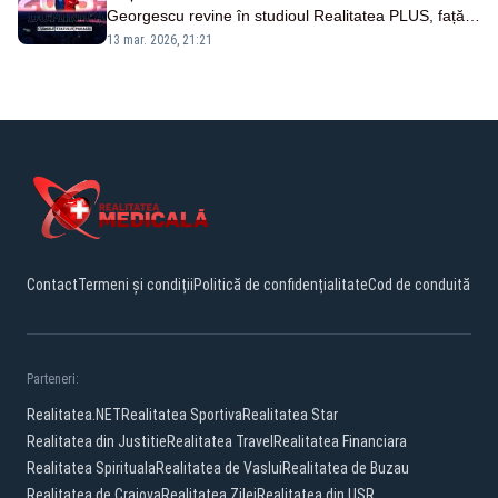
Georgescu revine în studioul Realitatea PLUS, față
în față cu Anca Alexandrescu. Duminică, ora 20:55 -
13 mar. 2026, 21:21
VIDEO
Contact
Termeni și condiții
Politică de confidențialitate
Cod de conduită
Parteneri:
Realitatea.NET
Realitatea Sportiva
Realitatea Star
Realitatea din Justitie
Realitatea Travel
Realitatea Financiara
Realitatea Spirituala
Realitatea de Vaslui
Realitatea de Buzau
Realitatea de Craiova
Realitatea Zilei
Realitatea din USR