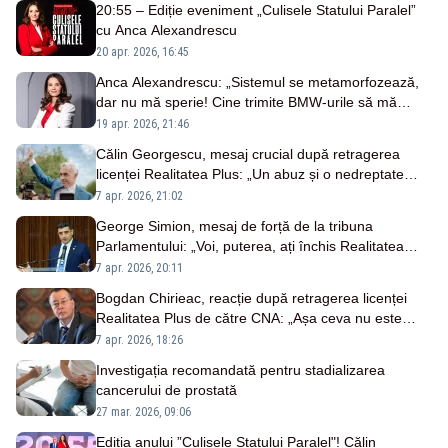
20:55 – Ediție eveniment „Culisele Statului Paralel”
cu Anca Alexandrescu
20 apr. 2026, 16:45
Anca Alexandrescu: „Sistemul se metamorfozează,
dar nu mă sperie! Cine trimite BMW-urile să mă
filmeze la coafor?”
19 apr. 2026, 21:46
Călin Georgescu, mesaj crucial după retragerea
licenței Realitatea Plus: „Un abuz și o nedreptate
periculoasă. Ora 20:55, președintele interzis de
7 apr. 2026, 21:02
Sistem, în direct la Culisele Statului Paralel - LIVE
George Simion, mesaj de forță de la tribuna
TEXT
Parlamentului: „Voi, puterea, ați închis Realitatea
Plus”
7 apr. 2026, 20:11
Bogdan Chirieac, reacție după retragerea licenței
Realitatea Plus de către CNA: „Așa ceva nu este
permis în democrație”
7 apr. 2026, 18:26
Investigația recomandată pentru stadializarea
cancerului de prostată
27 mar. 2026, 09:06
Ediția anului ”Culisele Statului Paralel"! Călin