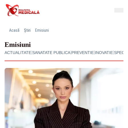
Acasă
Știri
Emisiuni
Emisiuni
|
|
|
|
ACTUALITATE
SANATATE PUBLICA
PREVENTIE
INOVATIE
SPECIA