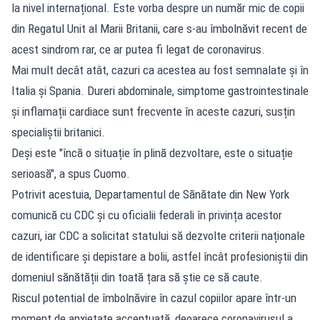
la nivel internațional. Este vorba despre un număr mic de copii
din Regatul Unit al Marii Britanii, care s-au îmbolnăvit recent de
acest sindrom rar, ce ar putea fi legat de coronavirus.
Mai mult decât atât, cazuri ca acestea au fost semnalate și în
Italia și Spania. Dureri abdominale, simptome gastrointestinale
și inflamații cardiace sunt frecvente în aceste cazuri, susțin
specialiștii britanici.
Deși este "încă o situație în plină dezvoltare, este o situație
serioasă", a spus Cuomo.
Potrivit acestuia, Departamentul de Sănătate din New York
comunică cu CDC și cu oficialii federali în privința acestor
cazuri, iar CDC a solicitat statului să dezvolte criterii naționale
de identificare și depistare a bolii, astfel încât profesioniștii din
domeniul sănătății din toată țara să știe ce să caute.
Riscul potential de îmbolnăvire în cazul copiilor apare într-un
moment de anxietate accentuată, deoarece coronavirusul a