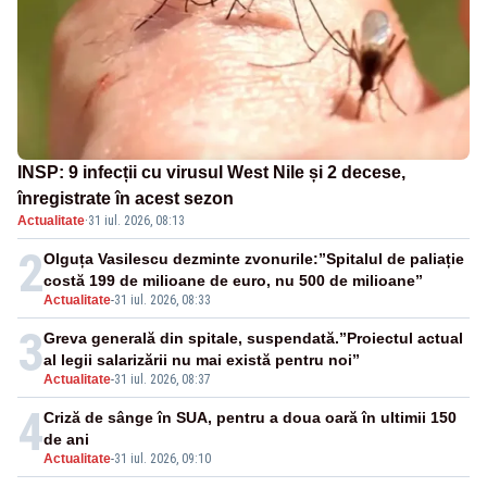
INSP: 9 infecții cu virusul West Nile și 2 decese,
înregistrate în acest sezon
Actualitate
·
31 iul. 2026, 08:13
2
Olguța Vasilescu dezminte zvonurile:”Spitalul de paliație
costă 199 de milioane de euro, nu 500 de milioane”
Actualitate
-
31 iul. 2026, 08:33
3
Greva generală din spitale, suspendată.”Proiectul actual
al legii salarizării nu mai există pentru noi”
Actualitate
-
31 iul. 2026, 08:37
4
Criză de sânge în SUA, pentru a doua oară în ultimii 150
de ani
Actualitate
-
31 iul. 2026, 09:10