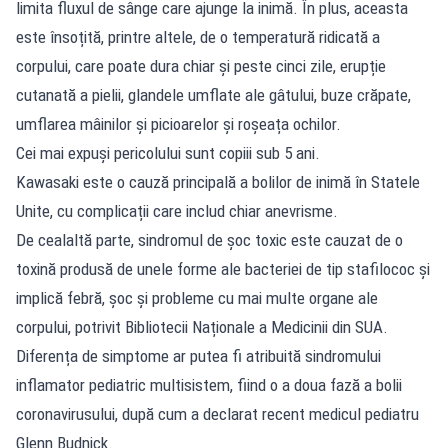
limita fluxul de sânge care ajunge la inimă. În plus, aceasta
este însoțită, printre altele, de o temperatură ridicată a
corpului, care poate dura chiar și peste cinci zile, erupție
cutanată a pielii, glandele umflate ale gâtului, buze crăpate,
umflarea mâinilor și picioarelor și roșeața ochilor.
Cei mai expuși pericolului sunt copiii sub 5 ani.
Kawasaki este o cauză principală a bolilor de inimă în Statele
Unite, cu complicații care includ chiar anevrisme.
De cealaltă parte, sindromul de șoc toxic este cauzat de o
toxină produsă de unele forme ale bacteriei de tip stafilococ și
implică febră, șoc și probleme cu mai multe organe ale
corpului, potrivit Bibliotecii Naționale a Medicinii din SUA.
Diferența de simptome ar putea fi atribuită sindromului
inflamator pediatric multisistem, fiind o a doua fază a bolii
coronavirusului, după cum a declarat recent medicul pediatru
Glenn Budnick.