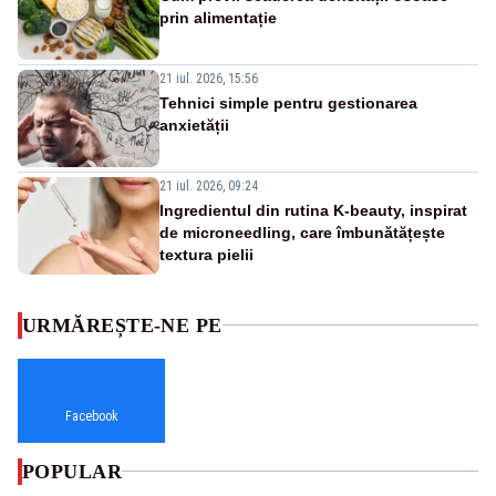
prin alimentație
21 iul. 2026, 15:56
Tehnici simple pentru gestionarea
anxietății
21 iul. 2026, 09:24
Ingredientul din rutina K-beauty, inspirat
de microneedling, care îmbunătățește
textura pielii
URMĂREȘTE-NE PE
Facebook
POPULAR