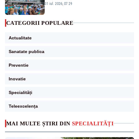
Legii salarizării
31 iul. 2026, 07:29
CATEGORII POPULARE
Actualitate
Sanatate publica
Preventie
Inovatie
Specialități
Teleexcelența
MAI MULTE ȘTIRI DIN
SPECIALITĂȚI