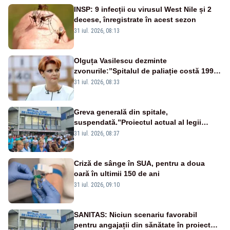
INSP: 9 infecții cu virusul West Nile și 2
decese, înregistrate în acest sezon
31 iul. 2026, 08:13
Olguța Vasilescu dezminte
zvonurile:”Spitalul de paliație costă 199
de milioane de euro, nu 500 de milioane”
31 iul. 2026, 08:33
Greva generală din spitale,
suspendată.”Proiectul actual al legii
salarizării nu mai există pentru noi”
31 iul. 2026, 08:37
Criză de sânge în SUA, pentru a doua
oară în ultimii 150 de ani
31 iul. 2026, 09:10
SANITAS: Niciun scenariu favorabil
pentru angajații din sănătate în proiectul