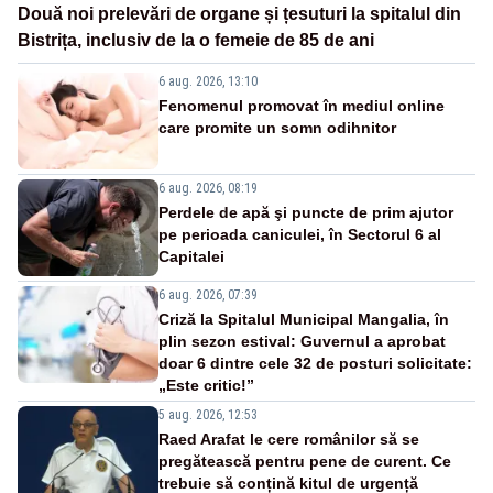
Două noi prelevări de organe și țesuturi la spitalul din
Bistrița, inclusiv de la o femeie de 85 de ani
6 aug. 2026, 13:10
Fenomenul promovat în mediul online
care promite un somn odihnitor
6 aug. 2026, 08:19
Perdele de apă şi puncte de prim ajutor
pe perioada caniculei, în Sectorul 6 al
Capitalei
6 aug. 2026, 07:39
Criză la Spitalul Municipal Mangalia, în
plin sezon estival: Guvernul a aprobat
doar 6 dintre cele 32 de posturi solicitate:
„Este critic!”
5 aug. 2026, 12:53
Raed Arafat le cere românilor să se
pregătească pentru pene de curent. Ce
trebuie să conțină kitul de urgență