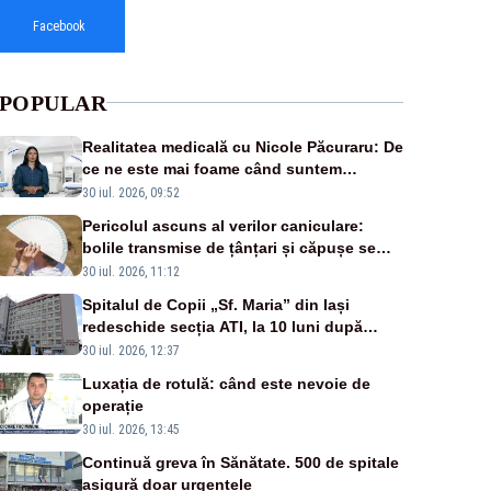
Facebook
POPULAR
Realitatea medicală cu Nicole Păcuraru: De
ce ne este mai foame când suntem
obosiți?
30 iul. 2026, 09:52
Pericolul ascuns al verilor caniculare:
bolile transmise de țânțari și căpușe se
extind, iar bacteriile se înmulțesc mai ușor
30 iul. 2026, 11:12
Spitalul de Copii „Sf. Maria” din Iași
redeschide secția ATI, la 10 luni după
moartea a 7 copii
30 iul. 2026, 12:37
Luxația de rotulă: când este nevoie de
operație
30 iul. 2026, 13:45
Continuă greva în Sănătate. 500 de spitale
asigură doar urgențele