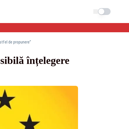
Schimba tema
astfel de propunere”
ibilă înțelegere