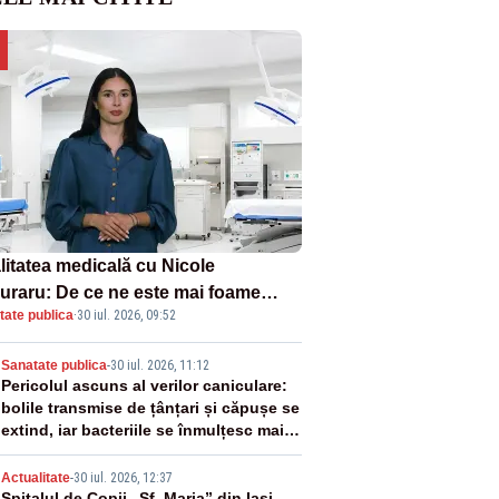
litatea medicală cu Nicole
uraru: De ce ne este mai foame
tate publica
·
30 iul. 2026, 09:52
d suntem obosiți?
2
Sanatate publica
-
30 iul. 2026, 11:12
Pericolul ascuns al verilor caniculare:
bolile transmise de țânțari și căpușe se
extind, iar bacteriile se înmulțesc mai
ușor
Actualitate
-
30 iul. 2026, 12:37
Spitalul de Copii „Sf. Maria” din Iași