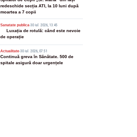
3
redeschide secția ATI, la 10 luni după
moartea a 7 copii
4
Sanatate publica
-
30 iul. 2026, 13:45
Luxația de rotulă: când este nevoie
de operație
5
Actualitate
-
30 iul. 2026, 07:51
Continuă greva în Sănătate. 500 de
spitale asigură doar urgențele