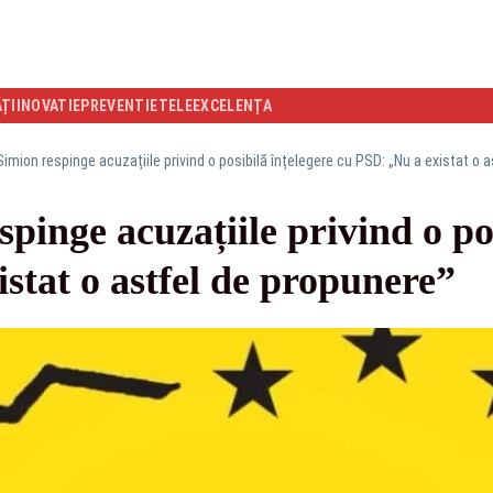
ĂȚI
INOVATIE
PREVENTIE
TELEEXCELENȚA
imion respinge acuzațiile privind o posibilă înțelegere cu PSD: „Nu a existat o 
pinge acuzațiile privind o pos
stat o astfel de propunere”