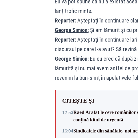
Eu vă pot spune că nu a existat acea
lanț trofic minte.
Reporter:
Așteptați în continuare clar
George Simion:
Și am lămurit și cu p
Reporter:
Așteptați în continuare lari
discursul pe care l-a avut? Să revină 
George Simion:
Eu eu cred că după ziu
lămurită și nu mai avem astfel de pro
revenim la bun-simț în apelativele fol
CITEȘTE ȘI
Raed Arafat le cere românilor 
12:53
conțină kitul de urgență
Sindicatele din sănătate, noi ne
16:04