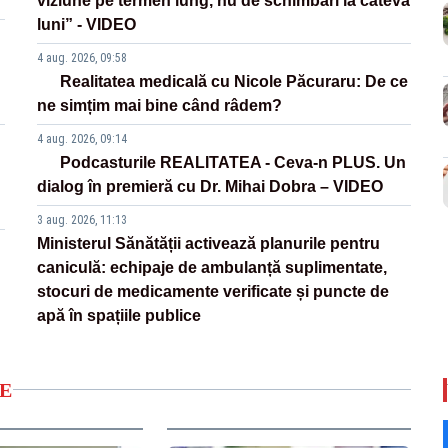
viziune pe termen lung, nu de schimbări la câteva
luni” - VIDEO
4 aug. 2026, 09:58
Realitatea medicală cu Nicole Păcuraru: De ce
ne simțim mai bine când râdem?
4 aug. 2026, 09:14
Podcasturile REALITATEA - Ceva-n PLUS. Un
dialog în premieră cu Dr. Mihai Dobra – VIDEO
3 aug. 2026, 11:13
Ministerul Sănătății activează planurile pentru
caniculă: echipaje de ambulanță suplimentate,
stocuri de medicamente verificate și puncte de
apă în spațiile publice
E