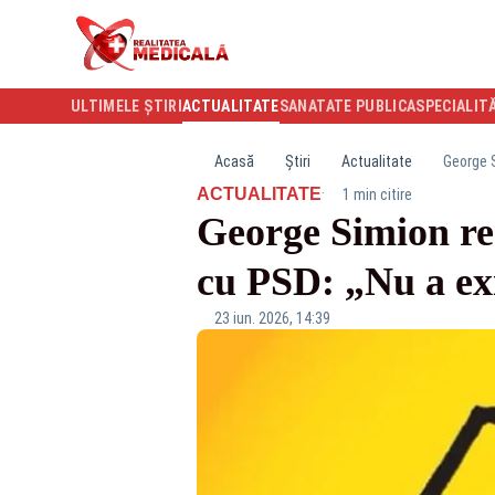
ULTIMELE ȘTIRI
ACTUALITATE
SANATATE PUBLICA
SPECIALIT
Acasă
Știri
Actualitate
George S
·
ACTUALITATE
1 min citire
George Simion res
cu PSD: „Nu a exi
23 iun. 2026, 14:39