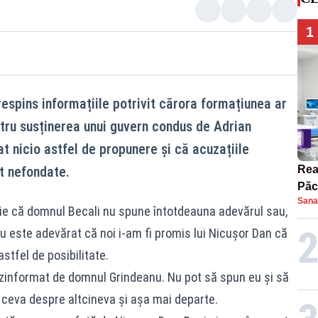
1
espins informațiile potrivit cărora formațiunea ar
ntru susținerea unui guvern condus de Adrian
t nicio astfel de propunere și că acuzațiile
nt nefondate.
Rea
Păc
Sana
cân
tie că domnul Becali nu spune întotdeauna adevărul sau,
nu este adevărat că noi i-am fi promis lui Nicușor Dan că
stfel de posibilitate.
zinformat de domnul Grindeanu. Nu pot să spun eu și să
ceva despre altcineva și așa mai departe.