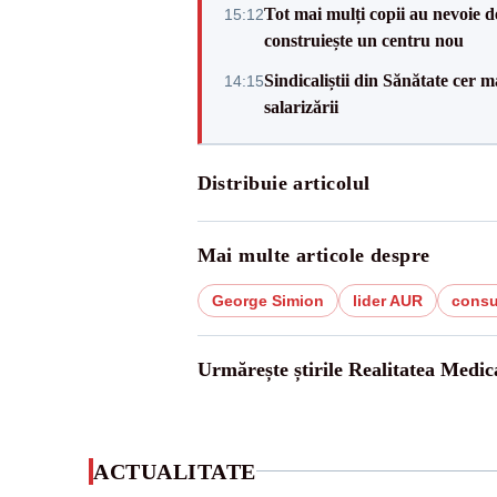
Tot mai mulți copii au nevoie de
15:12
construiește un centru nou
Sindicaliștii din Sănătate cer
14:15
salarizării
Distribuie articolul
Mai multe articole despre
George Simion
lider AUR
consul
Urmărește știrile Realitatea Medic
ACTUALITATE