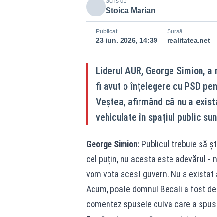
Scris de
Stoica Marian
Publicat
Sursă
23 iun. 2026, 14:39
realitatea.net
Liderul AUR, George Simion, a r
fi avut o înțelegere cu PSD pe
Veștea, afirmând că nu a exista
vehiculate în spațiul public su
George Simion:
Publicul trebuie să ș
cel puțin, nu acesta este adevărul - 
vom vota acest guvern. Nu a existat a
Acum, poate domnul Becali a fost de
comentez spusele cuiva care a spus 