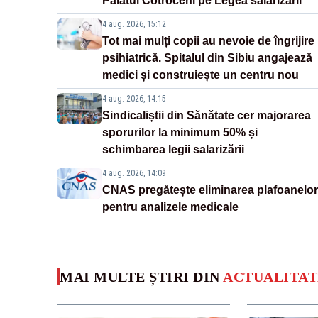
Palatul Cotroceni pe Legea salarizării
4 aug. 2026, 15:12
Tot mai mulți copii au nevoie de îngrijire
psihiatrică. Spitalul din Sibiu angajează
medici și construiește un centru nou
4 aug. 2026, 14:15
Sindicaliștii din Sănătate cer majorarea
sporurilor la minimum 50% și
schimbarea legii salarizării
4 aug. 2026, 14:09
CNAS pregătește eliminarea plafoanelor
pentru analizele medicale
MAI MULTE ȘTIRI DIN
ACTUALITAT