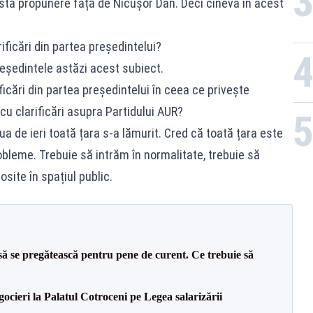
stă propunere față de Nicușor Dan. Deci cineva în acest
ificări din partea președintelui?
reședintele astăzi acest subiect.
ficări din partea președintelui în ceea ce privește
cu clarificări asupra Partidului AUR?
a de ieri toată țara s-a lămurit. Cred că toată țara este
bleme. Trebuie să intrăm în normalitate, trebuie să
osite în spațiul public.
să se pregătească pentru pene de curent. Ce trebuie să
gocieri la Palatul Cotroceni pe Legea salarizării