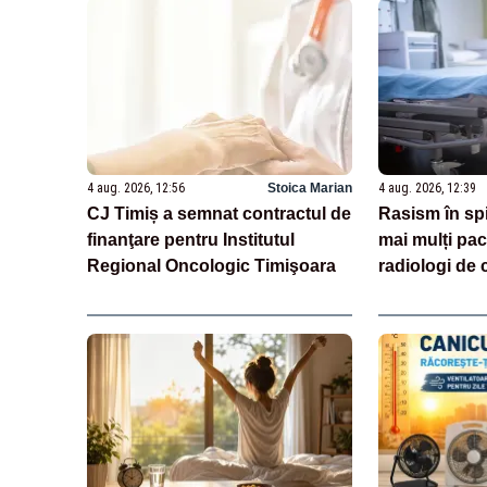
4 aug. 2026, 12:56
Stoica Marian
4 aug. 2026, 12:39
CJ Timiș a semnat contractul de
Rasism în spit
finanţare pentru Institutul
mai mulți pac
Regional Oncologic Timişoara
radiologi de 
origine asiat
din NHS