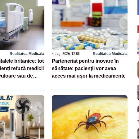
Realitatea Medicala
4 aug. 2026, 12:08
Realitatea Medicala
alele britanice: tot
Parteneriat pentru inovare în
ienți refuză medicii
sănătate: pacienții vor avea
culoare sau de
acces mai ușor la medicamente
ică, arată un sondaj