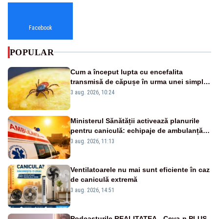
Facebook
POPULAR
Cum a început lupta cu encefalita
transmisă de căpușe în urma unei simple
vacanțe
3 aug. 2026, 10:24
Ministerul Sănătății activează planurile
pentru caniculă: echipaje de ambulanță
suplimentate, stocuri de medicamente
3 aug. 2026, 11:13
verificate și puncte de apă în spațiile
publice
Ventilatoarele nu mai sunt eficiente în caz
de caniculă extremă
3 aug. 2026, 14:51
Podcasturile REALITATEA - Ceva-n PLUS.