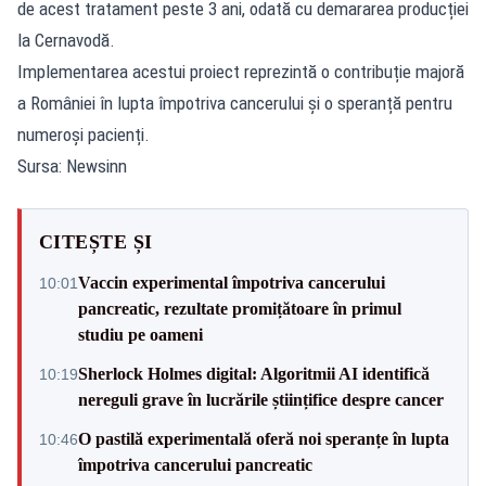
de acest tratament peste 3 ani, odată cu demararea producției
la Cernavodă.
Implementarea acestui proiect reprezintă o contribuție majoră
a României în lupta împotriva cancerului și o speranță pentru
numeroși pacienți.
Sursa: Newsinn
CITEȘTE ȘI
Vaccin experimental împotriva cancerului
10:01
pancreatic, rezultate promițătoare în primul
studiu pe oameni
Sherlock Holmes digital: Algoritmii AI identifică
10:19
nereguli grave în lucrările științifice despre cancer
O pastilă experimentală oferă noi speranțe în lupta
10:46
împotriva cancerului pancreatic