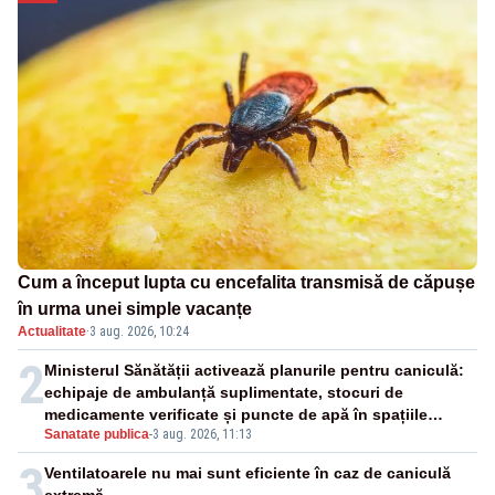
Cum a început lupta cu encefalita transmisă de căpușe
în urma unei simple vacanțe
Actualitate
·
3 aug. 2026, 10:24
2
Ministerul Sănătății activează planurile pentru caniculă:
echipaje de ambulanță suplimentate, stocuri de
medicamente verificate și puncte de apă în spațiile
Sanatate publica
-
3 aug. 2026, 11:13
publice
3
Ventilatoarele nu mai sunt eficiente în caz de caniculă