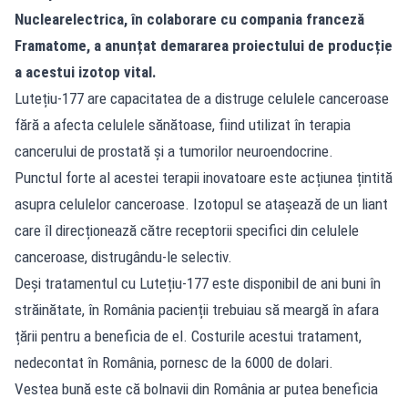
Nuclearelectrica, în colaborare cu compania franceză
Framatome, a anunțat demararea proiectului de producție
a acestui izotop vital.
Lutețiu-177 are capacitatea de a distruge celulele canceroase
fără a afecta celulele sănătoase, fiind utilizat în terapia
cancerului de prostată și a tumorilor neuroendocrine.
Punctul forte al acestei terapii inovatoare este acțiunea țintită
asupra celulelor canceroase. Izotopul se atașează de un liant
care îl direcționează către receptorii specifici din celulele
canceroase, distrugându-le selectiv.
Deși tratamentul cu Lutețiu-177 este disponibil de ani buni în
străinătate, în România pacienții trebuiau să meargă în afara
țării pentru a beneficia de el. Costurile acestui tratament,
nedecontat în România, pornesc de la 6000 de dolari.
Vestea bună este că bolnavii din România ar putea beneficia