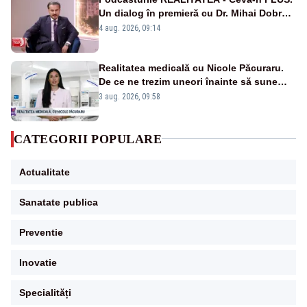
Un dialog în premieră cu Dr. Mihai Dobra –
VIDEO
4 aug. 2026, 09:14
Realitatea medicală cu Nicole Păcuraru.
De ce ne trezim uneori înainte să sune
alarma?
3 aug. 2026, 09:58
CATEGORII POPULARE
Actualitate
Sanatate publica
Preventie
Inovatie
Specialități