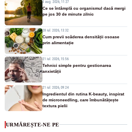
5 aug. 2026, 11:27
Ce se întâmplă cu organismul dacă mergi
pe jos 30 de minute zilnic
28 iul. 2026, 13:32
Cum previi scăderea densității osoase
prin alimentație
21 iul. 2026, 15:56
Tehnici simple pentru gestionarea
anxietății
21 iul. 2026, 09:24
Ingredientul din rutina K-beauty, inspirat
de microneedling, care îmbunătățește
textura pielii
URMĂREȘTE-NE PE