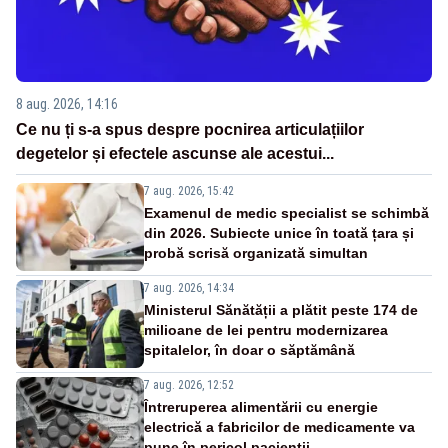
8 aug. 2026, 14:16
Ce nu ți s-a spus despre pocnirea articulațiilor
degetelor și efectele ascunse ale acestui...
7 aug. 2026, 15:42
Examenul de medic specialist se schimbă
din 2026. Subiecte unice în toată țara și
probă scrisă organizată simultan
7 aug. 2026, 14:34
Ministerul Sănătății a plătit peste 174 de
milioane de lei pentru modernizarea
spitalelor, în doar o săptămână
7 aug. 2026, 12:52
Întreruperea alimentării cu energie
electrică a fabricilor de medicamente va
pune în pericol pacienții