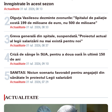
înregistrate în acest sezon
Actualitate
·
31 iul. 2026, 08:13
2
Olguța Vasilescu dezminte zvonurile:”Spitalul de paliație
costă 199 de milioane de euro, nu 500 de milioane”
Actualitate
-
31 iul. 2026, 08:33
3
Greva generală din spitale, suspendată.”Proiectul actual
al legii salarizării nu mai există pentru noi”
Actualitate
-
31 iul. 2026, 08:37
4
Criză de sânge în SUA, pentru a doua oară în ultimii 150
de ani
Actualitate
-
31 iul. 2026, 09:10
5
SANITAS: Niciun scenariu favorabil pentru angajații din
sănătate în proiectul Legii salarizării
Actualitate
-
31 iul. 2026, 07:29
ACTUALITATE