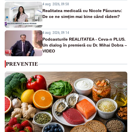
4 aug. 2026, 09:58
Realitatea medicală cu Nicole Păcuraru:
De ce ne simțim mai bine când râdem?
4 aug. 2026, 09:14
Podcasturile REALITATEA - Ceva-n PLUS.
Un dialog în premieră cu Dr. Mihai Dobra –
VIDEO
PREVENTIE