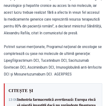
neurologice şi hepatite cronice au acces la noi molecule, iar
acest lucru trebuie realizat fără a afecta în vreun fel accesul
la medicamente generice care reprezintă resursa terapeutică
pentru 80% din pacienţii români", a declarat ministrul Sănătăţii,
Alexandru Rafila, citat în comunicatul de presă.
Potrivit sursei menţionate, Programul naţional de oncologie se
completează cu şase noi molecule de ultimă generaţie:
Lipegfilgrastimum DCI, Tucatinibum DCI, Sacituzumab
Govitecan DCI, Asciminibum DCI, Imunoglobulină anti-limfocite
DCI şi Mosunetuzumabum DCI. AGERPRES
CITEȘTE ȘI
Industria farmaceutică avertizează: Europa riscă
13:06
să piardă investiții dacă nu regândește finanțarea