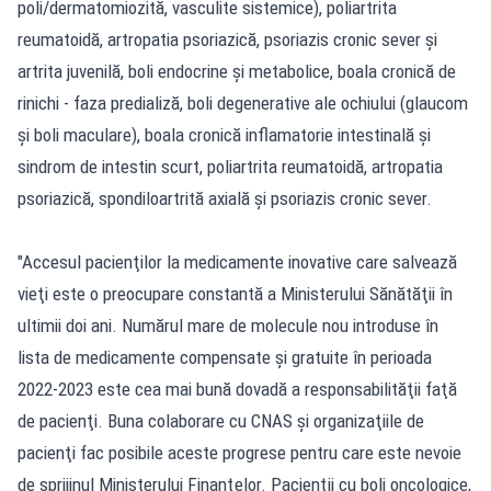
poli/dermatomiozită, vasculite sistemice), poliartrita
reumatoidă, artropatia psoriazică, psoriazis cronic sever şi
artrita juvenilă, boli endocrine şi metabolice, boala cronică de
rinichi - faza predializă, boli degenerative ale ochiului (glaucom
şi boli maculare), boala cronică inflamatorie intestinală şi
sindrom de intestin scurt, poliartrita reumatoidă, artropatia
psoriazică, spondiloartrită axială şi psoriazis cronic sever.
"Accesul pacienţilor la medicamente inovative care salvează
vieţi este o preocupare constantă a Ministerului Sănătăţii în
ultimii doi ani. Numărul mare de molecule nou introduse în
lista de medicamente compensate şi gratuite în perioada
2022-2023 este cea mai bună dovadă a responsabilităţii faţă
de pacienţi. Buna colaborare cu CNAS şi organizaţiile de
pacienţi fac posibile aceste progrese pentru care este nevoie
de sprijinul Ministerului Finanţelor. Pacienţii cu boli oncologice,