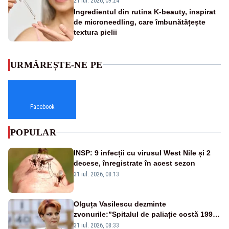
21 iul. 2026, 09:24
Ingredientul din rutina K-beauty, inspirat
de microneedling, care îmbunătățește
textura pielii
URMĂREȘTE-NE PE
Facebook
POPULAR
INSP: 9 infecții cu virusul West Nile și 2
decese, înregistrate în acest sezon
31 iul. 2026, 08:13
Olguța Vasilescu dezminte
zvonurile:”Spitalul de paliație costă 199
de milioane de euro, nu 500 de milioane”
31 iul. 2026, 08:33