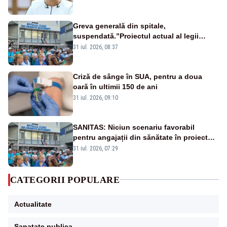
Greva generală din spitale,
suspendată.”Proiectul actual al legii
salarizării nu mai există pentru noi”
31 iul. 2026, 08:37
Criză de sânge în SUA, pentru a doua
oară în ultimii 150 de ani
31 iul. 2026, 09:10
SANITAS: Niciun scenariu favorabil
pentru angajații din sănătate în proiectul
Legii salarizării
31 iul. 2026, 07:29
CATEGORII POPULARE
Actualitate
Sanatate publica