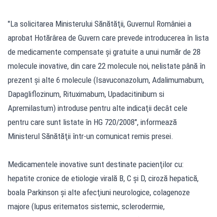
"La solicitarea Ministerului Sănătăţii, Guvernul României a
aprobat Hotărârea de Guvern care prevede introducerea în lista
de medicamente compensate şi gratuite a unui număr de 28
molecule inovative, din care 22 molecule noi, nelistate până în
prezent şi alte 6 molecule (Isavuconazolum, Adalimumabum,
Dapagliflozinum, Rituximabum, Upadacitinibum si
Apremilastum) introduse pentru alte indicaţii decât cele
pentru care sunt listate în HG 720/2008", informează
Ministerul Sănătăţii într-un comunicat remis presei.
Medicamentele inovative sunt destinate pacienţilor cu:
hepatite cronice de etiologie virală B, C şi D, ciroză hepatică,
boala Parkinson şi alte afecţiuni neurologice, colagenoze
majore (lupus eritematos sistemic, sclerodermie,