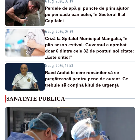
6 aug. 2026, 08:19
Perdele de apă şi puncte de prim ajutor
pe perioada caniculei, în Sectorul 6 al
Capitalei
6 aug. 2026, 07:39
Criză la Spitalul Municipal Mangalia, în
plin sezon estival: Guvernul a aprobat
doar 6 dintre cele 32 de posturi solicitate:
„Este critic!”
5 aug. 2026, 12:53
Raed Arafat le cere românilor să se
pregătească pentru pene de curent. Ce
trebuie să conțină kitul de urgență
SANATATE PUBLICA