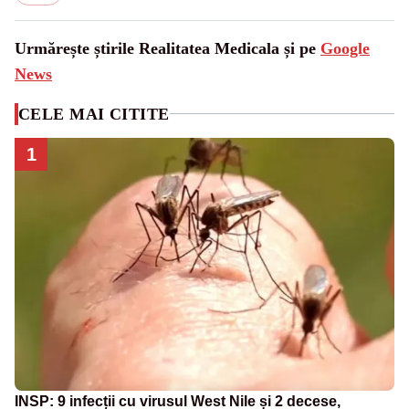
Urmărește știrile Realitatea Medicala și pe
Google
News
CELE MAI CITITE
1
INSP: 9 infecții cu virusul West Nile și 2 decese,