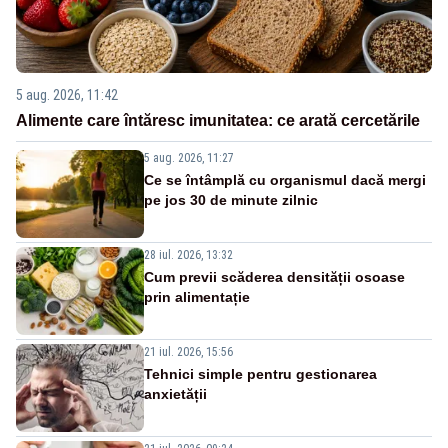
5 aug. 2026, 11:42
Alimente care întăresc imunitatea: ce arată cercetările
5 aug. 2026, 11:27
Ce se întâmplă cu organismul dacă mergi
pe jos 30 de minute zilnic
28 iul. 2026, 13:32
Cum previi scăderea densității osoase
prin alimentație
21 iul. 2026, 15:56
Tehnici simple pentru gestionarea
anxietății