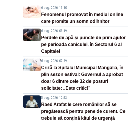
6 aug. 2026, 13:10
Fenomenul promovat în mediul online
care promite un somn odihnitor
6 aug. 2026, 08:19
Perdele de apă şi puncte de prim ajutor
pe perioada caniculei, în Sectorul 6 al
Capitalei
6 aug. 2026, 07:39
Criză la Spitalul Municipal Mangalia, în
plin sezon estival: Guvernul a aprobat
doar 6 dintre cele 32 de posturi
solicitate: „Este critic!”
5 aug. 2026, 12:53
Raed Arafat le cere românilor să se
pregătească pentru pene de curent. Ce
trebuie să conțină kitul de urgență