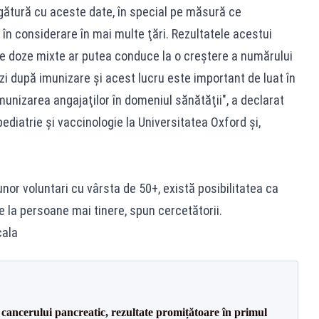
gătură cu aceste date, în special pe măsură ce
 în considerare în mai multe ţări. Rezultatele acestui
e doze mixte ar putea conduce la o creştere a numărului
i după imunizare şi acest lucru este important de luat în
munizarea angajaţilor în domeniul sănătăţii", a declarat
diatrie şi vaccinologie la Universitatea Oxford și,
unor voluntari cu vârsta de 50+, există posibilitatea ca
e la persoane mai tinere, spun cercetătorii.
cala
cancerului pancreatic, rezultate promițătoare în primul