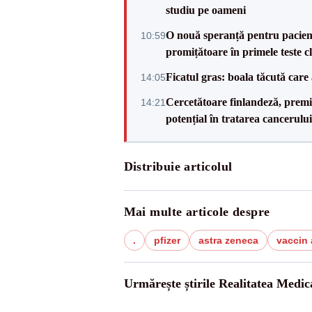
studiu pe oameni
O nouă speranță pentru pacienți
10:59
promițătoare în primele teste cl
Ficatul gras: boala tăcută care 
14:05
Cercetătoare finlandeză, premi
14:21
potențial în tratarea cancerului
Distribuie articolul
Mai multe articole despre
.
pfizer
astra zeneca
vaccin 
Urmărește știrile Realitatea Medic