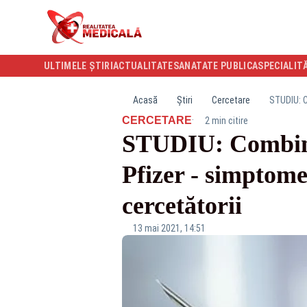
ULTIMELE ȘTIRI
ACTUALITATE
SANATATE PUBLICA
SPECIALIT
Acasă
Știri
Cercetare
STUDIU: C
·
CERCETARE
2 min citire
STUDIU: Combinar
Pfizer - simptome
cercetătorii
13 mai 2021, 14:51