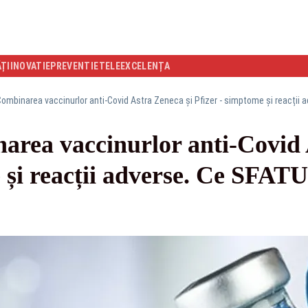
ĂȚI
INOVATIE
PREVENTIE
TELEEXCELENȚA
ombinarea vaccinurlor anti-Covid Astra Zeneca și Pfizer - simptome și reacții a
ea vaccinurlor anti-Covid A
 și reacții adverse. Ce SFAT