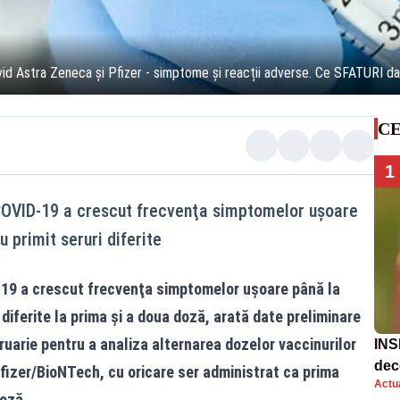
id Astra Zeneca și Pfizer - simptome și reacții adverse. Ce SFATURI da
CE
1
COVID-19 a crescut frecvenţa simptomelor uşoare
 primit seruri diferite
-19 a crescut frecvenţa simptomelor uşoare până la
 diferite la prima şi a doua doză, arată date preliminare
bruarie pentru a analiza alternarea dozelor vaccinurilor
INSP
dec
izer/BioNTech, cu oricare ser administrat ca prima
Actua
doză.