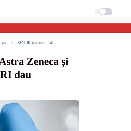
Schimba tema
dverse. Ce SFATURI dau cercetătorii
stra Zeneca și
URI dau