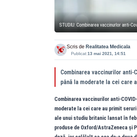
STUDIU: Combinarea vaccinurlor anti-Cov
Scris de
Realitatea Medicala
Publicat:
13 mai 2021, 14:51
Combinarea vaccinurilor anti-
până la moderate la cei care au
Combinarea vaccinurilor anti-COVID
moderate la cei care au primit seruri
ale unui studiu britanic lansat în fe
produse de Oxford/AstraZeneca şi Pf
doză, iar celălalt ca cea de-a doua 