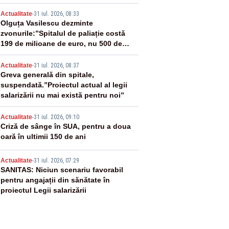
2
Actualitate
-
31 iul. 2026, 08:33
Olguța Vasilescu dezminte
zvonurile:”Spitalul de paliație costă
199 de milioane de euro, nu 500 de
milioane”
3
Actualitate
-
31 iul. 2026, 08:37
Greva generală din spitale,
suspendată.”Proiectul actual al legii
salarizării nu mai există pentru noi”
4
Actualitate
-
31 iul. 2026, 09:10
Criză de sânge în SUA, pentru a doua
oară în ultimii 150 de ani
5
Actualitate
-
31 iul. 2026, 07:29
SANITAS: Niciun scenariu favorabil
pentru angajații din sănătate în
proiectul Legii salarizării