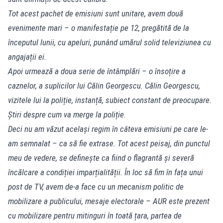
Tot acest pachet de emisiuni sunt unitare, avem două
evenimente mari – o manifestație pe 12, pregătită de la
începutul lunii, cu apeluri, punând umărul solid televiziunea cu
angajații ei.
Apoi urmează a doua serie de întâmplări – o însoțire a
caznelor, a suplicilor lui Călin Georgescu. Călin Georgescu,
vizitele lui la poliție, instanță, subiect constant de preocupare.
Știri despre cum va merge la poliție.
Deci nu am văzut același regim în câteva emisiuni pe care le-
am semnalat – ca să fie extrase. Tot acest peisaj, din punctul
meu de vedere, se definește ca fiind o flagrantă și severă
încălcare a condiției imparțialității. În loc să fim în fața unui
post de TV, avem de-a face cu un mecanism politic de
mobilizare a publicului, mesaje electorale – AUR este prezent
cu mobilizare pentru mitinguri în toată țara, partea de