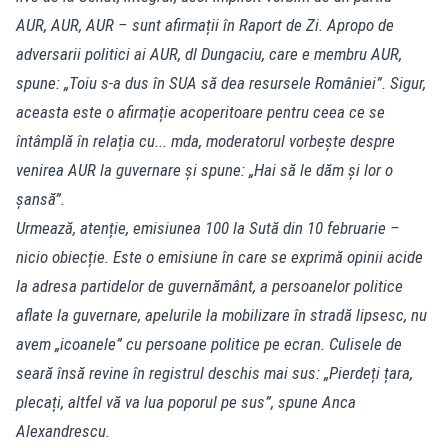
AUR, AUR, AUR – sunt afirmații în Raport de Zi. Apropo de
adversarii politici ai AUR, dl Dungaciu, care e membru AUR,
spune: „Toiu s-a dus în SUA să dea resursele României”. Sigur,
aceasta este o afirmație acoperitoare pentru ceea ce se
întâmplă în relația cu... mda, moderatorul vorbește despre
venirea AUR la guvernare și spune: „Hai să le dăm și lor o
șansă”.
Urmează, atenție, emisiunea 100 la Sută din 10 februarie –
nicio obiecție. Este o emisiune în care se exprimă opinii acide
la adresa partidelor de guvernământ, a persoanelor politice
aflate la guvernare, apelurile la mobilizare în stradă lipsesc, nu
avem „icoanele” cu persoane politice pe ecran. Culisele de
seară însă revine în registrul deschis mai sus: „Pierdeți țara,
plecați, altfel vă va lua poporul pe sus”, spune Anca
Alexandrescu.