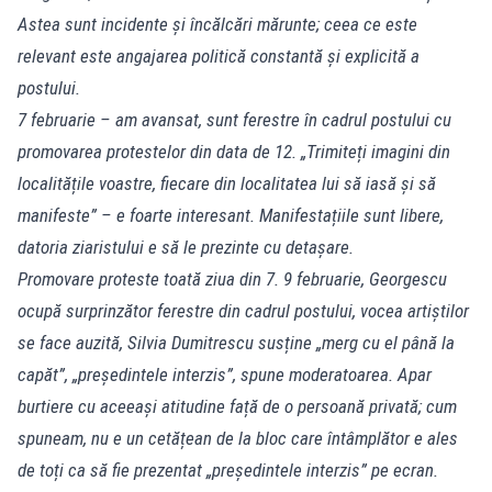
Astea sunt incidente și încălcări mărunte; ceea ce este
relevant este angajarea politică constantă și explicită a
postului.
7 februarie – am avansat, sunt ferestre în cadrul postului cu
promovarea protestelor din data de 12. „Trimiteți imagini din
localitățile voastre, fiecare din localitatea lui să iasă și să
manifeste” – e foarte interesant. Manifestațiile sunt libere,
datoria ziaristului e să le prezinte cu detașare.
Promovare proteste toată ziua din 7. 9 februarie, Georgescu
ocupă surprinzător ferestre din cadrul postului, vocea artiștilor
se face auzită, Silvia Dumitrescu susține „merg cu el până la
capăt”, „președintele interzis”, spune moderatoarea. Apar
burtiere cu aceeași atitudine față de o persoană privată; cum
spuneam, nu e un cetățean de la bloc care întâmplător e ales
de toți ca să fie prezentat „președintele interzis” pe ecran.