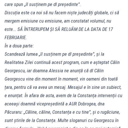
care spun „îl susținem pe dl președinte”.
Discuția este ca noi să nu facem niște judecăți globale, ci să
mergem emisiune cu emisiune, am constatat volumul, nu
este... SĂ ÎNTRERUPEM ȘI SĂ RELUĂM DE LA DATA DE 17
FEBRUARIE.
În a doua parte:
Scandează lumea „îl susținem pe dl președinte”, și la
Realitatea Zilei continuă acest program, cum e așteptat Călin
Georgescu, iar doamna Alessia ne anunță că dl Călin
Georgescu vine din moment în moment, vin oameni din toată
țara, pentru că va avea un mesaj. Mesajul e în sine un subiect,
e enunțat. În afara de asta, avem de la Constanța intervenții cu
aceeași doamnă vicepreședintă a AUR Dobrogea, dna
Păcuraru: „Căline, căline, Constanța e cu tine”, și o rugăciune,
sunt știrile de la Constanța. Multe sloganuri cu Georgescu în