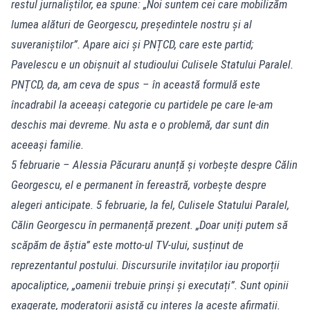
restul jurnaliștilor, ea spune: „Noi suntem cei care mobilizăm
lumea alături de Georgescu, președintele nostru și al
suveraniștilor”. Apare aici și PNȚCD, care este partid;
Pavelescu e un obișnuit al studioului Culisele Statului Paralel.
PNȚCD, da, am ceva de spus – în această formulă este
încadrabil la aceeași categorie cu partidele pe care le-am
deschis mai devreme. Nu asta e o problemă, dar sunt din
aceeași familie.
5 februarie – Alessia Păcuraru anunță și vorbește despre Călin
Georgescu, el e permanent în fereastră, vorbește despre
alegeri anticipate. 5 februarie, la fel, Culisele Statului Paralel,
Călin Georgescu în permanență prezent. „Doar uniți putem să
scăpăm de ăștia” este motto-ul TV-ului, susținut de
reprezentantul postului. Discursurile invitaților iau proporții
apocaliptice, „oamenii trebuie prinși și executați”. Sunt opinii
exagerate, moderatorii asistă cu interes la aceste afirmații.