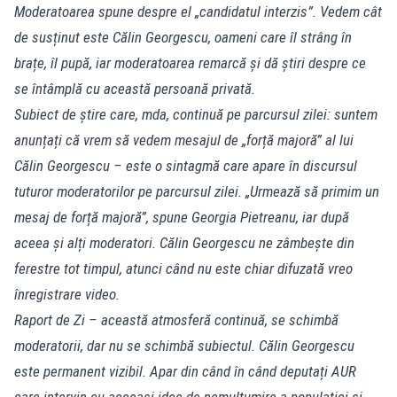
Moderatoarea spune despre el „candidatul interzis”. Vedem cât
de susținut este Călin Georgescu, oameni care îl strâng în
brațe, îl pupă, iar moderatoarea remarcă și dă știri despre ce
se întâmplă cu această persoană privată.
Subiect de știre care, mda, continuă pe parcursul zilei: suntem
anunțați că vrem să vedem mesajul de „forță majoră” al lui
Călin Georgescu – este o sintagmă care apare în discursul
tuturor moderatorilor pe parcursul zilei. „Urmează să primim un
mesaj de forță majoră”, spune Georgia Pietreanu, iar după
aceea și alți moderatori. Călin Georgescu ne zâmbește din
ferestre tot timpul, atunci când nu este chiar difuzată vreo
înregistrare video.
Raport de Zi – această atmosferă continuă, se schimbă
moderatorii, dar nu se schimbă subiectul. Călin Georgescu
este permanent vizibil. Apar din când în când deputați AUR
care intervin cu aceeași idee de nemulțumire a populației și