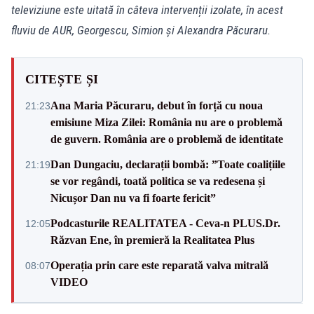
televiziune este uitată în câteva intervenții izolate, în acest
fluviu de AUR, Georgescu, Simion și Alexandra Păcuraru.
CITEȘTE ȘI
Ana Maria Păcuraru, debut în forță cu noua
21:23
emisiune Miza Zilei: România nu are o problemă
de guvern. România are o problemă de identitate
Dan Dungaciu, declarații bombă: ”Toate coalițiile
21:19
se vor regândi, toată politica se va redesena și
Nicușor Dan nu va fi foarte fericit”
Podcasturile REALITATEA - Ceva-n PLUS.Dr.
12:05
Răzvan Ene, în premieră la Realitatea Plus
Operația prin care este reparată valva mitrală
08:07
VIDEO