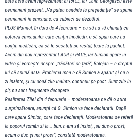
data asta avem reprezentant al PACE, iar Călin Georgescu este
permanent prezent. „Va putea candida la președinție” se spune
permanent în emisiune, ca subiect de dezbătut.
PLUS Matinal, în data de 4 februarie – ca să nu vă chinuiți cu
notarea emisiunilor care conțin încălcări, o să spun care nu
conțin încălcări, ca să le scoateți pe restul, toate la pachet.
Avem din nou reprezentant AUR și PACE, iar Simion apare în
video și vorbește despre „trădători de țară”, Bolojan – e dreptul
lui să spună asta. Problema mea e că Simion a apărut și cu o
zi înainte, și cu două zile înainte, continuu pe post. Sunt zile în
șir, nu sunt fragmente decupate.
Realitatea Zilei din 4 februarie – moderatoarea ne dă o știre
surprinzătoare, anunță că G. Simion va face declarații. După
care apare Simion, care face declarații. Moderatoarea se referă
la poporul român și la... bun, n-am să insist, „au dus-o prost,
acum o duc și mai prost”, constată moderatoarea.