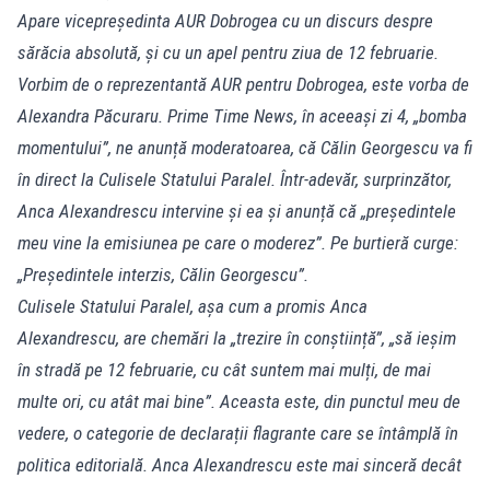
Apare vicepreședinta AUR Dobrogea cu un discurs despre
sărăcia absolută, și cu un apel pentru ziua de 12 februarie.
Vorbim de o reprezentantă AUR pentru Dobrogea, este vorba de
Alexandra Păcuraru. Prime Time News, în aceeași zi 4, „bomba
momentului”, ne anunță moderatoarea, că Călin Georgescu va fi
în direct la Culisele Statului Paralel. Într-adevăr, surprinzător,
Anca Alexandrescu intervine și ea și anunță că „președintele
meu vine la emisiunea pe care o moderez”. Pe burtieră curge:
„Președintele interzis, Călin Georgescu”.
Culisele Statului Paralel, așa cum a promis Anca
Alexandrescu, are chemări la „trezire în conștiință”, „să ieșim
în stradă pe 12 februarie, cu cât suntem mai mulți, de mai
multe ori, cu atât mai bine”. Aceasta este, din punctul meu de
vedere, o categorie de declarații flagrante care se întâmplă în
politica editorială. Anca Alexandrescu este mai sinceră decât