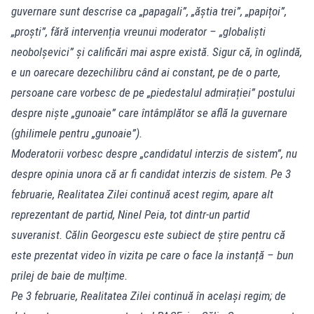
guvernare sunt descrise ca „papagali”, „ăștia trei”, „papițoi”,
„proști”, fără intervenția vreunui moderator – „globaliști
neobolșevici” și calificări mai aspre există. Sigur că, în oglindă,
e un oarecare dezechilibru când ai constant, pe de o parte,
persoane care vorbesc de pe „piedestalul admirației” postului
despre niște „gunoaie” care întâmplător se află la guvernare
(ghilimele pentru „gunoaie”).
Moderatorii vorbesc despre „candidatul interzis de sistem”, nu
despre opinia unora că ar fi candidat interzis de sistem. Pe 3
februarie, Realitatea Zilei continuă acest regim, apare alt
reprezentant de partid, Ninel Peia, tot dintr-un partid
suveranist. Călin Georgescu este subiect de știre pentru că
este prezentat video în vizita pe care o face la instanță – bun
prilej de baie de mulțime.
Pe 3 februarie, Realitatea Zilei continuă în același regim; de