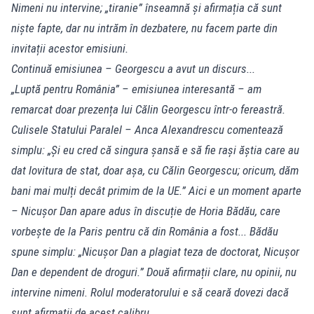
Nimeni nu intervine; „tiranie” înseamnă și afirmația că sunt
niște fapte, dar nu intrăm în dezbatere, nu facem parte din
invitații acestor emisiuni.
Continuă emisiunea – Georgescu a avut un discurs...
„Luptă pentru România” – emisiunea interesantă – am
remarcat doar prezența lui Călin Georgescu într-o fereastră.
Culisele Statului Paralel – Anca Alexandrescu comentează
simplu: „Și eu cred că singura șansă e să fie rași ăștia care au
dat lovitura de stat, doar așa, cu Călin Georgescu; oricum, dăm
bani mai mulți decât primim de la UE.” Aici e un moment aparte
– Nicușor Dan apare adus în discuție de Horia Bădău, care
vorbește de la Paris pentru că din România a fost... Bădău
spune simplu: „Nicușor Dan a plagiat teza de doctorat, Nicușor
Dan e dependent de droguri.” Două afirmații clare, nu opinii, nu
intervine nimeni. Rolul moderatorului e să ceară dovezi dacă
sunt afirmații de acest calibru.