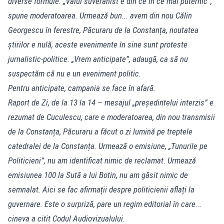
diverse formule. „Valul suveranist e din ce în ce mai puternic”,
spune moderatoarea. Urmează bun... avem din nou Călin
Georgescu în ferestre, Păcuraru de la Constanța, noutatea
știrilor e nulă, aceste evenimente în sine sunt proteste
jurnalistic-politice. „Vrem anticipate”, adaugă, ca să nu
suspectăm că nu e un eveniment politic.
Pentru anticipate, campania se face în afară.
Raport de Zi, de la 13 la 14 – mesajul „președintelui interzis” e
rezumat de Cuculescu, care e moderatoarea, din nou transmisii
de la Constanța, Păcuraru a făcut o zi lumină pe treptele
catedralei de la Constanța. Urmează o emisiune, „Tunurile pe
Politicieni”, nu am identificat nimic de reclamat. Urmează
emisiunea 100 la Sută a lui Botin, nu am găsit nimic de
semnalat. Aici se fac afirmații despre politicienii aflați la
guvernare. Este o surpriză, pare un regim editorial în care...
cineva a citit Codul Audiovizualului.