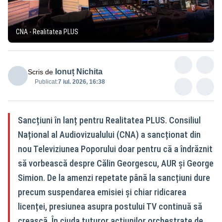
CNA - Realitatea PLUS
Ionuț Nichita
Scris de
Publicat:
7 iul. 2026, 16:38
Sancțiuni în lanț pentru Realitatea PLUS. Consiliul
Național al Audiovizualului (CNA) a sancționat din
nou Televiziunea Poporului doar pentru că a îndrăznit
să vorbească despre Călin Georgescu, AUR și George
Simion. De la amenzi repetate până la sancțiuni dure
precum suspendarea emisiei și chiar ridicarea
licenței, presiunea asupra postului TV continuă să
crească. În ciuda tuturor acțiunilor orchestrate de