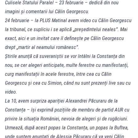
Culisele Statului Paralel – 23 februarie – dedică din nou
imagini și comentarii lui Călin Georgescu.
24 februarie – la PLUS Matinal avem video cu Călin Georgescu
la tribunal, ce supliciu i se aplică „președintelui neales”. Mai
exact, aici e un invitat care îl definește pe Călin Georgescu
drept „martir al neamului românesc”.
Știrile anunță că suveraniștii se vor întâlni la Constanța din
nou, se cer alegeri anticipate, multe ferestre cu manifestanți,
curg manifestații în acele ferestre, între cea cu Călin
Georgescu și cea cu Simion, când nu sunt prezenți live sau cu
video.
La 10, avem surpriza apariției Alexandrei Păcuraru de la
Constanța – își exprimă pozițiile de membru de partid AUR cu
privire la situația României, nevoia de alegeri și de rugăciuni.
Urmează, după acest popas la Constanța, un popas la Buftea,
unde suntem anunțați de Alessia Păcuraru că va veni Călin