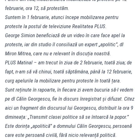
februarie, ora 12, să protestăm.
Suntem în 1 februarie, atunci începe mobilizarea pentru
proteste la postul de televiziune Realitatea PLUS.
George Simion beneficiază de un video în care face apel la
proteste, iar din studio îl consiliază un expert „apolitic”, dl
Miron Mitrea, care nu e relevant în discuția noastră.
PLUS Matinal – am trecut în ziua de 2 februarie, toată ziua; de
fapt, n-am să vă chinui, toată săptămâna, până la 12 februarie,
curg apelurile la mobilizare pentru proteste în toată țara.
Sunt reținute în rapoarte, în fiecare zi avem bucuria să-l vedem
pe dl Călin Georgescu, fie în discurs înregistrat și difuzat. Citez
aici un fragment din discursul lui Georgescu, distribuit la ora 9
dimineața: „Transmit clasei politice să se întoarcă la popor.”
Este dorința „apolitică” a domnului Călin Georgescu, persoană
care este persoană civilă, fără nicio relevanță politică.