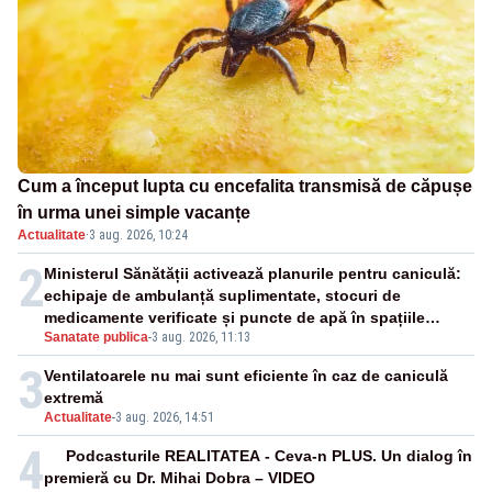
Cum a început lupta cu encefalita transmisă de căpușe
în urma unei simple vacanțe
Actualitate
·
3 aug. 2026, 10:24
2
Ministerul Sănătății activează planurile pentru caniculă:
echipaje de ambulanță suplimentate, stocuri de
medicamente verificate și puncte de apă în spațiile
Sanatate publica
-
3 aug. 2026, 11:13
publice
3
Ventilatoarele nu mai sunt eficiente în caz de caniculă
extremă
Actualitate
-
3 aug. 2026, 14:51
4
Podcasturile REALITATEA - Ceva-n PLUS. Un dialog în
premieră cu Dr. Mihai Dobra – VIDEO