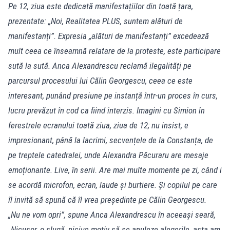
Pe 12, ziua este dedicată manifestațiilor din toată țara,
prezentate: „Noi, Realitatea PLUS, suntem alături de
manifestanți”. Expresia „alături de manifestanți” excedează
mult ceea ce înseamnă relatare de la proteste, este participare
sută la sută. Anca Alexandrescu reclamă ilegalități pe
parcursul procesului lui Călin Georgescu, ceea ce este
interesant, punând presiune pe instanță într-un proces în curs,
lucru prevăzut în cod ca fiind interzis. Imagini cu Simion în
ferestrele ecranului toată ziua, ziua de 12; nu insist, e
impresionant, până la lacrimi, secvențele de la Constanța, de
pe treptele catedralei, unde Alexandra Păcuraru are mesaje
emoționante. Live, în serii. Are mai multe momente pe zi, când i
se acordă microfon, ecran, laude și burtiere. Și copilul pe care
îl invită să spună că îl vrea președinte pe Călin Georgescu.
„Nu ne vom opri”, spune Anca Alexandrescu în aceeași seară,
„Nicușor, o slugă, niciun motiv să se anuleze alegerile, asta am