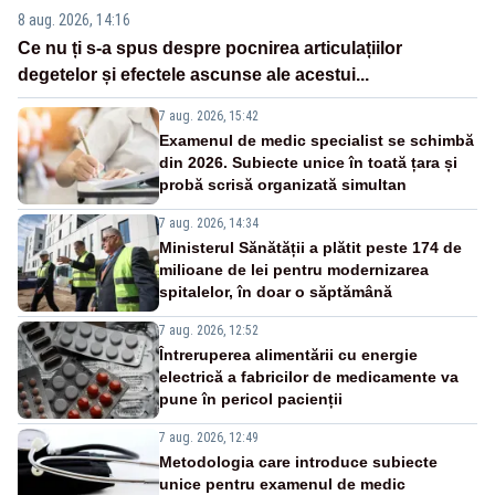
8 aug. 2026, 14:16
Ce nu ți s-a spus despre pocnirea articulațiilor
degetelor și efectele ascunse ale acestui...
7 aug. 2026, 15:42
Examenul de medic specialist se schimbă
din 2026. Subiecte unice în toată țara și
probă scrisă organizată simultan
7 aug. 2026, 14:34
Ministerul Sănătății a plătit peste 174 de
milioane de lei pentru modernizarea
spitalelor, în doar o săptămână
7 aug. 2026, 12:52
Întreruperea alimentării cu energie
electrică a fabricilor de medicamente va
pune în pericol pacienții
7 aug. 2026, 12:49
Metodologia care introduce subiecte
unice pentru examenul de medic