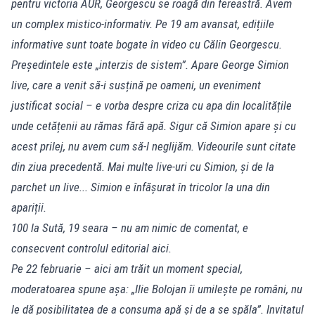
pentru victoria AUR, Georgescu se roagă din fereastră. Avem
un complex mistico-informativ. Pe 19 am avansat, edițiile
informative sunt toate bogate în video cu Călin Georgescu.
Președintele este „interzis de sistem”. Apare George Simion
live, care a venit să-i susțină pe oameni, un eveniment
justificat social – e vorba despre criza cu apa din localitățile
unde cetățenii au rămas fără apă. Sigur că Simion apare și cu
acest prilej, nu avem cum să-l neglijăm. Videourile sunt citate
din ziua precedentă. Mai multe live-uri cu Simion, și de la
parchet un live... Simion e înfășurat în tricolor la una din
apariții.
100 la Sută, 19 seara – nu am nimic de comentat, e
consecvent controlul editorial aici.
Pe 22 februarie – aici am trăit un moment special,
moderatoarea spune așa: „Ilie Bolojan îi umilește pe români, nu
le dă posibilitatea de a consuma apă și de a se spăla”. Invitatul