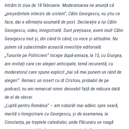
Intrăm în ziua de 18 februarie. Moderatoarea ne anunță că
„președintele interzis de sistem”, Călin Georgescu, nu știu ce
face, dar e afirmația asumată de post. Declarație a lui Călin
Georgescu, video, înregistrată. Sunt prețioase, avem mult Călin
Georgescu mut și, din când în când, cu voce și atitudine. Nu
putem să subestimăm această investiție editorială.
„Tunurile pe Politicieni” începe după-amiaza, la 15, cu Giurgea,
are invitați care cer alegeri anticipate, temă recurentă, cu
moderatorul care spune explicit „hai să mai punem un rând de
alegeri”. Remarc un insert cu dl Cristoiu, probabil de pe
podcast; nu am remarcat nimic deosebit față de măsura dată
de el de obicei.
„Luptă pentru România” – am coborât mai adânc spre seară,
merită o înregistrare cu Georgescu, și de asemenea, la
Constanța, pe treptele catedralei, unde Păcuraru se roagă