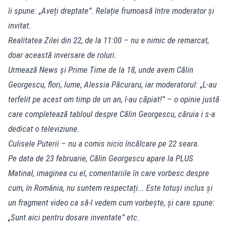
îi spune: „Aveți dreptate”. Relație frumoasă între moderator și
invitat.
Realitatea Zilei din 22, de la 11:00 – nu e nimic de remarcat,
doar această inversare de roluri.
Urmează News și Prime Time de la 18, unde avem Călin
Georgescu, flori, lume, Alessia Păcuraru, iar moderatorul: „L-au
terfelit pe acest om timp de un an, l-au căpiat!” – o opinie justă
care completează tabloul despre Călin Georgescu, căruia i s-a
dedicat o televiziune.
Culisele Puterii – nu a comis nicio încălcare pe 22 seara.
Pe data de 23 februarie, Călin Georgescu apare la PLUS
Matinal, imaginea cu el, comentariile în care vorbesc despre
cum, în România, nu suntem respectați... Este totuși inclus și
un fragment video ca să-l vedem cum vorbește, și care spune:
„Sunt aici pentru dosare inventate” etc.