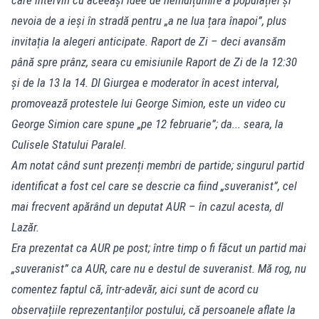
nevoia de a ieși în stradă pentru „a ne lua țara înapoi”, plus
invitația la alegeri anticipate. Raport de Zi – deci avansăm
până spre prânz, seara cu emisiunile Raport de Zi de la 12:30
și de la 13 la 14. Dl Giurgea e moderator în acest interval,
promovează protestele lui George Simion, este un video cu
George Simion care spune „pe 12 februarie”; da... seara, la
Culisele Statului Paralel.
Am notat când sunt prezenți membri de partide; singurul partid
identificat a fost cel care se descrie ca fiind „suveranist”, cel
mai frecvent apărând un deputat AUR – în cazul acesta, dl
Lazăr.
Era prezentat ca AUR pe post; între timp o fi făcut un partid mai
„suveranist” ca AUR, care nu e destul de suveranist. Mă rog, nu
comentez faptul că, într-adevăr, aici sunt de acord cu
observațiile reprezentanților postului, că persoanele aflate la