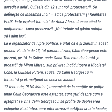
dovedit-o deja”. Culisele din 12 sunt noi, protestatarii. Se
definește ce înseamnă „noi” – adică protestatarii și Realitatea
PLUS. Este explicit formulat de Anca Alexandrescu când le
mulțumește. Anca precizează: „Noi trebuie să găsim soluția
să-i dăm jos”.
Ea e organizator de luptă politică, a uitat că e și ziarist în acest
proces. Pe data de 13, tot parcursul zilei, Călin Georgescu este
prezent; pe 15, la Culise, unde Oana Toiu este declarată „o
proastă” de Miron Mitrea, sub privirea îngăduitoare a Nicoletei
Cone, la Culisele Puterii, scuze. Cu Călin Georgescu în
fereastră și el, mulțumit de ceea ce ascultă.
17 februarie, PLUS Matinal, transmisii de la secțiile de poliție
unde Călin Georgescu este așteptat, sunt știri despre cum e
așteptat să vină Călin Georgescu; se profită de deplasarea
echipelor Realitatea, care intervievează cetățeni la fața locului,