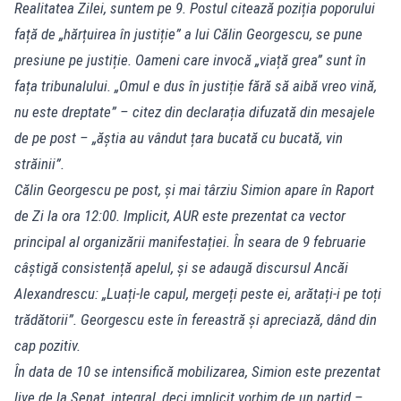
Realitatea Zilei, suntem pe 9. Postul citează poziția poporului
față de „hărțuirea în justiție” a lui Călin Georgescu, se pune
presiune pe justiție. Oameni care invocă „viață grea” sunt în
fața tribunalului. „Omul e dus în justiție fără să aibă vreo vină,
nu este dreptate” – citez din declarația difuzată din mesajele
de pe post – „ăștia au vândut țara bucată cu bucată, vin
străinii”.
Călin Georgescu pe post, și mai târziu Simion apare în Raport
de Zi la ora 12:00. Implicit, AUR este prezentat ca vector
principal al organizării manifestației. În seara de 9 februarie
câștigă consistență apelul, și se adaugă discursul Ancăi
Alexandrescu: „Luați-le capul, mergeți peste ei, arătați-i pe toți
trădătorii”. Georgescu este în fereastră și apreciază, dând din
cap pozitiv.
În data de 10 se intensifică mobilizarea, Simion este prezentat
live de la Senat, integral, deci implicit vorbim de un partid –