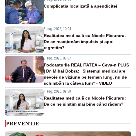
Complicația localizată a apendicitei
5 aug. 2026, 10:04
Realitatea medicală cu Nicole Păcuraru:
De ce reacționăm impulsiv și apoi
regretăm?
5 aug. 2026, 08:57
Podcasturile REALITATEA – Ceva-n PLUS
| Dr. Mihai Dobra: „Sistemul medical are
nevoie de viziune pe termen lung, nu de
schimbări la câteva luni” - VIDEO
4 aug. 2026, 09:58
Realitatea medicală cu Nicole Păcuraru:
De ce ne simțim mai bine când râdem?
PREVENTIE