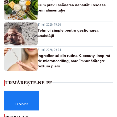
Cum previi scăderea densității osoase
prin alimentație
21 iul. 2026, 15:56
Tehnici simple pentru gestionarea
anxietății
21 iul. 2026, 09:24
Ingredientul din rutina K-beauty, inspirat
de microneedling, care îmbunătățește
textura pielii
URMĂREȘTE-NE PE
Facebook