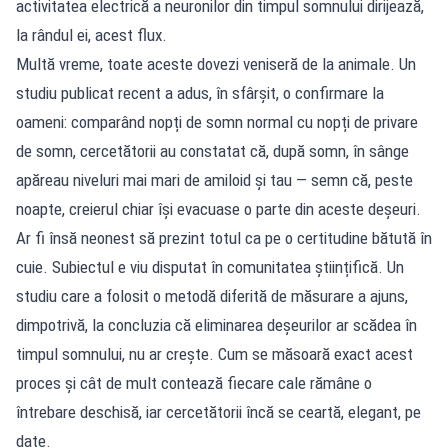
activitatea electrică a neuronilor din timpul somnului dirijează,
la rândul ei, acest flux.
Multă vreme, toate aceste dovezi veniseră de la animale. Un
studiu publicat recent a adus, în sfârșit, o confirmare la
oameni: comparând nopți de somn normal cu nopți de privare
de somn, cercetătorii au constatat că, după somn, în sânge
apăreau niveluri mai mari de amiloid și tau — semn că, peste
noapte, creierul chiar își evacuase o parte din aceste deșeuri.
Ar fi însă neonest să prezint totul ca pe o certitudine bătută în
cuie. Subiectul e viu disputat în comunitatea științifică. Un
studiu care a folosit o metodă diferită de măsurare a ajuns,
dimpotrivă, la concluzia că eliminarea deșeurilor ar scădea în
timpul somnului, nu ar crește. Cum se măsoară exact acest
proces și cât de mult contează fiecare cale rămâne o
întrebare deschisă, iar cercetătorii încă se ceartă, elegant, pe
date.