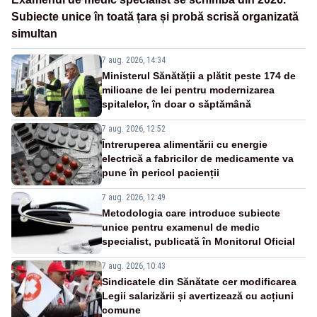
Subiecte unice în toată țara și probă scrisă organizată
simultan
7 aug. 2026, 14:34
Ministerul Sănătății a plătit peste 174 de
milioane de lei pentru modernizarea
spitalelor, în doar o săptămână
7 aug. 2026, 12:52
Întreruperea alimentării cu energie
electrică a fabricilor de medicamente va
pune în pericol pacienții
7 aug. 2026, 12:49
Metodologia care introduce subiecte
unice pentru examenul de medic
specialist, publicată în Monitorul Oficial
7 aug. 2026, 10:43
Sindicatele din Sănătate cer modificarea
Legii salarizării și avertizează cu acțiuni
comune