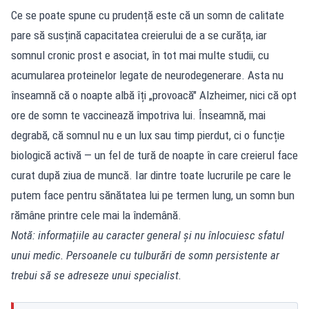
Ce se poate spune cu prudență este că un somn de calitate
pare să susțină capacitatea creierului de a se curăța, iar
somnul cronic prost e asociat, în tot mai multe studii, cu
acumularea proteinelor legate de neurodegenerare. Asta nu
înseamnă că o noapte albă îți „provoacă" Alzheimer, nici că opt
ore de somn te vaccinează împotriva lui. Înseamnă, mai
degrabă, că somnul nu e un lux sau timp pierdut, ci o funcție
biologică activă — un fel de tură de noapte în care creierul face
curat după ziua de muncă. Iar dintre toate lucrurile pe care le
putem face pentru sănătatea lui pe termen lung, un somn bun
rămâne printre cele mai la îndemână.
Notă: informațiile au caracter general și nu înlocuiesc sfatul
unui medic. Persoanele cu tulburări de somn persistente ar
trebui să se adreseze unui specialist.