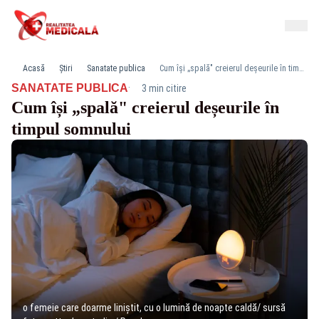
Acasă
Știri
Sanatate publica
Cum își „spală" creierul deșeurile în timpul somnului
·
SANATATE PUBLICA
3 min citire
Cum își „spală" creierul deșeurile în
timpul somnului
o femeie care doarme liniștit, cu o lumină de noapte caldă/ sursă