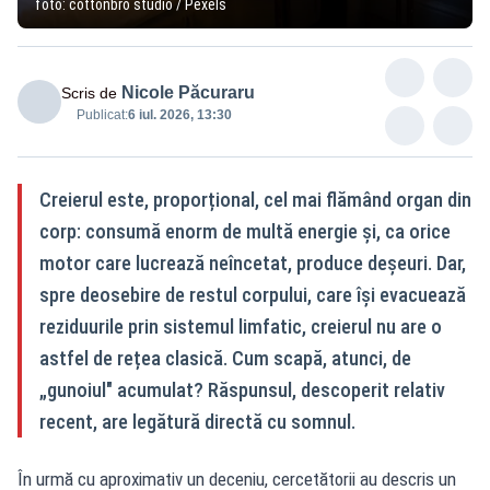
foto: cottonbro studio / Pexels
Nicole Păcuraru
Scris de
Publicat:
6 iul. 2026, 13:30
Creierul este, proporțional, cel mai flămând organ din
corp: consumă enorm de multă energie și, ca orice
motor care lucrează neîncetat, produce deșeuri. Dar,
spre deosebire de restul corpului, care își evacuează
reziduurile prin sistemul limfatic, creierul nu are o
astfel de rețea clasică. Cum scapă, atunci, de
„gunoiul" acumulat? Răspunsul, descoperit relativ
recent, are legătură directă cu somnul.
În urmă cu aproximativ un deceniu, cercetătorii au descris un