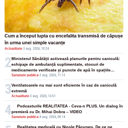
Cum a început lupta cu encefalita transmisă de căpușe
în urma unei simple vacanțe
Actualitate
·
3 aug. 2026, 10:24
2
Ministerul Sănătății activează planurile pentru caniculă:
echipaje de ambulanță suplimentate, stocuri de
medicamente verificate și puncte de apă în spațiile
Sanatate publica
-
3 aug. 2026, 11:13
publice
3
Ventilatoarele nu mai sunt eficiente în caz de caniculă
extremă
Actualitate
-
3 aug. 2026, 14:51
4
Podcasturile REALITATEA - Ceva-n PLUS. Un dialog în
premieră cu Dr. Mihai Dobra – VIDEO
Sanatate publica
-
4 aug. 2026, 09:14
Realitatea medicală cu Nicole Păcuraru. De ce ne