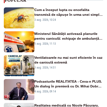
POPULAR
Cum a început lupta cu encefalita
transmisă de căpușe în urma unei simple
vacanțe
3 aug. 2026, 10:24
Ministerul Sănătății activează planurile
pentru caniculă: echipaje de ambulanță
suplimentate, stocuri de medicamente
3 aug. 2026, 11:13
verificate și puncte de apă în spațiile
publice
Ventilatoarele nu mai sunt eficiente în caz
de caniculă extremă
3 aug. 2026, 14:51
Podcasturile REALITATEA - Ceva-n PLUS.
Un dialog în premieră cu Dr. Mihai Dobra –
VIDEO
4 aug. 2026, 09:14
Realitatea medicală cu Nicole Păcuraru.