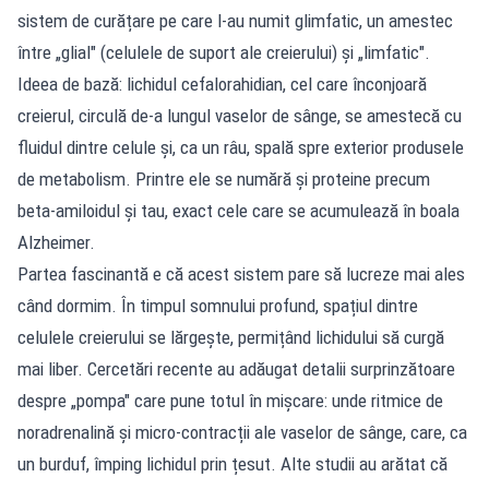
sistem de curățare pe care l-au numit glimfatic, un amestec
între „glial" (celulele de suport ale creierului) și „limfatic".
Ideea de bază: lichidul cefalorahidian, cel care înconjoară
creierul, circulă de-a lungul vaselor de sânge, se amestecă cu
fluidul dintre celule și, ca un râu, spală spre exterior produsele
de metabolism. Printre ele se numără și proteine precum
beta-amiloidul și tau, exact cele care se acumulează în boala
Alzheimer.
Partea fascinantă e că acest sistem pare să lucreze mai ales
când dormim. În timpul somnului profund, spațiul dintre
celulele creierului se lărgește, permițând lichidului să curgă
mai liber. Cercetări recente au adăugat detalii surprinzătoare
despre „pompa" care pune totul în mișcare: unde ritmice de
noradrenalină și micro-contracții ale vaselor de sânge, care, ca
un burduf, împing lichidul prin țesut. Alte studii au arătat că