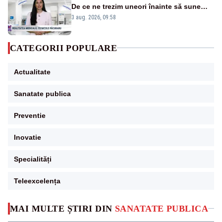
De ce ne trezim uneori înainte să sune
alarma?
3 aug. 2026, 09:58
CATEGORII POPULARE
Actualitate
Sanatate publica
Preventie
Inovatie
Specialități
Teleexcelența
MAI MULTE ȘTIRI DIN
SANATATE PUBLICA