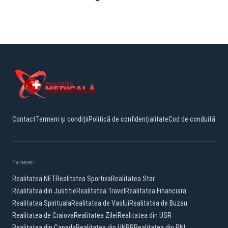
Contact
Termeni și condiții
Politică de confidențialitate
Cod de conduită
Parteneri:
Realitatea.NET
Realitatea Sportiva
Realitatea Star
Realitatea din Justitie
Realitatea Travel
Realitatea Financiara
Realitatea Spirituala
Realitatea de Vaslui
Realitatea de Buzau
Realitatea de Craiova
Realitatea Zilei
Realitatea din USR
Realitatea din Canada
Realitatea din UNPR
Realitatea din PNL