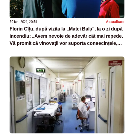
30 ian. 2021, 20:58
Actualitate
Florin Cîțu, după vizita la „Matei Balș”, la o zi după
incendiu: „Avem nevoie de adevăr cât mai repede.
Vă promit că vinovații vor suporta consecințele,
indiferent de funcția pe care o au”