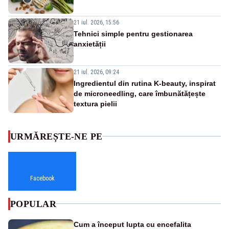
21 iul. 2026, 15:56
Tehnici simple pentru gestionarea
anxietății
21 iul. 2026, 09:24
Ingredientul din rutina K-beauty, inspirat
de microneedling, care îmbunătățește
textura pielii
URMĂREȘTE-NE PE
Facebook
POPULAR
Cum a început lupta cu encefalita