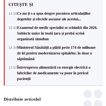
CITEȘTE ȘI
Ce nu ți s-a spus despre pocnirea articulațiilor
14:16
degetelor și efectele ascunse ale acestui...
Examenul de medic specialist se schimbă din 2026.
15:42
Subiecte unice în toată țara și probă scrisă
organizată simultan
Ministerul Sănătății a plătit peste 174 de milioane
14:34
de lei pentru modernizarea spitalelor, în doar o
săptămână
Întreruperea alimentării cu energie electrică a
12:52
fabricilor de medicamente va pune în pericol
pacienții
Distribuie articolul