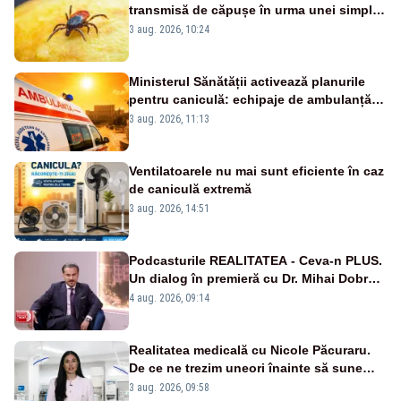
transmisă de căpușe în urma unei simple
vacanțe
3 aug. 2026, 10:24
Ministerul Sănătății activează planurile
pentru caniculă: echipaje de ambulanță
suplimentate, stocuri de medicamente
3 aug. 2026, 11:13
verificate și puncte de apă în spațiile
publice
Ventilatoarele nu mai sunt eficiente în caz
de caniculă extremă
3 aug. 2026, 14:51
Podcasturile REALITATEA - Ceva-n PLUS.
Un dialog în premieră cu Dr. Mihai Dobra –
VIDEO
4 aug. 2026, 09:14
Realitatea medicală cu Nicole Păcuraru.
De ce ne trezim uneori înainte să sune
alarma?
3 aug. 2026, 09:58