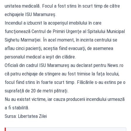
unitatea medicală. Focul a fost stins în scurt timp de către
echipajele ISU Maramureş.
Incendiul a izbucnit la acoperişul imobilului în care
funcţionează Centrul de Primiri Urgenţe al Spitalului Municipal
Sighetu Marmaţiei. În acel moment, în incinta centrului se
aflau cinci pacienţi, aceştia fiind evacuaţi, de asemenea
personalul medical a ieşit din clădire.
Oficiali din cadrul ISU Maramureş au declarat pentru News.ro
că patru echipaje de stingere au fost trimise la faţa locului,
focul fiind stins în foarte scurt timp. Flăcările s-au extins pe o
suprafaţă de 20 de metri pătraţi.
Nu au existat victime, iar cauza producerii incendiului urmează
a fi stabilită.
Sursa: Libertatea Zilei