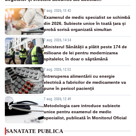
7 aug. 2026, 15:42
Examenul de medic specialist se schimbă
din 2026. Subiecte unice în toată țara și
probă scrisă organizată simultan
7 aug. 2026, 14:34
Ministerul Sănătății a plătit peste 174 de
milioane de lei pentru modernizarea
spitalelor, în doar o săptămână
7 aug. 2026, 12:52
Întreruperea alimentării cu energie
electrică a fabricilor de medicamente va
pune în pericol pacienții
7 aug. 2026, 12:49
Metodologia care introduce subiecte
unice pentru examenul de medic
specialist, publicată în Monitorul Oficial
SANATATE PUBLICA