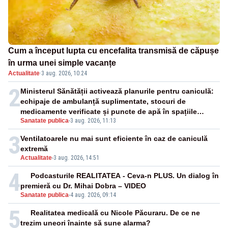
Cum a început lupta cu encefalita transmisă de căpușe
în urma unei simple vacanțe
Actualitate
·
3 aug. 2026, 10:24
2
Ministerul Sănătății activează planurile pentru caniculă:
echipaje de ambulanță suplimentate, stocuri de
medicamente verificate și puncte de apă în spațiile
Sanatate publica
-
3 aug. 2026, 11:13
publice
3
Ventilatoarele nu mai sunt eficiente în caz de caniculă
extremă
Actualitate
-
3 aug. 2026, 14:51
4
Podcasturile REALITATEA - Ceva-n PLUS. Un dialog în
premieră cu Dr. Mihai Dobra – VIDEO
Sanatate publica
-
4 aug. 2026, 09:14
5
Realitatea medicală cu Nicole Păcuraru. De ce ne
trezim uneori înainte să sune alarma?