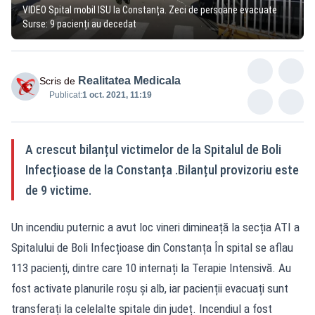
VIDEO Spital mobil ISU la Constanța. Zeci de persoane evacuate
Surse: 9 pacienți au decedat
Realitatea Medicala
Scris de
Publicat:
1 oct. 2021, 11:19
A crescut bilanțul victimelor de la Spitalul de Boli
Infecțioase de la Constanța .Bilanțul provizoriu este
de 9 victime.
Un incendiu puternic a avut loc vineri dimineață la secția ATI a
Spitalului de Boli Infecțioase din Constanța În spital se aflau
113 pacienți, dintre care 10 internați la Terapie Intensivă. Au
fost activate planurile roșu și alb, iar pacienții evacuați sunt
transferați la celelalte spitale din județ. Incendiul a fost