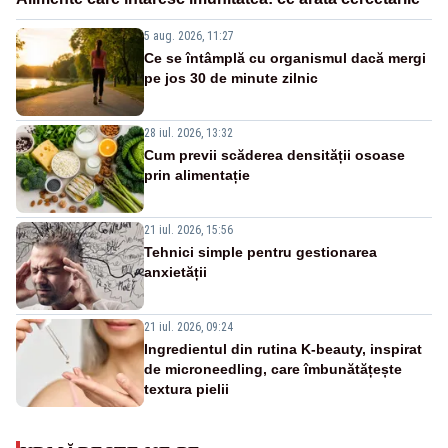
5 aug. 2026, 11:27
Ce se întâmplă cu organismul dacă mergi
pe jos 30 de minute zilnic
28 iul. 2026, 13:32
Cum previi scăderea densității osoase
prin alimentație
21 iul. 2026, 15:56
Tehnici simple pentru gestionarea
anxietății
21 iul. 2026, 09:24
Ingredientul din rutina K-beauty, inspirat
de microneedling, care îmbunătățește
textura pielii