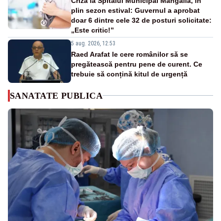
Criză la Spitalul Municipal Mangalia, în
plin sezon estival: Guvernul a aprobat
doar 6 dintre cele 32 de posturi solicitate:
„Este critic!”
5 aug. 2026, 12:53
Raed Arafat le cere românilor să se
pregătească pentru pene de curent. Ce
trebuie să conțină kitul de urgență
SANATATE PUBLICA