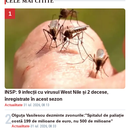
CELE MAI CITITE
1
INSP: 9 infecții cu virusul West Nile și 2 decese,
înregistrate în acest sezon
Actualitate
·
31 iul. 2026, 08:13
2
Olguța Vasilescu dezminte zvonurile:”Spitalul de paliație
costă 199 de milioane de euro, nu 500 de milioane”
Actualitate
-
31 iul. 2026, 08:33