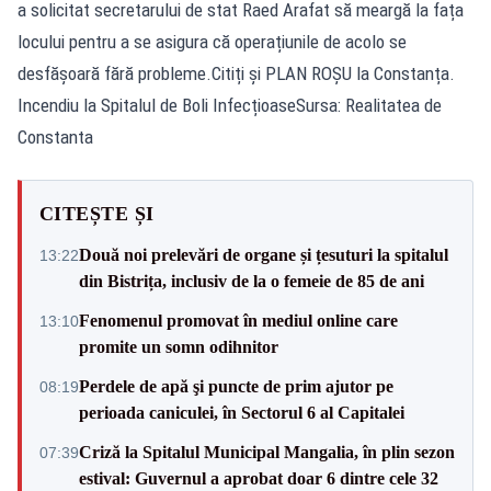
a solicitat secretarului de stat Raed Arafat să meargă la fața
locului pentru a se asigura că operațiunile de acolo se
desfășoară fără probleme.Citiți și PLAN ROȘU la Constanța.
Incendiu la Spitalul de Boli InfecțioaseSursa: Realitatea de
Constanta
CITEȘTE ȘI
Două noi prelevări de organe și țesuturi la spitalul
13:22
din Bistrița, inclusiv de la o femeie de 85 de ani
Fenomenul promovat în mediul online care
13:10
promite un somn odihnitor
Perdele de apă şi puncte de prim ajutor pe
08:19
perioada caniculei, în Sectorul 6 al Capitalei
Criză la Spitalul Municipal Mangalia, în plin sezon
07:39
estival: Guvernul a aprobat doar 6 dintre cele 32