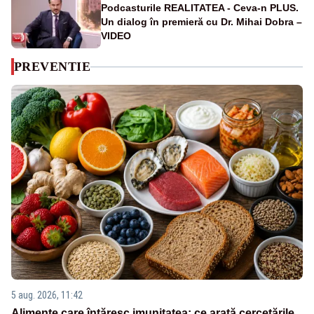
Podcasturile REALITATEA - Ceva-n PLUS.
Un dialog în premieră cu Dr. Mihai Dobra –
VIDEO
PREVENTIE
5 aug. 2026, 11:42
Alimente care întăresc imunitatea: ce arată cercetările