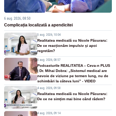
6 aug. 2026, 08:50
Complicația localizată a apendicitei
5 aug. 2026, 10:04
Realitatea medicală cu Nicole Păcuraru:
De ce reacționăm impulsiv și apoi
regretăm?
5 aug. 2026, 08:57
Podcasturile REALITATEA – Ceva-n PLUS
| Dr. Mihai Dobra: „Sistemul medical are
nevoie de viziune pe termen lung, nu de
schimbări la câteva luni” - VIDEO
4 aug. 2026, 09:58
Realitatea medicală cu Nicole Păcuraru:
De ce ne simțim mai bine când râdem?
4 aug. 2026, 09:14