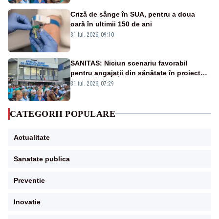
Criză de sânge în SUA, pentru a doua
oară în ultimii 150 de ani
31 iul. 2026, 09:10
SANITAS: Niciun scenariu favorabil
pentru angajații din sănătate în proiectul
Legii salarizării
31 iul. 2026, 07:29
CATEGORII POPULARE
Actualitate
Sanatate publica
Preventie
Inovatie