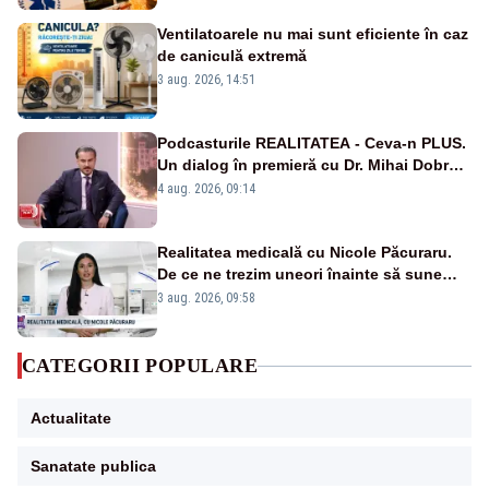
publice
Ventilatoarele nu mai sunt eficiente în caz
de caniculă extremă
3 aug. 2026, 14:51
Podcasturile REALITATEA - Ceva-n PLUS.
Un dialog în premieră cu Dr. Mihai Dobra –
VIDEO
4 aug. 2026, 09:14
Realitatea medicală cu Nicole Păcuraru.
De ce ne trezim uneori înainte să sune
alarma?
3 aug. 2026, 09:58
CATEGORII POPULARE
Actualitate
Sanatate publica