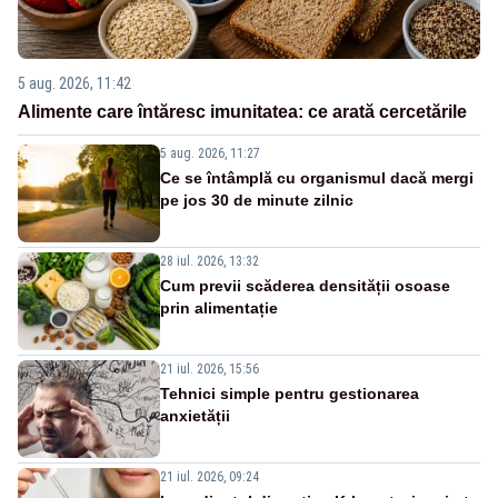
5 aug. 2026, 11:42
Alimente care întăresc imunitatea: ce arată cercetările
5 aug. 2026, 11:27
Ce se întâmplă cu organismul dacă mergi
pe jos 30 de minute zilnic
28 iul. 2026, 13:32
Cum previi scăderea densității osoase
prin alimentație
21 iul. 2026, 15:56
Tehnici simple pentru gestionarea
anxietății
21 iul. 2026, 09:24