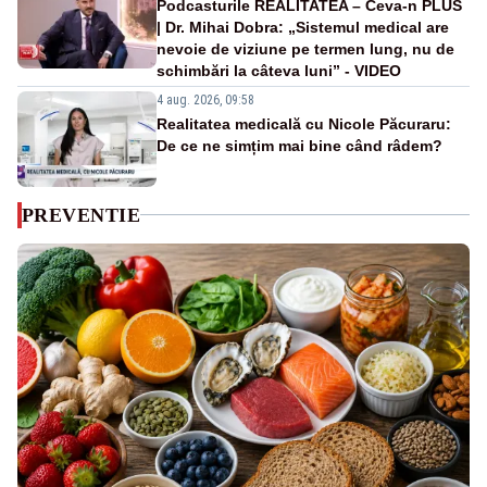
Podcasturile REALITATEA – Ceva-n PLUS
| Dr. Mihai Dobra: „Sistemul medical are
nevoie de viziune pe termen lung, nu de
schimbări la câteva luni” - VIDEO
4 aug. 2026, 09:58
Realitatea medicală cu Nicole Păcuraru:
De ce ne simțim mai bine când râdem?
PREVENTIE