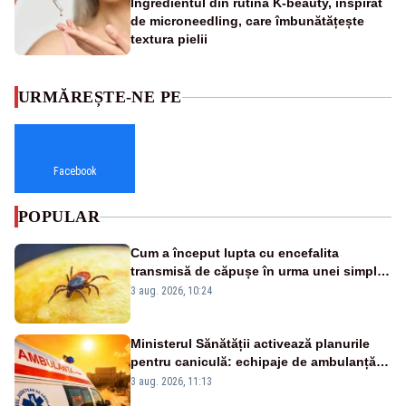
Ingredientul din rutina K-beauty, inspirat
de microneedling, care îmbunătățește
textura pielii
URMĂREȘTE-NE PE
Facebook
POPULAR
Cum a început lupta cu encefalita
transmisă de căpușe în urma unei simple
vacanțe
3 aug. 2026, 10:24
Ministerul Sănătății activează planurile
pentru caniculă: echipaje de ambulanță
suplimentate, stocuri de medicamente
3 aug. 2026, 11:13
verificate și puncte de apă în spațiile