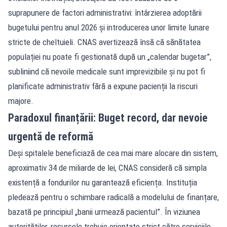
suprapunere de factori administrativi: întârzierea adoptării
bugetului pentru anul 2026 și introducerea unor limite lunare
stricte de cheltuieli. CNAS avertizează însă că sănătatea
populației nu poate fi gestionată după un „calendar bugetar”,
subliniind că nevoile medicale sunt imprevizibile și nu pot fi
planificate administrativ fără a expune pacienții la riscuri
majore.
Paradoxul finanțării: Buget record, dar nevoie
urgentă de reformă
Deși spitalele beneficiază de cea mai mare alocare din sistem,
aproximativ 34 de miliarde de lei, CNAS consideră că simpla
existență a fondurilor nu garantează eficiența. Instituția
pledează pentru o schimbare radicală a modelului de finanțare,
bazată pe principiul „banii urmează pacientul”. În viziunea
autorităților, resursele trebuie orientate strict către serviciile