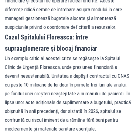
financiare și costuri de operare radical diferite. Aceste
diferențe ridică semne de întrebare asupra modului în care
managerii gestionează bugetele alocate și alimentează
suspiciunile privind o coordonare deficitară a resurselor.
Cazul Spitalului Floreasca: Între
supraaglomerare și blocaj financiar
Un exemplu critic al acestei crize se regăsește la Spitalul
Clinic de Urgență Floreasca, unde presiunea financiară a
devenit nesustenabilă. Unitatea a depășit contractul cu CNAS
cu peste 10 milioane de lei doar în primele trei luni ale anului,
pe fondul unei creșteri neașteptate a numărului de pacienți. În
lipsa unor acte adiționale de suplimentare a bugetului, practică
obișnuită în anii precedenți, dar sistată în 2026, spitalul se
confruntă cu riscul iminent de a rămâne fără bani pentru
medicamente și materiale sanitare esențiale.