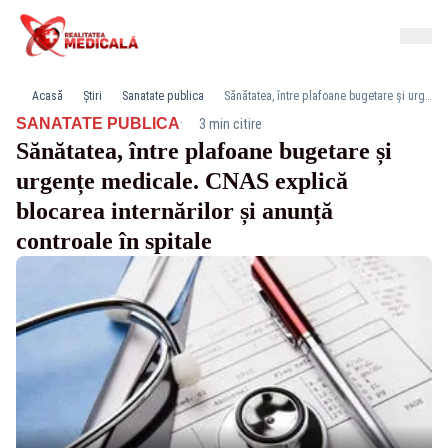
Acasă
Știri
Sanatate publica
Sănătatea, între plafoane bugetare și urgențe medicale. CNAS explică blocarea internărilor și anunță controale în spitale
·
SANATATE PUBLICA
3 min citire
Sănătatea, între plafoane bugetare și
urgențe medicale. CNAS explică
blocarea internărilor și anunță
controale în spitale