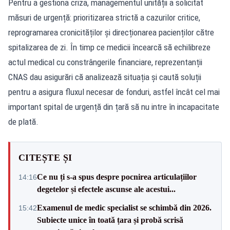
Pentru a gestiona criza, managementul unității a solicitat
măsuri de urgență: prioritizarea strictă a cazurilor critice,
reprogramarea cronicităților și direcționarea pacienților către
spitalizarea de zi. În timp ce medicii încearcă să echilibreze
actul medical cu constrângerile financiare, reprezentanții
CNAS dau asigurări că analizează situația și caută soluții
pentru a asigura fluxul necesar de fonduri, astfel încât cel mai
important spital de urgență din țară să nu intre în incapacitate
de plată.
CITEȘTE ȘI
Ce nu ți s-a spus despre pocnirea articulațiilor
14:16
degetelor și efectele ascunse ale acestui...
Examenul de medic specialist se schimbă din 2026.
15:42
Subiecte unice în toată țara și probă scrisă