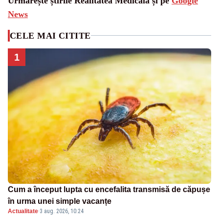
Urmărește știrile Realitatea Medicala și pe
Google
News
CELE MAI CITITE
1
Cum a început lupta cu encefalita transmisă de căpușe
în urma unei simple vacanțe
Actualitate
·
3 aug. 2026, 10:24