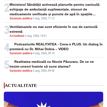
2
Ministerul Sănătății activează planurile pentru caniculă:
echipaje de ambulanță suplimentate, stocuri de
medicamente verificate și puncte de apă în spațiile
Sanatate publica
-
3 aug. 2026, 11:13
publice
3
Ventilatoarele nu mai sunt eficiente în caz de caniculă
extremă
Actualitate
-
3 aug. 2026, 14:51
4
Podcasturile REALITATEA - Ceva-n PLUS. Un dialog în
premieră cu Dr. Mihai Dobra – VIDEO
Sanatate publica
-
4 aug. 2026, 09:14
5
Realitatea medicală cu Nicole Păcuraru. De ce ne
trezim uneori înainte să sune alarma?
Sanatate publica
-
3 aug. 2026, 09:58
ACTUALITATE