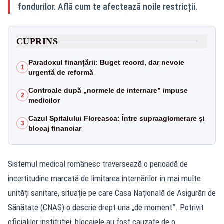
fondurilor. Află cum te afectează noile restricții.
CUPRINS
Paradoxul finanțării: Buget record, dar nevoie
1
urgentă de reformă
Controale după „normele de internare” impuse
2
medicilor
Cazul Spitalului Floreasca: Între supraaglomerare și
3
blocaj financiar
Sistemul medical românesc traversează o perioadă de
incertitudine marcată de limitarea internărilor în mai multe
unități sanitare, situație pe care Casa Națională de Asigurări de
Sănătate (CNAS) o descrie drept una „de moment”. Potrivit
oficialilor instituției, blocajele au fost cauzate de o