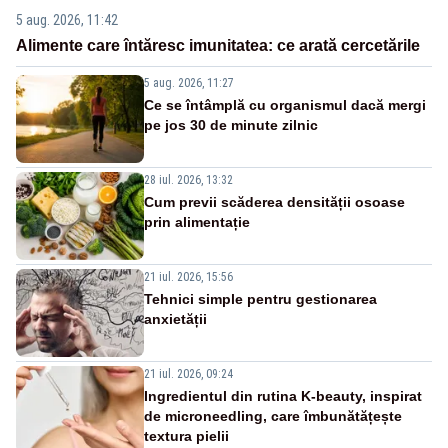
5 aug. 2026, 11:42
Alimente care întăresc imunitatea: ce arată cercetările
5 aug. 2026, 11:27
Ce se întâmplă cu organismul dacă mergi
pe jos 30 de minute zilnic
28 iul. 2026, 13:32
Cum previi scăderea densității osoase
prin alimentație
21 iul. 2026, 15:56
Tehnici simple pentru gestionarea
anxietății
21 iul. 2026, 09:24
Ingredientul din rutina K-beauty, inspirat
de microneedling, care îmbunătățește
textura pielii