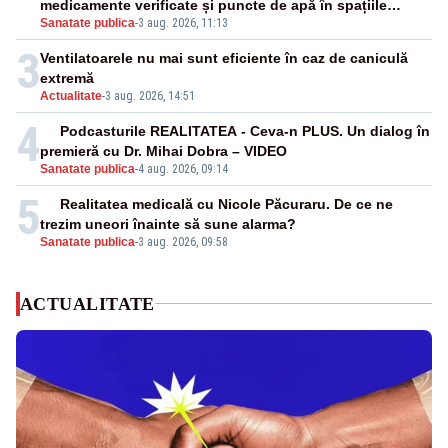
medicamente verificate și puncte de apă în spațiile
Sanatate publica
-
3 aug. 2026, 11:13
publice
3
Ventilatoarele nu mai sunt eficiente în caz de caniculă
extremă
Actualitate
-
3 aug. 2026, 14:51
4
Podcasturile REALITATEA - Ceva-n PLUS. Un dialog în
premieră cu Dr. Mihai Dobra – VIDEO
Sanatate publica
-
4 aug. 2026, 09:14
5
Realitatea medicală cu Nicole Păcuraru. De ce ne
trezim uneori înainte să sune alarma?
Sanatate publica
-
3 aug. 2026, 09:58
ACTUALITATE