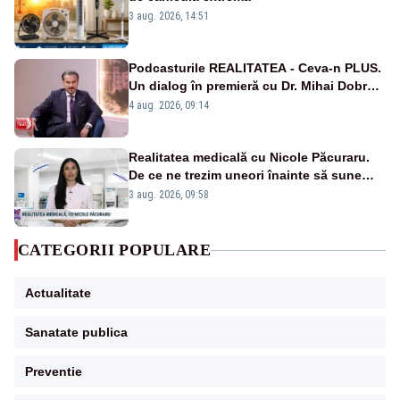
3 aug. 2026, 14:51
Podcasturile REALITATEA - Ceva-n PLUS.
Un dialog în premieră cu Dr. Mihai Dobra –
VIDEO
4 aug. 2026, 09:14
Realitatea medicală cu Nicole Păcuraru.
De ce ne trezim uneori înainte să sune
alarma?
3 aug. 2026, 09:58
CATEGORII POPULARE
Actualitate
Sanatate publica
Preventie