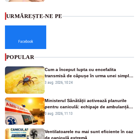
URMĂREȘTE-NE PE
Facebook
POPULAR
Cum a început lupta cu encefalita
transmisă de căpușe în urma unei simple
vacanțe
3 aug. 2026, 10:24
Ministerul Sănătății activează planurile
pentru caniculă: echipaje de ambulanță
suplimentate, stocuri de medicamente
3 aug. 2026, 11:13
verificate și puncte de apă în spațiile
publice
Ventilatoarele nu mai sunt eficiente în caz
de caniculă extremă