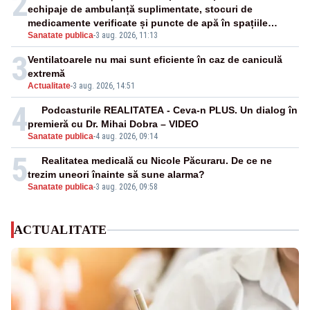
2
echipaje de ambulanță suplimentate, stocuri de
medicamente verificate și puncte de apă în spațiile
Sanatate publica
-
3 aug. 2026, 11:13
publice
3
Ventilatoarele nu mai sunt eficiente în caz de caniculă
extremă
Actualitate
-
3 aug. 2026, 14:51
4
Podcasturile REALITATEA - Ceva-n PLUS. Un dialog în
premieră cu Dr. Mihai Dobra – VIDEO
Sanatate publica
-
4 aug. 2026, 09:14
5
Realitatea medicală cu Nicole Păcuraru. De ce ne
trezim uneori înainte să sune alarma?
Sanatate publica
-
3 aug. 2026, 09:58
ACTUALITATE