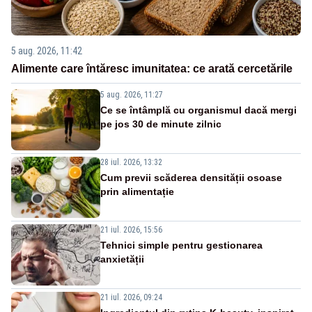
5 aug. 2026, 11:42
Alimente care întăresc imunitatea: ce arată cercetările
5 aug. 2026, 11:27
Ce se întâmplă cu organismul dacă mergi
pe jos 30 de minute zilnic
28 iul. 2026, 13:32
Cum previi scăderea densității osoase
prin alimentație
21 iul. 2026, 15:56
Tehnici simple pentru gestionarea
anxietății
21 iul. 2026, 09:24