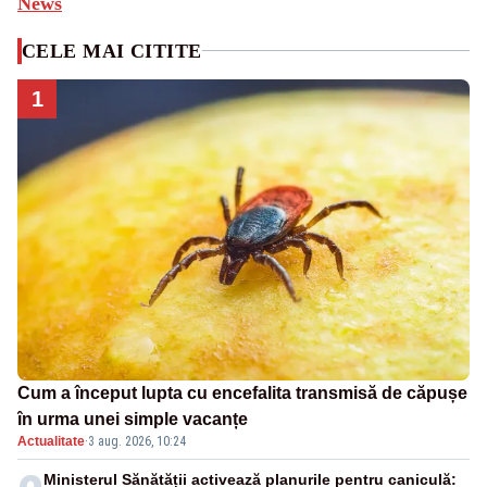
News
CELE MAI CITITE
1
Cum a început lupta cu encefalita transmisă de căpușe
în urma unei simple vacanțe
Actualitate
·
3 aug. 2026, 10:24
Ministerul Sănătății activează planurile pentru caniculă: