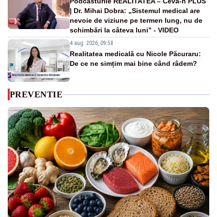
Podcasturile REALITATEA – Ceva-n PLUS
| Dr. Mihai Dobra: „Sistemul medical are
nevoie de viziune pe termen lung, nu de
schimbări la câteva luni” - VIDEO
4 aug. 2026, 09:58
Realitatea medicală cu Nicole Păcuraru:
De ce ne simțim mai bine când râdem?
PREVENTIE