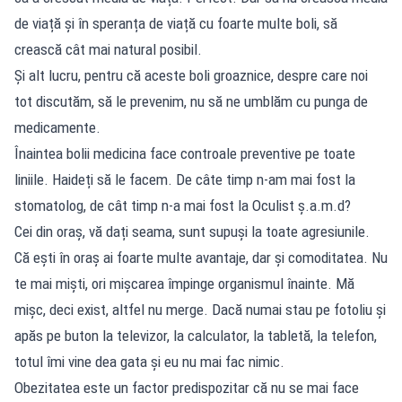
de viață și în speranța de viață cu foarte multe boli, să
crească cât mai natural posibil.
Şi alt lucru, pentru că aceste boli groaznice, despre care noi
tot discutăm, să le prevenim, nu să ne umblăm cu punga de
medicamente.
Înaintea bolii medicina face controale preventive pe toate
liniile. Haideți să le facem. De câte timp n-am mai fost la
stomatolog, de cât timp n-a mai fost la Oculist ș.a.m.d?
Cei din oraș, vă dați seama, sunt supuși la toate agresiunile.
Că eşti în oraș ai foarte multe avantaje, dar și comoditatea. Nu
te mai miști, ori mișcarea împinge organismul înainte. Mă
mișc, deci exist, altfel nu merge. Dacă numai stau pe fotoliu și
apăs pe buton la televizor, la calculator, la tabletă, la telefon,
totul îmi vine dea gata și eu nu mai fac nimic.
Obezitatea este un factor predispozitar că nu se mai face