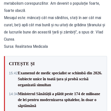
metabolism corespunzător. Am devenit o populație foarte,
foarte obeză.
Mesajul este: mâncați cât mai sănătos, stați în aer cât mai
curat, beţi apă cât mai bună și nu uitați de grădina țăranului și
de lucrurile bune din această țară și zâmbiți", a spus dr. Vlad
Ciurea.
Sursa: Realitatea Medicala
CITEȘTE ȘI
Examenul de medic specialist se schimbă din 2026.
15:42
Subiecte unice în toată țara și probă scrisă
organizată simultan
Ministerul Sănătății a plătit peste 174 de milioane
14:34
de lei pentru modernizarea spitalelor, în doar o
săptămână