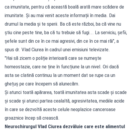
ca imunitate, pentru că această boală arată mare scădere de
imunitate. Și au mai venit aceste informații în media. Dai
drumul la media și te sperii. Ba că este război, ba că vine nu
știu cine peste tine, ba că tu trebuie să fugi... La serviciu, șefii,
șefele sunt din ce în ce mai agresivi, din ce în ce mai răi", a
spus dr. Vlad Ciurea în cadrul unei emisiuni televizate.
"Hai să zicem o poliție interioară care se numește
homeostazie, care ne ține în funcțiune la un nivel. Ori dacă
asta se clatină continuu la un moment dat se rupe ca un
ghețuș pe care începem să alunecăm.
Și atunci toată apărarea, toată imunitatea asta scade și scade
și scade și atunci partea cealaltă, agresivitatea, mediile acide
în care se dezvoltă aceste celule neoplazice canceroase
groaznice încep să crească.
Neurochirurgul Vlad Ciurea dezvăluie care este alimentul