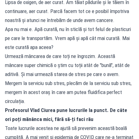
Lipsa de oxigen, de aer curat. Am tăiat pădurile și le tăiem în
continuare, aer curat. Parcă facem tot ce e posibil împotriva
noastră și atunci ne întrebăm de unde avem cancere.
Apa nu mai e. Apă curată, nu în sticlă și tot felul de plasticuri
pe care le transportăm. Vrem apă și apă cât mai curată. Mai
este curată apa aceea?
Urmează mâncarea de care toți ne îngrozim. Această
mâncare super chimică o știm cu toții atât de "bună", atât de
aditivă. Și mai urmează starea de stres pe care o avem.
Mergem la serviciu sub stres, plecăm de la serviciu sub stres,
mergem în acest oraș în care am putea fluidifica perfect
circulația.
Profesorul Vlad Ciurea pune lucrurile la punct. De câte
ori poți mănânca mici, fără să-ți faci rău
Toate lucrurile acestea ne ajută să prevenim această boală
cumplită. A mai venit și epidemia de COVID care ne-a terminat