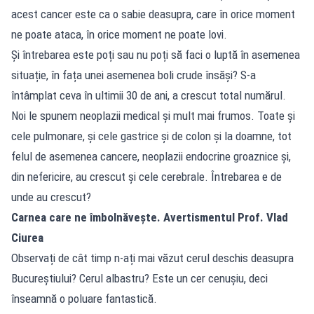
acest cancer este ca o sabie deasupra, care în orice moment
ne poate ataca, în orice moment ne poate lovi.
Și întrebarea este poți sau nu poți să faci o luptă în asemenea
situație, în fața unei asemenea boli crude însăși? S-a
întâmplat ceva în ultimii 30 de ani, a crescut total numărul.
Noi le spunem neoplazii medical și mult mai frumos. Toate și
cele pulmonare, și cele gastrice și de colon şi la doamne, tot
felul de asemenea cancere, neoplazii endocrine groaznice și,
din nefericire, au crescut și cele cerebrale. Întrebarea e de
unde au crescut?
Carnea care ne îmbolnăvește. Avertismentul Prof. Vlad
Ciurea
Observați de cât timp n-ați mai văzut cerul deschis deasupra
Bucureștiului? Cerul albastru? Este un cer cenușiu, deci
înseamnă o poluare fantastică.