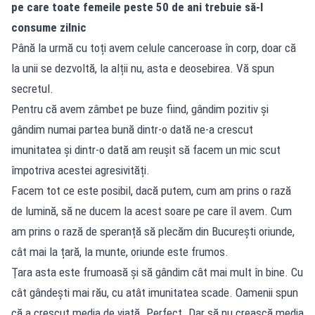
pe care toate femeile peste 50 de ani trebuie să-l
consume zilnic
Până la urmă cu toți avem celule canceroase în corp, doar că
la unii se dezvoltă, la alții nu, asta e deosebirea. Vă spun
secretul.
Pentru că avem zâmbet pe buze fiind, gândim pozitiv și
gândim numai partea bună dintr-o dată ne-a crescut
imunitatea și dintr-o dată am reușit să facem un mic scut
împotriva acestei agresivități.
Facem tot ce este posibil, dacă putem, cum am prins o rază
de lumină, să ne ducem la acest soare pe care îl avem. Cum
am prins o rază de speranță să plecăm din București oriunde,
cât mai la țară, la munte, oriunde este frumos.
Ţara asta este frumoasă și să gândim cât mai mult în bine. Cu
cât gândești mai rău, cu atât imunitatea scade. Oamenii spun
că a crescut media de viață. Perfect. Dar să nu crească media