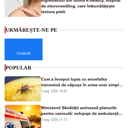
Ingredientul din rutina K-beauty, inspirat
de microneedling, care îmbunătățește
textura pielii
URMĂREȘTE-NE PE
Facebook
POPULAR
Cum a început lupta cu encefalita
transmisă de căpușe în urma unei simple
vacanțe
3 aug. 2026, 10:24
Ministerul Sănătății activează planurile
pentru caniculă: echipaje de ambulanță
suplimentate, stocuri de medicamente
3 aug. 2026, 11:13
verificate și puncte de apă în spațiile