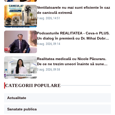
publice
Ventilatoarele nu mai sunt eficiente în caz
de caniculă extremă
3 aug. 2026, 14:51
Podcasturile REALITATEA - Ceva-n PLUS.
Un dialog în premieră cu Dr. Mihai Dobra –
VIDEO
4 aug. 2026, 09:14
Realitatea medicală cu Nicole Păcuraru.
De ce ne trezim uneori înainte să sune
alarma?
3 aug. 2026, 09:58
CATEGORII POPULARE
Actualitate
Sanatate publica