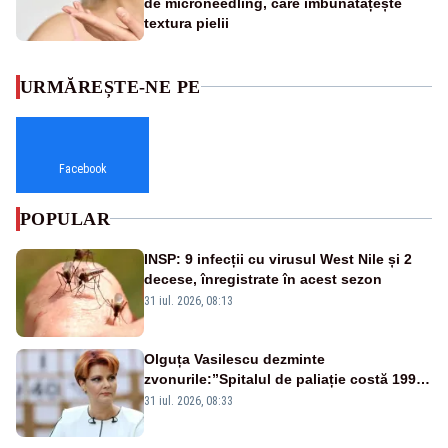
de microneedling, care îmbunătățește
textura pielii
URMĂREȘTE-NE PE
Facebook
POPULAR
INSP: 9 infecții cu virusul West Nile și 2
decese, înregistrate în acest sezon
31 iul. 2026, 08:13
Olguța Vasilescu dezminte
zvonurile:”Spitalul de paliație costă 199
de milioane de euro, nu 500 de milioane”
31 iul. 2026, 08:33