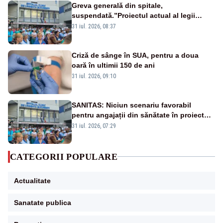
Greva generală din spitale,
suspendată.”Proiectul actual al legii
salarizării nu mai există pentru noi”
31 iul. 2026, 08:37
Criză de sânge în SUA, pentru a doua
oară în ultimii 150 de ani
31 iul. 2026, 09:10
SANITAS: Niciun scenariu favorabil
pentru angajații din sănătate în proiectul
Legii salarizării
31 iul. 2026, 07:29
CATEGORII POPULARE
Actualitate
Sanatate publica