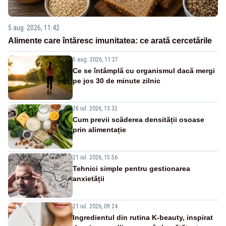
5 aug. 2026, 11:42
Alimente care întăresc imunitatea: ce arată cercetările
5 aug. 2026, 11:27
Ce se întâmplă cu organismul dacă mergi
pe jos 30 de minute zilnic
28 iul. 2026, 13:32
Cum previi scăderea densității osoase
prin alimentație
21 iul. 2026, 15:56
Tehnici simple pentru gestionarea
anxietății
21 iul. 2026, 09:24
Ingredientul din rutina K-beauty, inspirat