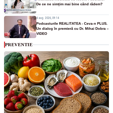
De ce ne simțim mai bine când râdem?
4 aug. 2026, 09:14
Podcasturile REALITATEA - Ceva-n PLUS.
Un dialog în premieră cu Dr. Mihai Dobra –
VIDEO
PREVENTIE