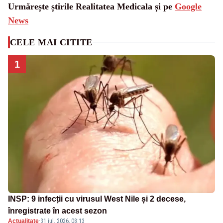
Urmărește știrile Realitatea Medicala și pe
Google
News
CELE MAI CITITE
1
INSP: 9 infecții cu virusul West Nile și 2 decese,
înregistrate în acest sezon
Actualitate
·
31 iul. 2026, 08:13