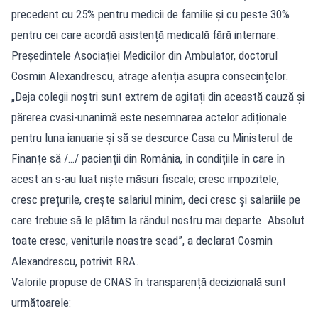
precedent cu 25% pentru medicii de familie și cu peste 30%
pentru cei care acordă asistență medicală fără internare.
Președintele Asociației Medicilor din Ambulator, doctorul
Cosmin Alexandrescu, atrage atenția asupra consecințelor.
„Deja colegii noștri sunt extrem de agitați din această cauză și
părerea cvasi-unanimă este nesemnarea actelor adiționale
pentru luna ianuarie și să se descurce Casa cu Ministerul de
Finanțe să /…/ pacienții din România, în condițiile în care în
acest an s-au luat niște măsuri fiscale; cresc impozitele,
cresc prețurile, crește salariul minim, deci cresc și salariile pe
care trebuie să le plătim la rândul nostru mai departe. Absolut
toate cresc, veniturile noastre scad”, a declarat Cosmin
Alexandrescu, potrivit RRA.
Valorile propuse de CNAS în transparență decizională sunt
următoarele: