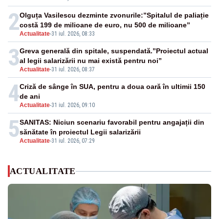
2
Olguța Vasilescu dezminte zvonurile:”Spitalul de paliație
costă 199 de milioane de euro, nu 500 de milioane”
Actualitate
-
31 iul. 2026, 08:33
3
Greva generală din spitale, suspendată.”Proiectul actual
al legii salarizării nu mai există pentru noi”
Actualitate
-
31 iul. 2026, 08:37
4
Criză de sânge în SUA, pentru a doua oară în ultimii 150
de ani
Actualitate
-
31 iul. 2026, 09:10
5
SANITAS: Niciun scenariu favorabil pentru angajații din
sănătate în proiectul Legii salarizării
Actualitate
-
31 iul. 2026, 07:29
ACTUALITATE