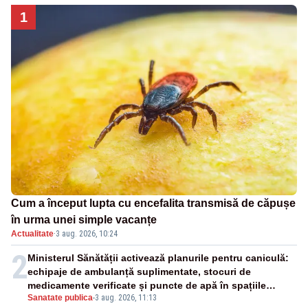
1
Cum a început lupta cu encefalita transmisă de căpușe
în urma unei simple vacanțe
Actualitate
·
3 aug. 2026, 10:24
2
Ministerul Sănătății activează planurile pentru caniculă:
echipaje de ambulanță suplimentate, stocuri de
medicamente verificate și puncte de apă în spațiile
Sanatate publica
-
3 aug. 2026, 11:13
publice