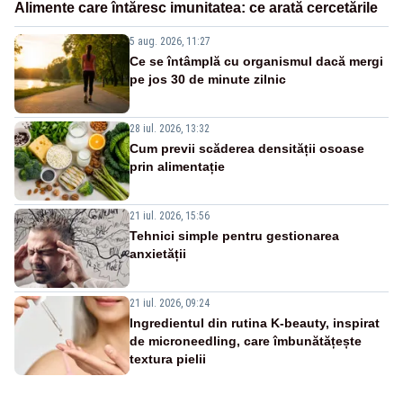
Alimente care întăresc imunitatea: ce arată cercetările
5 aug. 2026, 11:27
Ce se întâmplă cu organismul dacă mergi
pe jos 30 de minute zilnic
28 iul. 2026, 13:32
Cum previi scăderea densității osoase
prin alimentație
21 iul. 2026, 15:56
Tehnici simple pentru gestionarea
anxietății
21 iul. 2026, 09:24
Ingredientul din rutina K-beauty, inspirat
de microneedling, care îmbunătățește
textura pielii