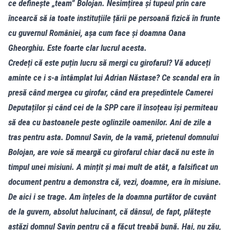
ce definește „team” Bolojan. Nesimțirea și tupeul prin care
încearcă să ia toate instituțiile țării pe persoană fizică în frunte
cu guvernul României, așa cum face și doamna Oana
Gheorghiu. Este foarte clar lucrul acesta.
Credeți că este puțin lucru să mergi cu girofarul? Vă aduceți
aminte ce i s-a întâmplat lui Adrian Năstase? Ce scandal era în
presă când mergea cu girofar, când era președintele Camerei
Deputaților și când cei de la SPP care îl însoțeau își permiteau
să dea cu bastoanele peste oglinzile oamenilor. Ani de zile a
tras pentru asta. Domnul Savin, de la vamă, prietenul domnului
Bolojan, are voie să meargă cu girofarul chiar dacă nu este în
timpul unei misiuni. A mințit și mai mult de atât, a falsificat un
document pentru a demonstra că, vezi, doamne, era în misiune.
De aici i se trage. Am înțeles de la doamna purtător de cuvânt
de la guvern, absolut halucinant, că dânsul, de fapt, plătește
astăzi domnul Savin pentru că a făcut treabă bună. Hai, nu zău,