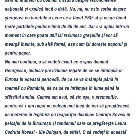
națională și explică încă o dată. Nu, nu, nu este vorba despre
ștergerea cu buretele a ceea ce a făcut PSD-ul și ce au făcut
toate partidele politice timp de 36 de ani. Dar s-a ajuns într-un
moment în care poate unii își recunosc greșelile și vor să
meargă înainte, sub altă formă, așa cum își dorește poporul și
pentru popor.
Nu mai continui, o să vedeți exact ce a spus domnul
Georgescu, inclusiv previziunile legate de ce se întâmplă în
Europa în această perioadă, de ce se va întâmpla până în
toamnă cu România, de ce se va întâmpla în lume până la
sfârșitul anului. Cumva am avut, să zic așa, o premoniție,
pentru că i-am rugat pe colegii mei încă de ieri să pregătească
un material în legătură cu reapariția doamnei Codruța Kovesi în
peisajul de la București și tandemul care se pregătește Laura
Codruța Kovesi - Ilie Bolojan, de altfel. O să vedeți în această