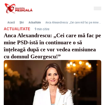
Acasă
Știri
Actualitate
Anca Alexandrescu: „Cei care mă fac pe mine PSD-istă în continuare o să înțeleagă după ce vor vedea emisiunea cu domnul Georgescu!”
·
ACTUALITATE
9 min citire
Anca Alexandrescu: „Cei care mă fac pe
mine PSD-istă în continuare o să
înțeleagă după ce vor vedea emisiunea
cu domnul Georgescu!”