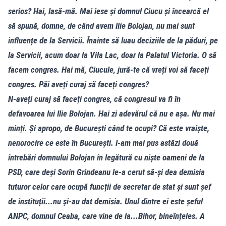
serios? Hai, lasă-mă. Mai iese și domnul Ciucu și încearcă el
să spună, domne, de când avem Ilie Bolojan, nu mai sunt
influențe de la Servicii. Înainte să luau deciziile de la păduri, pe
la Servicii, acum doar la Vila Lac, doar la Palatul Victoria. O să
facem congres. Hai mă, Ciucule, jură-te că vreți voi să faceți
congres. Păi aveți curaj să faceți congres?
N-aveți curaj să faceți congres, că congresul va fi în
defavoarea lui Ilie Bolojan. Hai zi adevărul că nu e așa. Nu mai
minți. Și apropo, de București când te ocupi? Că este vraiște,
nenorocire ce este în București. I-am mai pus astăzi două
întrebări domnului Bolojan în legătură cu niște oameni de la
PSD, care deși Sorin Grindeanu le-a cerut să-și dea demisia
tuturor celor care ocupă funcții de secretar de stat și sunt șef
de instituții...nu și-au dat demisia. Unul dintre ei este șeful
ANPC, domnul Ceaba, care vine de la...Bihor, bineînțeles. A