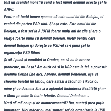
fost un scandal monstru când a fost numit domnul acesta șef la
ANPC.
Pentru că toată lumea spunea că este omul lui Ilie Bolojan, el
venind din partea PSD-ului. Și așa este. Este omul lui Ilie
Bolojan, a fost șef la AJOFM foarte mulți ani de zile și are o
relație foarte bună cu domnul Bolojan, motiv pentru care
domnul Bolojan își dorește ca PSD-ul să-l pună șef la
organizația PSD Bihor!
Și să-l pună și candidat la Oradea, ca să nu le creeze
probleme, nu-i așa? Am auzit că și la USR este la fel, a povestit
doamna Corina Ene aici. Apropo, domnul Dehelean, așa vă
cheamă băiatul lui tăticu, care astăzi a făcut un TikTok cu
mine și cu doamna Ene și a aplaudat închiderea Realității și m-
a făcut pe mine în toate felurile. Domnul Dehelean...
Vreți să mă ocup și de dumneavoastră? Dar, sunteți prea puțin
important. Nici măcar nu mai sunteți șef de organizație la USR