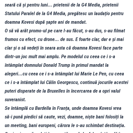
seară că și pentru luni... prietenii de la G4 Media, prietenii
Statului Paralel de la G4 Media, pregătesc un laudațio pentru
doamna Kovesi după șapte ani de mandat.
O să vă arăt promo-ul pe care l-au făcut, s-au dus, s-au filmat
frumos cu efect, cu drone... de sus. E foarte clar, dar e și mai
clar și o să vedeți în seara asta că doamna Kovesi face parte
dintr-un joc mult mai amplu. Pe modelul cu ceea ce i s-a
întâmplat domnului Donald Trump în primul mandat la
alegeri...cu ceea ce i s-a întâmplat lui Marie Le Pen, cu ceea
ce i s-a întâmplat lui Călin Georgescu, continuă jocurile acestei
puteri disperate de la Bruxelles în încercarea de a opri valul
suveranist.
Se întâmplă cu Bardella în Franța, unde doamna Kovesi vrea
să-i pună piedici să caute, vezi, doamne, niște bani folosiți la
un meeting, bani europeni, cărora le s-au schimbat destinația.