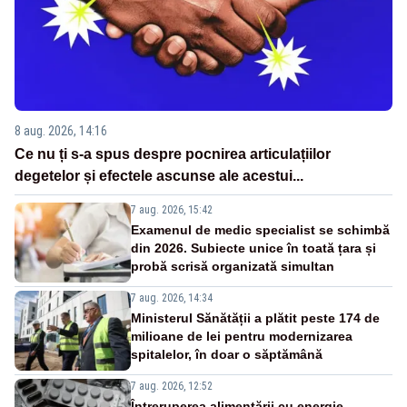
8 aug. 2026, 14:16
Ce nu ți s-a spus despre pocnirea articulațiilor
degetelor și efectele ascunse ale acestui...
7 aug. 2026, 15:42
Examenul de medic specialist se schimbă
din 2026. Subiecte unice în toată țara și
probă scrisă organizată simultan
7 aug. 2026, 14:34
Ministerul Sănătății a plătit peste 174 de
milioane de lei pentru modernizarea
spitalelor, în doar o săptămână
7 aug. 2026, 12:52
Întreruperea alimentării cu energie