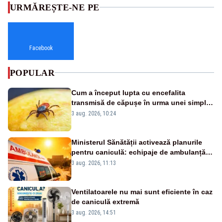
URMĂREȘTE-NE PE
Facebook
POPULAR
Cum a început lupta cu encefalita
transmisă de căpușe în urma unei simple
vacanțe
3 aug. 2026, 10:24
Ministerul Sănătății activează planurile
pentru caniculă: echipaje de ambulanță
suplimentate, stocuri de medicamente
3 aug. 2026, 11:13
verificate și puncte de apă în spațiile
publice
Ventilatoarele nu mai sunt eficiente în caz
de caniculă extremă
3 aug. 2026, 14:51