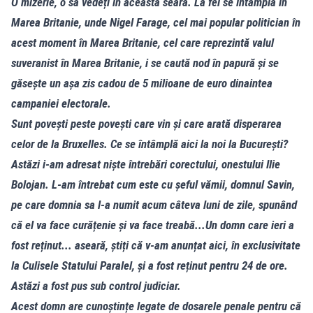
O mizerie, o să vedeți în această seară. La fel se întâmplă în
Marea Britanie, unde Nigel Farage, cel mai popular politician în
acest moment în Marea Britanie, cel care reprezintă valul
suveranist în Marea Britanie, i se caută nod în papură și se
găsește un așa zis cadou de 5 milioane de euro dinaintea
campaniei electorale.
Sunt povești peste povești care vin și care arată disperarea
celor de la Bruxelles. Ce se întâmplă aici la noi la București?
Astăzi i-am adresat niște întrebări corectului, onestului Ilie
Bolojan. L-am întrebat cum este cu șeful vămii, domnul Savin,
pe care domnia sa l-a numit acum câteva luni de zile, spunând
că el va face curățenie și va face treabă...Un domn care ieri a
fost reținut... aseară, știți că v-am anunțat aici, în exclusivitate
la Culisele Statului Paralel, și a fost reținut pentru 24 de ore.
Astăzi a fost pus sub control judiciar.
Acest domn are cunoștințe legate de dosarele penale pentru că