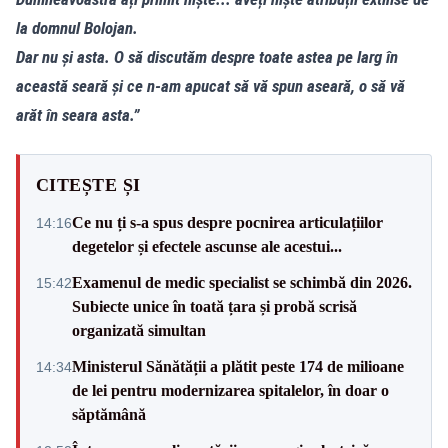
la domnul Bolojan.
Dar nu și asta. O să discutăm despre toate astea pe larg în
această seară și ce n-am apucat să vă spun aseară, o să vă
arăt în seara asta.”
CITEȘTE ȘI
Ce nu ți s-a spus despre pocnirea articulațiilor
14:16
degetelor și efectele ascunse ale acestui...
Examenul de medic specialist se schimbă din 2026.
15:42
Subiecte unice în toată țara și probă scrisă
organizată simultan
Ministerul Sănătății a plătit peste 174 de milioane
14:34
de lei pentru modernizarea spitalelor, în doar o
săptămână