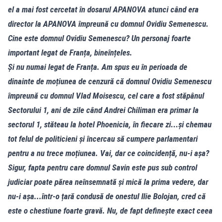
el a mai fost cercetat în dosarul APANOVA atunci când era
director la APANOVA împreună cu domnul Ovidiu Semenescu.
Cine este domnul Ovidiu Semenescu? Un personaj foarte
important legat de Franța, bineînțeles.
Și nu numai legat de Franța. Am spus eu în perioada de
dinainte de moțiunea de cenzură că domnul Ovidiu Semenescu
împreună cu domnul Vlad Moisescu, cel care a fost stăpânul
Sectorului 1, ani de zile când Andrei Chiliman era primar la
sectorul 1, stăteau la hotel Phoenicia, în fiecare zi...și chemau
tot felul de politicieni și încercau să cumpere parlamentari
pentru a nu trece moțiunea. Vai, dar ce coincidență, nu-i așa?
Sigur, fapta pentru care domnul Savin este pus sub control
judiciar poate părea neînsemnată și mică la prima vedere, dar
nu-i așa...într-o țară condusă de onestul Ilie Bolojan, cred că
este o chestiune foarte gravă. Nu, de fapt definește exact ceea