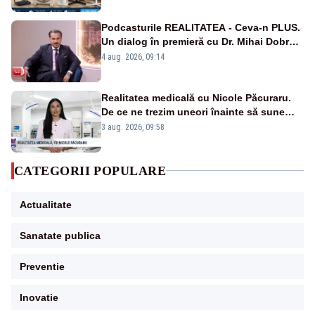
Podcasturile REALITATEA - Ceva-n PLUS.
Un dialog în premieră cu Dr. Mihai Dobra –
VIDEO
4 aug. 2026, 09:14
Realitatea medicală cu Nicole Păcuraru.
De ce ne trezim uneori înainte să sune
alarma?
3 aug. 2026, 09:58
CATEGORII POPULARE
Actualitate
Sanatate publica
Preventie
Inovatie