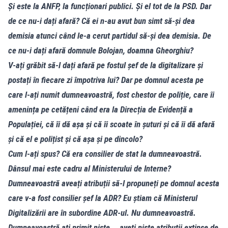
Și este la ANFP, la funcționari publici. Și el tot de la PSD. Dar
de ce nu-i dați afară? Că ei n-au avut bun simt să-și dea
demisia atunci când le-a cerut partidul să-și dea demisia. De
ce nu-i dați afară domnule Bolojan, doamna Gheorghiu?
V-ați grăbit să-l dați afară pe fostul șef de la digitalizare și
postați în fiecare zi împotriva lui? Dar pe domnul acesta pe
care l-ați numit dumneavoastră, fost chestor de poliție, care îi
amenința pe cetățeni când era la Direcția de Evidență a
Populației, că îi dă așa și că îi scoate în șuturi și că îi dă afară
și că el e polițist și că așa și pe dincolo?
Cum l-ați spus? Că era consilier de stat la dumneavoastră.
Dânsul mai este cadru al Ministerului de Interne?
Dumneavoastră aveați atribuții să-l propuneți pe domnul acesta
care v-a fost consilier șef la ADR? Eu știam că Ministerul
Digitalizării are în subordine ADR-ul. Nu dumneavoastră.
Dumneavoastră ați primit niște... aveți niște atribuții extinse de