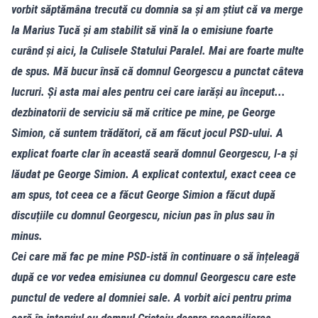
vorbit săptămâna trecută cu domnia sa și am știut că va merge
la Marius Tucă și am stabilit să vină la o emisiune foarte
curând și aici, la Culisele Statului Paralel. Mai are foarte multe
de spus. Mă bucur însă că domnul Georgescu a punctat câteva
lucruri. Și asta mai ales pentru cei care iarăși au început...
dezbinatorii de serviciu să mă critice pe mine, pe George
Simion, că suntem trădători, că am făcut jocul PSD-ului. A
explicat foarte clar în această seară domnul Georgescu, l-a și
lăudat pe George Simion. A explicat contextul, exact ceea ce
am spus, tot ceea ce a făcut George Simion a făcut după
discuțiile cu domnul Georgescu, niciun pas în plus sau în
minus.
Cei care mă fac pe mine PSD-istă în continuare o să înțeleagă
după ce vor vedea emisiunea cu domnul Georgescu care este
punctul de vedere al domniei sale. A vorbit aici pentru prima
oară în interviul cu domnul Cristoiu despre reconcilierea