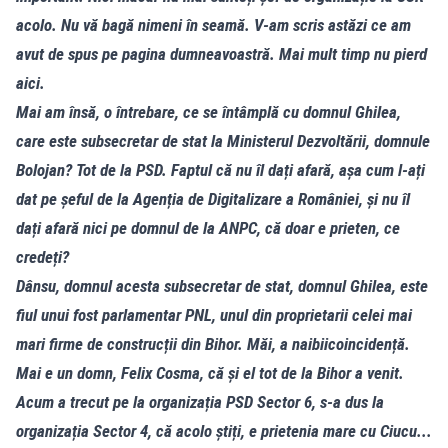
acolo. Nu vă bagă nimeni în seamă. V-am scris astăzi ce am
avut de spus pe pagina dumneavoastră. Mai mult timp nu pierd
aici.
Mai am însă, o întrebare, ce se întâmplă cu domnul Ghilea,
care este subsecretar de stat la Ministerul Dezvoltării, domnule
Bolojan? Tot de la PSD. Faptul că nu îl dați afară, așa cum l-ați
dat pe șeful de la Agenția de Digitalizare a României, și nu îl
dați afară nici pe domnul de la ANPC, că doar e prieten, ce
credeți?
Dânsu, domnul acesta subsecretar de stat, domnul Ghilea, este
fiul unui fost parlamentar PNL, unul din proprietarii celei mai
mari firme de construcții din Bihor. Măi, a naibiicoincidență.
Mai e un domn, Felix Cosma, că și el tot de la Bihor a venit.
Acum a trecut pe la organizația PSD Sector 6, s-a dus la
organizația Sector 4, că acolo știți, e prietenia mare cu Ciucu...