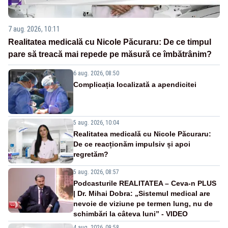
7 aug. 2026, 10:11
Realitatea medicală cu Nicole Păcuraru: De ce timpul
pare să treacă mai repede pe măsură ce îmbătrânim?
6 aug. 2026, 08:50
Complicația localizată a apendicitei
5 aug. 2026, 10:04
Realitatea medicală cu Nicole Păcuraru:
De ce reacționăm impulsiv și apoi
regretăm?
5 aug. 2026, 08:57
Podcasturile REALITATEA – Ceva-n PLUS
| Dr. Mihai Dobra: „Sistemul medical are
nevoie de viziune pe termen lung, nu de
schimbări la câteva luni” - VIDEO
4 aug. 2026, 09:58