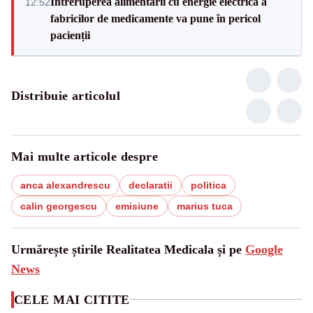
Întreruperea alimentării cu energie electrică a
12:52
fabricilor de medicamente va pune în pericol
pacienții
Distribuie articolul
Mai multe articole despre
anca alexandrescu
declaratii
politica
calin georgescu
emisiune
marius tuca
Urmărește știrile Realitatea Medicala și pe
Google
News
CELE MAI CITITE