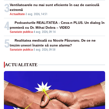
3
Ventilatoarele nu mai sunt eficiente în caz de caniculă
extremă
Actualitate
-
3 aug. 2026, 14:51
4
Podcasturile REALITATEA - Ceva-n PLUS. Un dialog în
premieră cu Dr. Mihai Dobra – VIDEO
Sanatate publica
-
4 aug. 2026, 09:14
5
Realitatea medicală cu Nicole Păcuraru. De ce ne
trezim uneori înainte să sune alarma?
Sanatate publica
-
3 aug. 2026, 09:58
ACTUALITATE