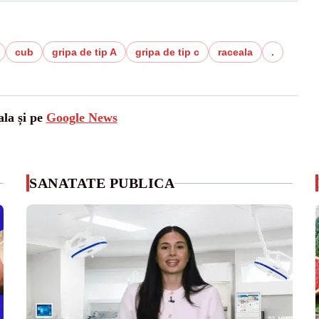
cub
gripa de tip A
gripa de tip c
raceala
.
ala și pe
Google News
SANATATE PUBLICA