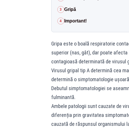
Gripă
3
Important!
4
Gripa este o boală respiratorie conta
superior (nas, gât), dar poate afecta 
contagioasă determinată de virusul grip
Virusul gripal tip A determină cea mai
determină o simptomatologie ușoară 
Debutul simptomatologiei se aseamnă 
fulminantă.
Ambele patologii sunt cauzate de viru
diferenția prin gravitatea simptomato
cauzată de răspunsul organismului la 