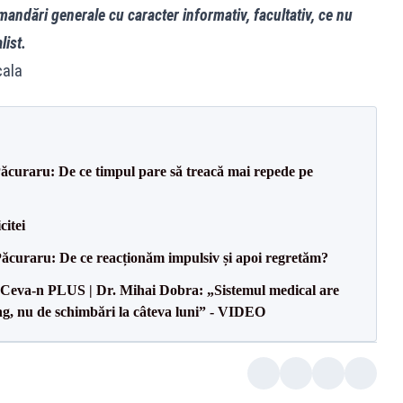
mandări generale cu caracter informativ, facultativ, ce nu
list.
cala
Păcuraru: De ce timpul pare să treacă mai repede pe
citei
Păcuraru: De ce reacționăm impulsiv și apoi regretăm?
eva-n PLUS | Dr. Mihai Dobra: „Sistemul medical are
ng, nu de schimbări la câteva luni” - VIDEO