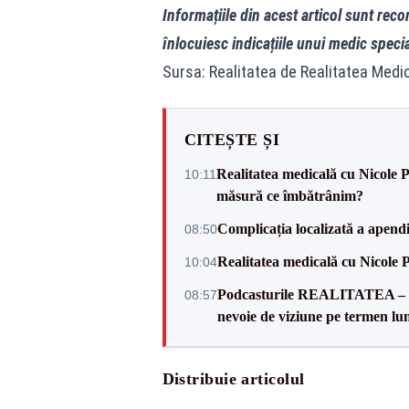
Informațiile din acest articol sunt reco
înlocuiesc indicațiile unui medic specia
Sursa: Realitatea de Realitatea Medi
CITEȘTE ȘI
Realitatea medicală cu Nicole 
10:11
măsură ce îmbătrânim?
Complicația localizată a apendi
08:50
Realitatea medicală cu Nicole 
10:04
Podcasturile REALITATEA – C
08:57
nevoie de viziune pe termen lu
Distribuie articolul