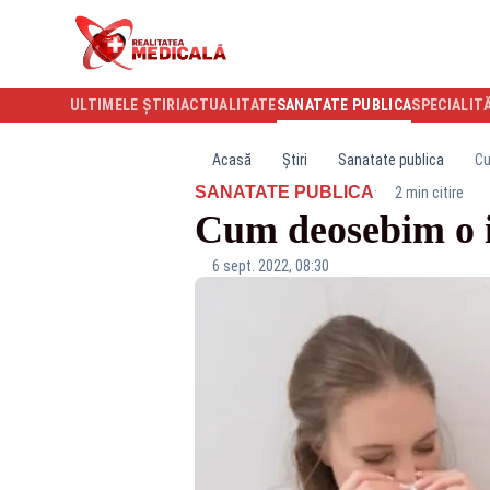
ULTIMELE ȘTIRI
ACTUALITATE
SANATATE PUBLICA
SPECIALIT
Acasă
Știri
Sanatate publica
Cu
·
SANATATE PUBLICA
2 min citire
Cum deosebim o i
6 sept. 2022, 08:30