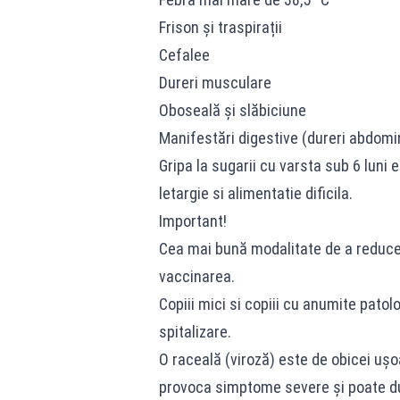
Frison și traspirații
Cefalee
Dureri musculare
Oboseală și slăbiciune
Manifestări digestive (dureri abdomina
Gripa la sugarii cu varsta sub 6 luni
letargie si alimentatie dificila.
Important!
Cea mai bună modalitate de a reduce r
vaccinarea.
Copiii mici si copiii cu anumite patol
spitalizare.
O raceală (viroză) este de obicei ușo
provoca simptome severe și poate d