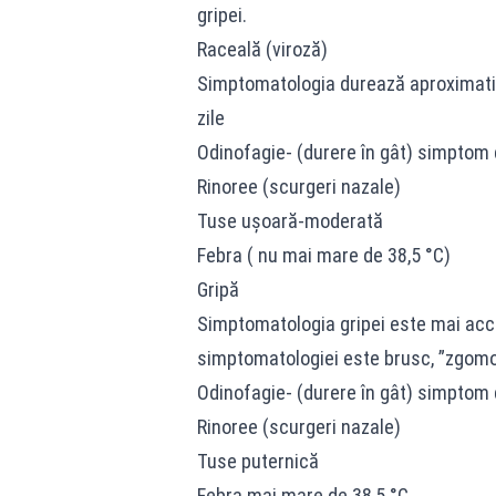
gripei.
Raceală (viroză)
Simptomatologia durează aproximativ 
zile
Odinofagie- (durere în gât) simptom 
Rinoree (scurgeri nazale)
Tuse ușoară-moderată
Febra ( nu mai mare de 38,5 °C)
Gripă
Simptomatologia gripei este mai acc
simptomatologiei este brusc, ”zgomot
Odinofagie- (durere în gât) simptom 
Rinoree (scurgeri nazale)
Tuse puternică
Febra mai mare de 38,5 °C