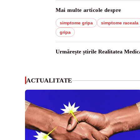
Mai multe articole despre
simptome gripa
simptome raceala
gripa
Urmărește știrile Realitatea Medic
ACTUALITATE