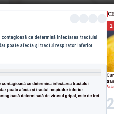
CE
1
e contagioasă ce determină infectarea tractului
dar poate afecta și tractul respirator inferior
Cum
tra
e contagioasă ce determina infectarea tractului
Actua
sim
dar poate afecta și tractul respirator inferior
ntagioasă determinată de virusul gripal, este de trei