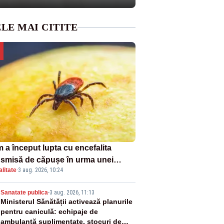
LE MAI CITITE
 a început lupta cu encefalita
nsmisă de căpușe în urma unei
litate
·
3 aug. 2026, 10:24
ple vacanțe
2
Sanatate publica
-
3 aug. 2026, 11:13
Ministerul Sănătății activează planurile
pentru caniculă: echipaje de
ambulanță suplimentate, stocuri de