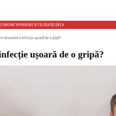
ĂȚI
INOVATIE
PREVENTIE
TELEEXCELENȚA
m deosebim o infecție ușoară de o gripă?
nfecție ușoară de o gripă?