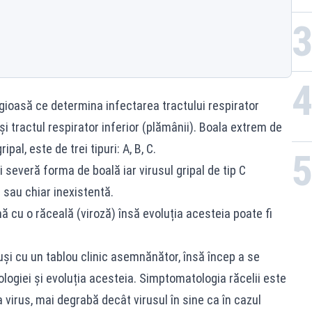
gioasă ce determina infectarea tractului respirator
și tractul respirator inferior (plămânii). Boala extrem de
al, este de trei tipuri: A, B, C.
 severă forma de boală iar virusul gripal de tip C
sau chiar inexistentă.
cu o răceală (viroză) însă evoluția acesteia poate fi
și cu un tablou clinic asemnănător, însă încep a se
logiei și evoluția acesteia. Simptomatologia răcelii este
virus, mai degrabă decât virusul în sine ca în cazul