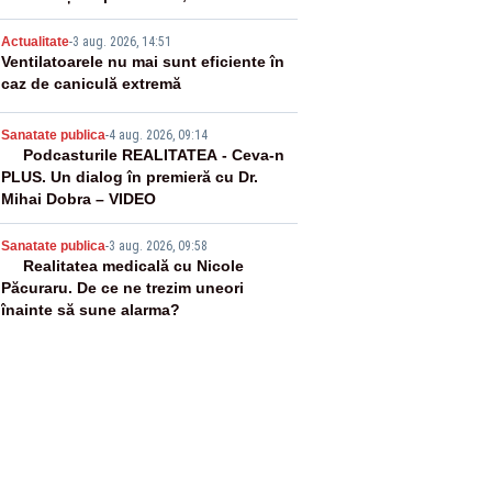
medicamente verificate și puncte de
3
apă în spațiile publice
Actualitate
-
3 aug. 2026, 14:51
Ventilatoarele nu mai sunt eficiente în
caz de caniculă extremă
4
Sanatate publica
-
4 aug. 2026, 09:14
Podcasturile REALITATEA - Ceva-n
PLUS. Un dialog în premieră cu Dr.
Mihai Dobra – VIDEO
5
Sanatate publica
-
3 aug. 2026, 09:58
Realitatea medicală cu Nicole
Păcuraru. De ce ne trezim uneori
înainte să sune alarma?