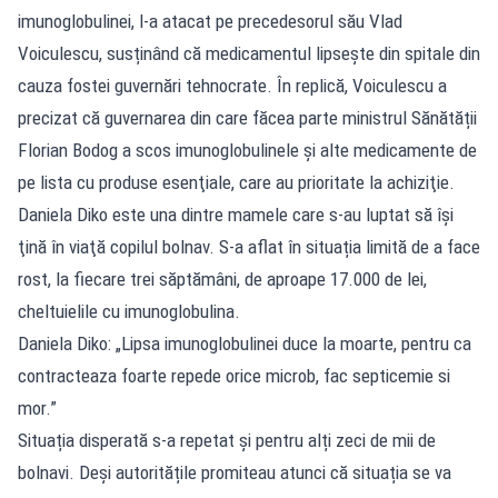
imunoglobulinei, l-a atacat pe precedesorul său Vlad
Voiculescu, susținând că medicamentul lipseşte din spitale din
cauza fostei guvernări tehnocrate. În replică, Voiculescu a
precizat că guvernarea din care făcea parte ministrul Sănătății
Florian Bodog a scos imunoglobulinele şi alte medicamente de
pe lista cu produse esenţiale, care au prioritate la achiziţie.
Daniela Diko este una dintre mamele care s-au luptat să îşi
ţină în viaţă copilul bolnav. S-a aflat în situația limită de a face
rost, la fiecare trei săptămâni, de aproape 17.000 de lei,
cheltuielile cu imunoglobulina.
Daniela Diko: „Lipsa imunoglobulinei duce la moarte, pentru ca
contracteaza foarte repede orice microb, fac septicemie si
mor.”
Situația disperată s-a repetat și pentru alți zeci de mii de
bolnavi. Deși autoritățile promiteau atunci că situația se va