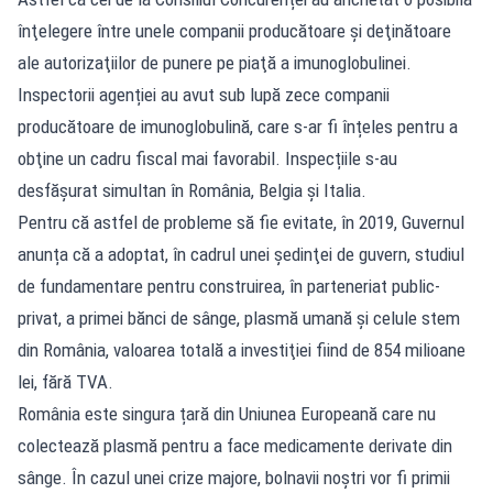
înţelegere între unele companii producătoare şi deţinătoare
ale autorizaţiilor de punere pe piaţă a imunoglobulinei.
Inspectorii agenției au avut sub lupă zece companii
producătoare de imunoglobulină, care s-ar fi înțeles pentru a
obţine un cadru fiscal mai favorabil. Inspecțiile s-au
desfășurat simultan în România, Belgia și Italia.
Pentru că astfel de probleme să fie evitate, în 2019, Guvernul
anunța că a adoptat, în cadrul unei şedinţei de guvern, studiul
de fundamentare pentru construirea, în parteneriat public-
privat, a primei bănci de sânge, plasmă umană şi celule stem
din România, valoarea totală a investiţiei fiind de 854 milioane
lei, fără TVA.
România este singura țară din Uniunea Europeană care nu
colectează plasmă pentru a face medicamente derivate din
sânge. În cazul unei crize majore, bolnavii noștri vor fi primii