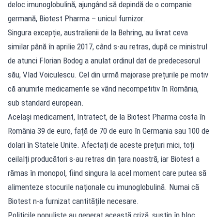
deloc imunoglobulină, ajungând să depindă de o companie
germană, Biotest Pharma – unicul furnizor.
Singura excepție, australienii de la Behring, au livrat ceva
similar până în aprilie 2017, când s-au retras, după ce ministrul
de atunci Florian Bodog a anulat ordinul dat de predecesorul
său, Vlad Voiculescu. Cel din urmă majorase prețurile pe motiv
că anumite medicamente se vând necompetitiv în România,
sub standard european.
Același medicament, Intratect, de la Biotest Pharma costa în
România 39 de euro, față de 70 de euro în Germania sau 100 de
dolari în Statele Unite. Afectați de aceste prețuri mici, toți
ceilalți producători s-au retras din țara noastră, iar Biotest a
rămas în monopol, fiind singura la acel moment care putea să
alimenteze stocurile naționale cu imunoglobulină. Numai că
Biotest n-a furnizat cantitățile necesare.
Politicile populiste au generat această criză, susțin în bloc