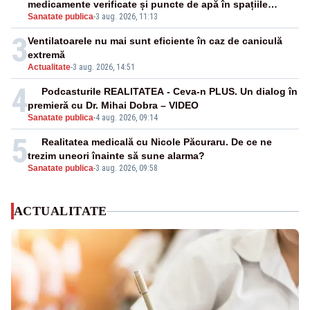
medicamente verificate și puncte de apă în spațiile
Sanatate publica
-
3 aug. 2026, 11:13
publice
3
Ventilatoarele nu mai sunt eficiente în caz de caniculă
extremă
Actualitate
-
3 aug. 2026, 14:51
4
Podcasturile REALITATEA - Ceva-n PLUS. Un dialog în
premieră cu Dr. Mihai Dobra – VIDEO
Sanatate publica
-
4 aug. 2026, 09:14
5
Realitatea medicală cu Nicole Păcuraru. De ce ne
trezim uneori înainte să sune alarma?
Sanatate publica
-
3 aug. 2026, 09:58
ACTUALITATE