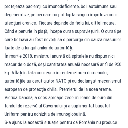
protejează pacienții cu imunodeficiențe, boli autoimune sau
degenerative, pe cei care nu pot lupta singuri împotriva unor
afecțiuni cronice. Fiecare depinde de fiola lui, altfel moare.
Când e penurie în piață, începe cursa supraviețuirii. O cursă pe
care bolnavii au fost nevoiți să o parcurgă din cauza măsurilor
luate de-a lungul anilor de autorități.
În martie 2018, ministrul anunță că spitalele nu dispun nici
măcar de o doză, deși cantitatea anuală necesară ar fi de 950
kg. Aflați în fața unui eșec în reglemetarea domeniului,
autoritățile au cerut ajutor NATO și au declanșat mecanismul
european de protecție civilă. Premierul de la acea vreme,
Viorica Dăncilă, a scos aproape zece milioane de euro din
fondul de rezervă al Guvernului și a suplimentat bugetul
Unifarm pentru achiziția de imunoglobulină.
S-a ajuns la această situație pentru că România nu produce