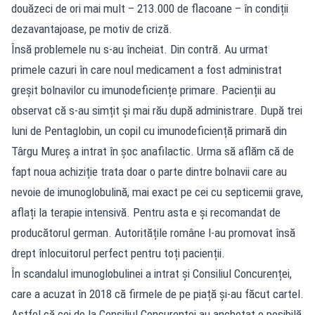
douăzeci de ori mai mult – 213.000 de flacoane – în condiții
dezavantajoase, pe motiv de criză.
Însă problemele nu s-au încheiat. Din contră. Au urmat
primele cazuri în care noul medicament a fost administrat
greșit bolnavilor cu imunodeficiențe primare. Pacienții au
observat că s-au simțit și mai rău după administrare. După trei
luni de Pentaglobin, un copil cu imunodeficiență primară din
Târgu Mureș a intrat în șoc anafilactic. Urma să aflăm că de
fapt noua achiziție trata doar o parte dintre bolnavii care au
nevoie de imunoglobulină, mai exact pe cei cu septicemii grave,
aflați la terapie intensivă. Pentru asta e și recomandat de
producătorul german. Autoritățile române l-au promovat însă
drept înlocuitorul perfect pentru toți pacienții.
În scandalul imunoglobulinei a intrat și Consiliul Concurenței,
care a acuzat în 2018 că firmele de pe piață și-au făcut cartel.
Astfel că cei de la Consiliul Concurenței au anchetat o posibilă