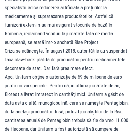
specialiștii, adică reducerea artificială a prețurilor la
medicamente și suprataxarea producătorilor. Astfel că
furnizorii externi n-au mai asigurat stocurile de bază în
România, reclamând venituri la jumătate față de media
europeană, se arată într-o anchetă Rise Project.
Criza se adâncește. În august 2018, autoritățile au suspendat
taxa claw-back, plătită de producători pentru medicamentele
decontate de stat. Dar fără prea mare efect.
Apoi, Unifarm obține o autorizație de 69 de milioane de euro
pentru nevoi speciale. Pentru că, în ultima jumătate de an,
Biotest a livrat Intratect în cantități mici. Unifarm a găsit de
data asta o altă imunoglobulină, care se numește Pentaglobin,
de la același producător. Însă, potrivit jurnaliștilor de la Rise,
cantitatea anuală de Pentaglobin trebuia să fie de vreo 11.000
de flacoane, dar Unifarm a fost autorizată să cumpere de