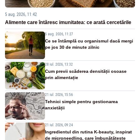
5 aug. 2026, 11:42
Alimente care întăresc imunitatea: ce arată cercetările
5 aug. 2026, 11:27
Ce se întâmplă cu organismul dacă mergi
pe jos 30 de minute zilnic
28 iul. 2026, 13:32
Cum previi scăderea densității osoase
prin alimentație
21 iul. 2026, 15:56
Tehnici simple pentru gestionarea
anxietății
21 iul. 2026, 09:24
Ingredientul din rutina K-beauty, inspirat
de microneedling, care îmbunătățește