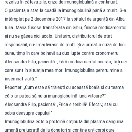
rezolva în câteva zile, criza de imunoglobulină a continuat.
O pacientă a stat la coadă la imunoglobulină până a murit. S-a
întâmplat pe 2 decembrie 2017 la spitalul de urgență din Alba
Iulia. Maria fusese transferată din Sibiu, fiindcă medicamentul
ei nu se găsea nici acolo. Unifarm, distribuitorul de stat
responsabil, nu-l mai livrase de mult. Și a urmat o criză de luni
bune, timp în care bolnavii au dus lupte contra-cronometru.
Alecsandra Filip, pacientă: „Fără medicamentul acesta, toți cei
care sunt în situația mea mor. Imunoglobulina pentru mine a
însemnat viață.”
Reporter: „Cum este să trăiești cu această boală și cu teama
că s-ar putea să nu ai imunoglobulină luna viitoare?”
Alecsandra Filip, pacientă: „Frica e teribilă! Efectiv, stai cu
sabia deasupra capului!”
Imunoglobulina este o proteină obținută din plasma sanguină
umană prelucrată de la donatori și conține anticorpi care