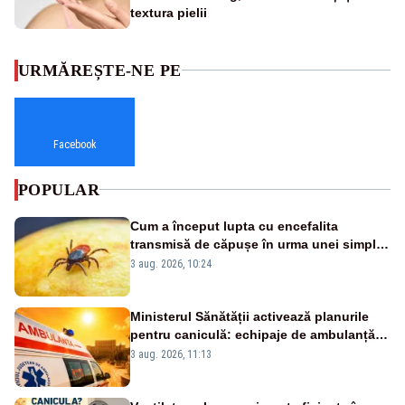
textura pielii
URMĂREȘTE-NE PE
Facebook
POPULAR
Cum a început lupta cu encefalita
transmisă de căpușe în urma unei simple
vacanțe
3 aug. 2026, 10:24
Ministerul Sănătății activează planurile
pentru caniculă: echipaje de ambulanță
suplimentate, stocuri de medicamente
3 aug. 2026, 11:13
verificate și puncte de apă în spațiile
publice