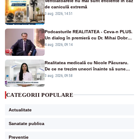
Ventilatoarele nu mai sunt eficiente în caz
de caniculă extremă
3 aug. 2026, 14:51
Podcasturile REALITATEA - Ceva-n PLUS.
Un dialog în premieră cu Dr. Mihai Dobra –
VIDEO
4 aug. 2026, 09:14
Realitatea medicală cu Nicole Păcuraru.
De ce ne trezim uneori înainte să sune
alarma?
3 aug. 2026, 09:58
CATEGORII POPULARE
Actualitate
Sanatate publica
Preventie