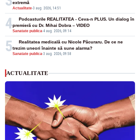
3
extremă
Actualitate
-
3 aug. 2026, 14:51
4
Podcasturile REALITATEA - Ceva-n PLUS. Un dialog în
premieră cu Dr. Mihai Dobra – VIDEO
Sanatate publica
-
4 aug. 2026, 09:14
5
Realitatea medicală cu Nicole Păcuraru. De ce ne
trezim uneori înainte să sune alarma?
Sanatate publica
-
3 aug. 2026, 09:58
ACTUALITATE