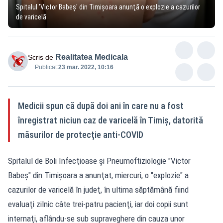
Spitalul 'Victor Babeş' din Timişoara anunţă o explozie a cazurilor
de varicelă
Realitatea Medicala
Scris de
Publicat:
23 mar. 2022, 10:16
Medicii spun că după doi ani în care nu a fost
înregistrat niciun caz de varicelă în Timiş, datorită
măsurilor de protecţie anti-COVID
Spitalul de Boli Infecţioase şi Pneumoftiziologie "Victor
Babeş" din Timişoara a anunţat, miercuri, o "explozie" a
cazurilor de varicelă în judeţ, în ultima săptămână fiind
evaluaţi zilnic câte trei-patru pacienţi, iar doi copii sunt
internaţi, aflându-se sub supraveghere din cauza unor