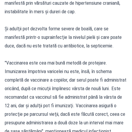
manifestă prin vărsături cauzate de hipertensiune craniană,
instabilitate în mers şi dureri de cap.
Şi adulţii pot dezvolta forme severe de boală, care se
manifestă printr-o suprainfecţie la nivelul pielii şi care poate
duce, dacă nu este tratată cu antibiotice, la septicemie.
"Vaccinarea este cea mai bună metodă de protejare.
Imunizarea împotriva varicelei nu este, însă, în schema
completă de vaccinare a copiilor, dar serul poate fi administrat
oricând, după ce micuţii împlinesc vârsta de nouă luni. Este
recomandat ca vaccinul să fie administrat până la vârsta de
12 ani, dar şi adulţii pot fi imunizaţi. Vaccinarea asigură o
protecţie pe parcursul vieţii, dacă este făcută corect, ceea ce
presupune administrarea a două doze la un interval mai mare
de şase săptămâni", menţionează medicul infecţionist.