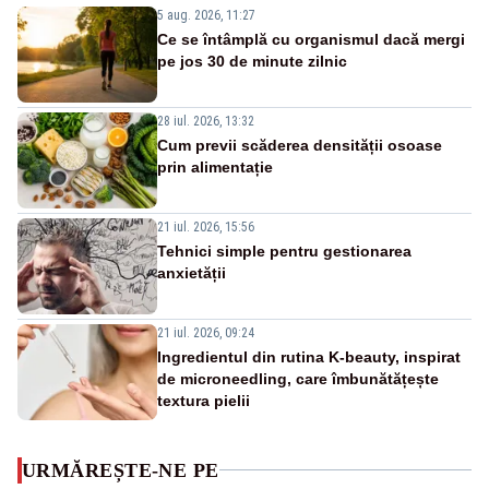
5 aug. 2026, 11:27
Ce se întâmplă cu organismul dacă mergi
pe jos 30 de minute zilnic
28 iul. 2026, 13:32
Cum previi scăderea densității osoase
prin alimentație
21 iul. 2026, 15:56
Tehnici simple pentru gestionarea
anxietății
21 iul. 2026, 09:24
Ingredientul din rutina K-beauty, inspirat
de microneedling, care îmbunătățește
textura pielii
URMĂREȘTE-NE PE