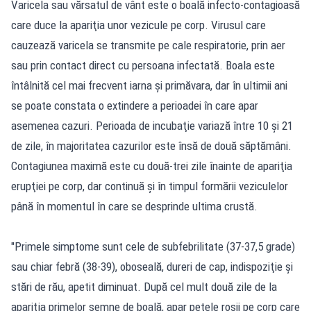
Varicela sau vărsatul de vânt este o boală infecto-contagioasă
care duce la apariţia unor vezicule pe corp. Virusul care
cauzează varicela se transmite pe cale respiratorie, prin aer
sau prin contact direct cu persoana infectată. Boala este
întâlnită cel mai frecvent iarna şi primăvara, dar în ultimii ani
se poate constata o extindere a perioadei în care apar
asemenea cazuri. Perioada de incubaţie variază între 10 şi 21
de zile, în majoritatea cazurilor este însă de două săptămâni.
Contagiunea maximă este cu două-trei zile înainte de apariţia
erupţiei pe corp, dar continuă şi în timpul formării veziculelor
până în momentul în care se desprinde ultima crustă.
"Primele simptome sunt cele de subfebrilitate (37-37,5 grade)
sau chiar febră (38-39), oboseală, dureri de cap, indispoziţie şi
stări de rău, apetit diminuat. După cel mult două zile de la
apariţia primelor semne de boală, apar petele roşii pe corp care