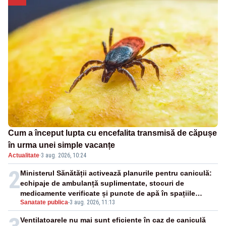
Cum a început lupta cu encefalita transmisă de căpușe
în urma unei simple vacanțe
Actualitate
·
3 aug. 2026, 10:24
2
Ministerul Sănătății activează planurile pentru caniculă:
echipaje de ambulanță suplimentate, stocuri de
medicamente verificate și puncte de apă în spațiile
Sanatate publica
-
3 aug. 2026, 11:13
publice
Ventilatoarele nu mai sunt eficiente în caz de caniculă