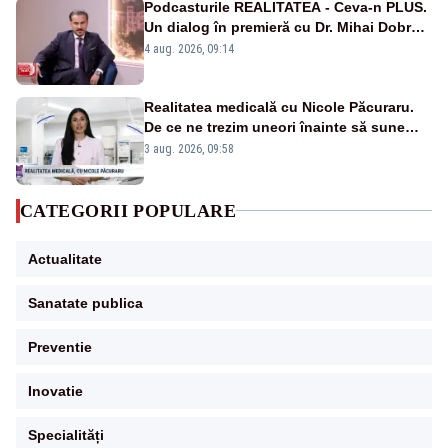
Podcasturile REALITATEA - Ceva-n PLUS.
Un dialog în premieră cu Dr. Mihai Dobra –
VIDEO
4 aug. 2026, 09:14
Realitatea medicală cu Nicole Păcuraru.
De ce ne trezim uneori înainte să sune
alarma?
3 aug. 2026, 09:58
CATEGORII POPULARE
Actualitate
Sanatate publica
Preventie
Inovatie
Specialități