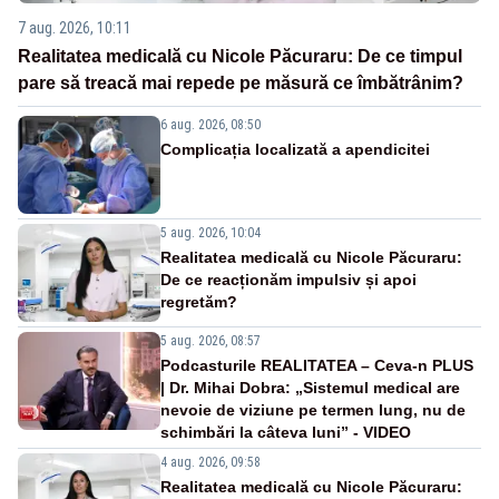
7 aug. 2026, 10:11
Realitatea medicală cu Nicole Păcuraru: De ce timpul
pare să treacă mai repede pe măsură ce îmbătrânim?
6 aug. 2026, 08:50
Complicația localizată a apendicitei
5 aug. 2026, 10:04
Realitatea medicală cu Nicole Păcuraru:
De ce reacționăm impulsiv și apoi
regretăm?
5 aug. 2026, 08:57
Podcasturile REALITATEA – Ceva-n PLUS
| Dr. Mihai Dobra: „Sistemul medical are
nevoie de viziune pe termen lung, nu de
schimbări la câteva luni” - VIDEO
4 aug. 2026, 09:58
Realitatea medicală cu Nicole Păcuraru: