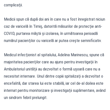
complicaţii.
Medicii spun că după doi ani în care nu a fost înregistrat niciun
caz de varicelă în Timiş, datorită măsurilor de protecţie anti-
COVID, purtarea măştii şi izolarea, în următoarea perioadă
numărul pacienţilor cu varicelă ar putea creşte semnificativ.
Medicul infecţionist al spitalului, Adelina Marinescu, spune că
majoritatea pacienţilor care au ajuns pentru investigaţii în
Ambulatoriul unităţii au dezvoltat o formă uşoară care nu a
necesitat internare. Unul dintre copiii spitalizaţi a dezvoltat o
encefalită, dar starea lui este stabilă, iar cel de-al doilea este
internat pentru monitorizare şi investigaţii suplimentare, având
un sindrom febril prelungit.