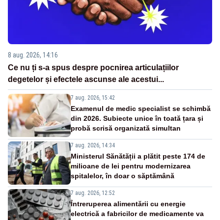
8 aug. 2026, 14:16
Ce nu ți s-a spus despre pocnirea articulațiilor
degetelor și efectele ascunse ale acestui...
7 aug. 2026, 15:42
Examenul de medic specialist se schimbă
din 2026. Subiecte unice în toată țara și
probă scrisă organizată simultan
7 aug. 2026, 14:34
Ministerul Sănătății a plătit peste 174 de
milioane de lei pentru modernizarea
spitalelor, în doar o săptămână
7 aug. 2026, 12:52
Întreruperea alimentării cu energie
electrică a fabricilor de medicamente va