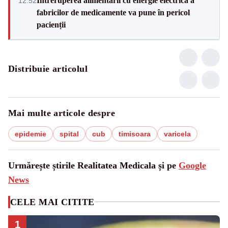
Întreruperea alimentării cu energie electrică a
12:52
fabricilor de medicamente va pune în pericol
pacienții
Distribuie articolul
Mai multe articole despre
epidemie
spital
cub
timisoara
varicela
Urmărește știrile Realitatea Medicala și pe
Google
News
CELE MAI CITITE
1