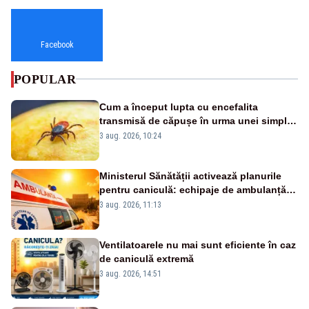
Facebook
POPULAR
Cum a început lupta cu encefalita
transmisă de căpușe în urma unei simple
vacanțe
3 aug. 2026, 10:24
Ministerul Sănătății activează planurile
pentru caniculă: echipaje de ambulanță
suplimentate, stocuri de medicamente
3 aug. 2026, 11:13
verificate și puncte de apă în spațiile
publice
Ventilatoarele nu mai sunt eficiente în caz
de caniculă extremă
3 aug. 2026, 14:51