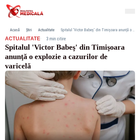
Acasă
Știri
Actualitate
Spitalul 'Victor Babeş' din Timişoara anunţă o explozie a cazurilor de varicelă
·
ACTUALITATE
3 min citire
Spitalul 'Victor Babeş' din Timişoara
anunţă o explozie a cazurilor de
varicelă