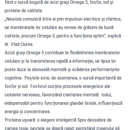
fiind o sursă bogată de acizi grași Omega-3, fosfor, iod și
proteine de calitate.
„Neuronii comunică între ei prin impulsuri electrice și chimice,
iar membranele lor celulare au nevoie de grăsimi de bună
calitate, precum Omega-3, pentru a funcționa optim”, explică
dr. Vlad Ciurea.
Acizii grași Omega-3 contribuie la flexibilitatea membranelor
celulare și la transmiterea rapidă a informației, iar lipsa lor
poate duce la oboseală mentală și scăderea performanțelor
cognitive. Peștele este, de asemenea, o sursă importantă de
fosfor și iod. Fosforul susține procesele energetice ale
celulelor nervoase, favorizând claritatea mentală. Iodul,
indispensabil pentru funcționarea glandei tiroide, influențează
energia și concentrarea.
Proteina ușoară: o alegere inteligentă Spre deosebire de
carnea roșie, peștele se digeră rapid, permițând creierului să