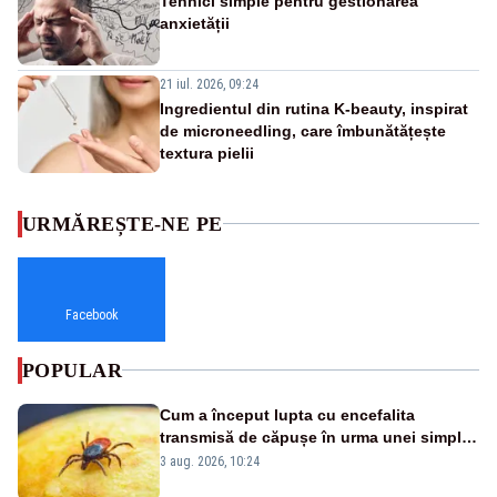
Tehnici simple pentru gestionarea
anxietății
21 iul. 2026, 09:24
Ingredientul din rutina K-beauty, inspirat
de microneedling, care îmbunătățește
textura pielii
URMĂREȘTE-NE PE
Facebook
POPULAR
Cum a început lupta cu encefalita
transmisă de căpușe în urma unei simple
vacanțe
3 aug. 2026, 10:24