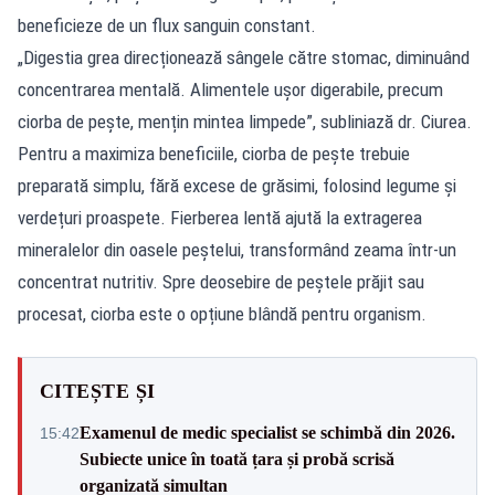
beneficieze de un flux sanguin constant.
„Digestia grea direcționează sângele către stomac, diminuând
concentrarea mentală. Alimentele ușor digerabile, precum
ciorba de pește, mențin mintea limpede”, subliniază dr. Ciurea.
Pentru a maximiza beneficiile, ciorba de pește trebuie
preparată simplu, fără excese de grăsimi, folosind legume și
verdețuri proaspete. Fierberea lentă ajută la extragerea
mineralelor din oasele peștelui, transformând zeama într-un
concentrat nutritiv. Spre deosebire de peștele prăjit sau
procesat, ciorba este o opțiune blândă pentru organism.
CITEȘTE ȘI
Examenul de medic specialist se schimbă din 2026.
15:42
Subiecte unice în toată țara și probă scrisă
organizată simultan