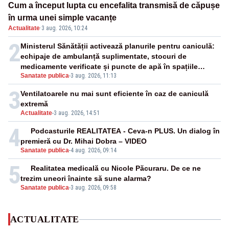
Cum a început lupta cu encefalita transmisă de căpușe
în urma unei simple vacanțe
Actualitate
·
3 aug. 2026, 10:24
2
Ministerul Sănătății activează planurile pentru caniculă:
echipaje de ambulanță suplimentate, stocuri de
medicamente verificate și puncte de apă în spațiile
Sanatate publica
-
3 aug. 2026, 11:13
publice
3
Ventilatoarele nu mai sunt eficiente în caz de caniculă
extremă
Actualitate
-
3 aug. 2026, 14:51
4
Podcasturile REALITATEA - Ceva-n PLUS. Un dialog în
premieră cu Dr. Mihai Dobra – VIDEO
Sanatate publica
-
4 aug. 2026, 09:14
5
Realitatea medicală cu Nicole Păcuraru. De ce ne
trezim uneori înainte să sune alarma?
Sanatate publica
-
3 aug. 2026, 09:58
ACTUALITATE