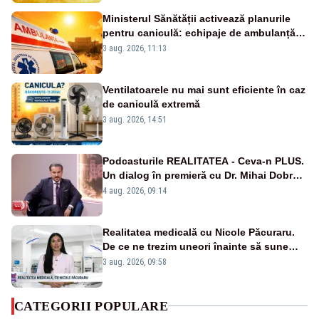
Ministerul Sănătății activează planurile
pentru caniculă: echipaje de ambulanță
suplimentate, stocuri de medicamente
3 aug. 2026, 11:13
verificate și puncte de apă în spațiile
publice
Ventilatoarele nu mai sunt eficiente în caz
de caniculă extremă
3 aug. 2026, 14:51
Podcasturile REALITATEA - Ceva-n PLUS.
Un dialog în premieră cu Dr. Mihai Dobra –
VIDEO
4 aug. 2026, 09:14
Realitatea medicală cu Nicole Păcuraru.
De ce ne trezim uneori înainte să sune
alarma?
3 aug. 2026, 09:58
CATEGORII POPULARE