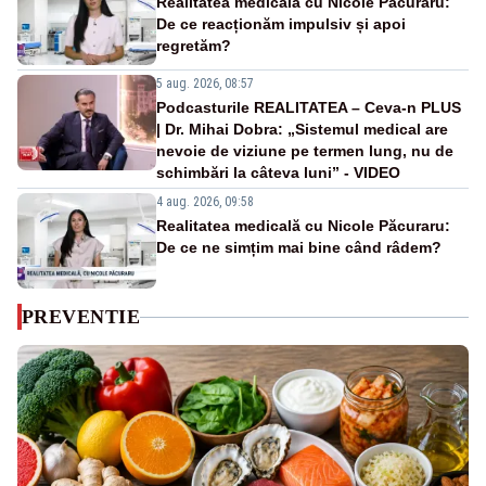
Realitatea medicală cu Nicole Păcuraru:
De ce reacționăm impulsiv și apoi
regretăm?
5 aug. 2026, 08:57
Podcasturile REALITATEA – Ceva-n PLUS
| Dr. Mihai Dobra: „Sistemul medical are
nevoie de viziune pe termen lung, nu de
schimbări la câteva luni” - VIDEO
4 aug. 2026, 09:58
Realitatea medicală cu Nicole Păcuraru:
De ce ne simțim mai bine când râdem?
PREVENTIE