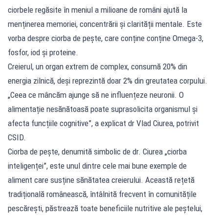
ciorbele regăsite în meniul a milioane de români ajută la
menținerea memoriei, concentrării și clarității mentale. Este
vorba despre ciorba de pește, care conține conține Omega-3,
fosfor, iod și proteine.
Creierul, un organ extrem de complex, consumă 20% din
energia zilnică, deși reprezintă doar 2% din greutatea corpului.
„Ceea ce mâncăm ajunge să ne influențeze neuronii. O
alimentație nesănătoasă poate suprasolicita organismul și
afecta funcțiile cognitive”, a explicat dr Vlad Ciurea, potrivit
CSID.
Ciorba de pește, denumită simbolic de dr. Ciurea „ciorba
inteligenței”, este unul dintre cele mai bune exemple de
aliment care susține sănătatea creierului. Această rețetă
tradițională românească, întâlnită frecvent în comunitățile
pescărești, păstrează toate beneficiile nutritive ale peștelui,