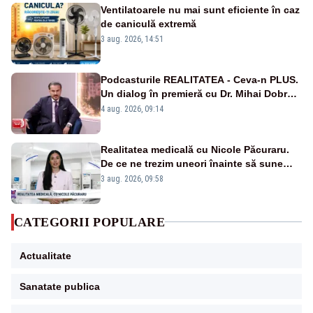
Ventilatoarele nu mai sunt eficiente în caz
de caniculă extremă
3 aug. 2026, 14:51
Podcasturile REALITATEA - Ceva-n PLUS.
Un dialog în premieră cu Dr. Mihai Dobra –
VIDEO
4 aug. 2026, 09:14
Realitatea medicală cu Nicole Păcuraru.
De ce ne trezim uneori înainte să sune
alarma?
3 aug. 2026, 09:58
CATEGORII POPULARE
Actualitate
Sanatate publica