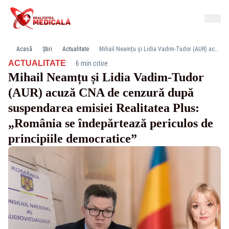
Acasă
Știri
Actualitate
Mihail Neamțu și Lidia Vadim-Tudor (AUR) acuză CNA de cenzură după suspendarea emisiei Realitatea Plus: „România se îndepărtează periculos de principiile democratice”
·
ACTUALITATE
6 min citire
Mihail Neamțu și Lidia Vadim-Tudor
(AUR) acuză CNA de cenzură după
suspendarea emisiei Realitatea Plus:
„România se îndepărtează periculos de
principiile democratice”