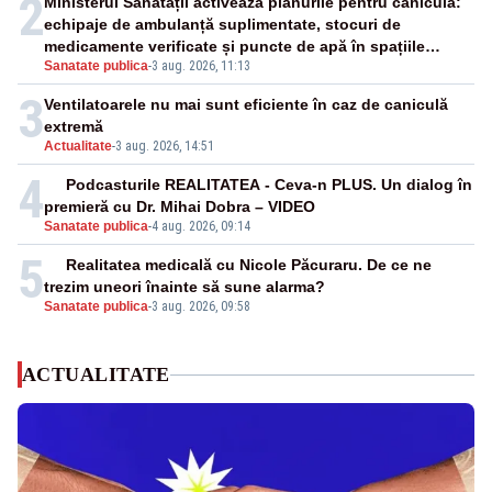
2
Ministerul Sănătății activează planurile pentru caniculă:
echipaje de ambulanță suplimentate, stocuri de
medicamente verificate și puncte de apă în spațiile
Sanatate publica
-
3 aug. 2026, 11:13
publice
3
Ventilatoarele nu mai sunt eficiente în caz de caniculă
extremă
Actualitate
-
3 aug. 2026, 14:51
4
Podcasturile REALITATEA - Ceva-n PLUS. Un dialog în
premieră cu Dr. Mihai Dobra – VIDEO
Sanatate publica
-
4 aug. 2026, 09:14
5
Realitatea medicală cu Nicole Păcuraru. De ce ne
trezim uneori înainte să sune alarma?
Sanatate publica
-
3 aug. 2026, 09:58
ACTUALITATE