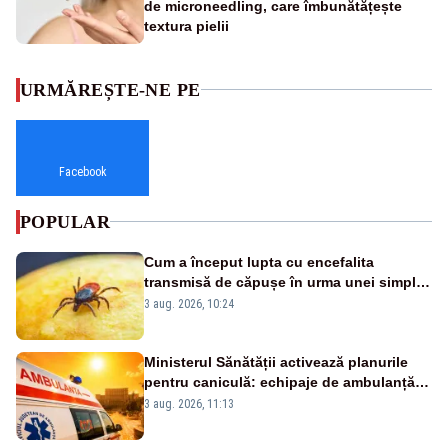
de microneedling, care îmbunătățește
textura pielii
URMĂREȘTE-NE PE
Facebook
POPULAR
Cum a început lupta cu encefalita
transmisă de căpușe în urma unei simple
vacanțe
3 aug. 2026, 10:24
Ministerul Sănătății activează planurile
pentru caniculă: echipaje de ambulanță
suplimentate, stocuri de medicamente
3 aug. 2026, 11:13
verificate și puncte de apă în spațiile
publice