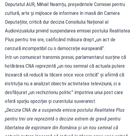
Deputatul AUR, Mihail Neamțu, președintele Comisiei pentru
cultură, arte şi mijloace de informare în masă din Camera
Deputaților, critică dur decizia Consiliului Național al
Audiovizualului privind suspendarea emisiei postului Realitatea
Plus pentru trei ore, calificând măsura drept „un act de
cenzură incompatibil cu o democrație europeană”.
Într-un comunicat transmis presei, parlamentarul susține că
hotărârea CNA reprezintă „un nou semnal că actuala putere
încearcă să reducă la tăcere orice voce critică” și afirmă că
instituția nu a analizat obiectiv activitatea televiziunii, ci a
desfășurat „un rechizitoriu politic” împotriva unui post care
oferă spațiu opoziției și curentului suveranist.
„Decizia CNA de a suspenda emisia postului Realitatea Plus
pentru trei ore reprezintă o decizie extrem de gravă pentru
libertatea de exprimare din România și un nou semnal că