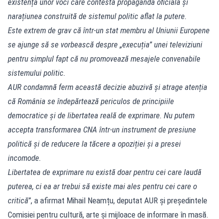
existența unor voci care contestă propaganda oficială și
narațiunea construită de sistemul politic aflat la putere.
Este extrem de grav că într-un stat membru al Uniunii Europene
se ajunge să se vorbească despre „execuția” unei televiziuni
pentru simplul fapt că nu promovează mesajele convenabile
sistemului politic.
AUR condamnă ferm această decizie abuzivă și atrage atenția
că România se îndepărtează periculos de principiile
democratice și de libertatea reală de exprimare. Nu putem
accepta transformarea CNA într-un instrument de presiune
politică și de reducere la tăcere a opoziției și a presei
incomode.
Libertatea de exprimare nu există doar pentru cei care laudă
puterea, ci ea ar trebui să existe mai ales pentru cei care o
critică”
, a afirmat Mihail Neamțu, deputat AUR și președintele
Comisiei pentru cultură, arte şi mijloace de informare în masă.