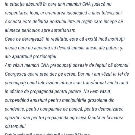
în situația absurdă în care unii membri CNA judecă nu
respectarea legii, ci orientarea ideologică a unei televiziuni.
Aceasta este definiția abuzului într-un regim care începe să
alunece periculos spre autoritarism.
Ceea ce deranjează, în realitate, este că există încă instituții
media care nu acceptă să devină simple anexe ale puterii și
ale aparatului prezidențial.
Am văzut membri CNA preocupați obsesiv de faptul că domnul
Georgescu apare prea des pe ecran. Dar nu i-am văzut la fel de
preocupați când televiziuni întregi s-au transformat ani la rând
în oficine de propagandă pentru putere. Nu i-am văzut
suspendând emisiuni pentru manipulările grosolane din
pandemie, pentru campaniile de panică, pentru demonizarea
opoziției sau pentru propaganda agresivă făcută în favoarea
sistemului.
Dubla măsură este evidentă și revoltătoare.