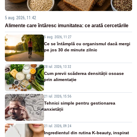
5 aug. 2026, 11:42
Alimente care întăresc imunitatea: ce arată cercetările
5 aug. 2026, 11:27
Ce se întâmplă cu organismul dacă mergi
pe jos 30 de minute zilnic
28 iul. 2026, 13:32
Cum previi scăderea densității osoase
prin alimentație
21 iul. 2026, 15:56
Tehnici simple pentru gestionarea
anxietății
21 iul. 2026, 09:24
Ingredientul din rutina K-beauty, inspirat