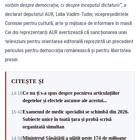
vorbim despre democrație, ci despre începutul dictaturii”
, a
declarat deputatul AUR, Lidia Vadim-Tudor, vicepreședintele
Comisiei pentru cultură, arte şi mijloace de informare în masă.
Cei doi reprezentanți AUR avertizează că sancționarea unei
televiziuni pentru orientarea editorială reprezintă un precedent
periculos pentru democrația românească și pentru libertatea
presei.
CITEȘTE ȘI
Ce nu ți s-a spus despre pocnirea articulațiilor
14:16
degetelor și efectele ascunse ale acestui...
Examenul de medic specialist se schimbă din 2026.
15:42
Subiecte unice în toată țara și probă scrisă
organizată simultan
Ministerul Sănătății a plătit peste 174 de milioane
14:34