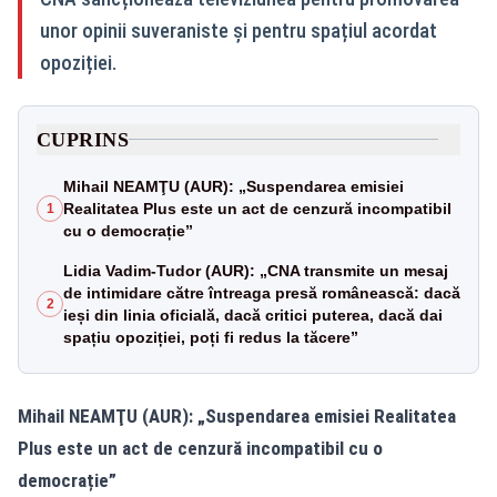
unor opinii suveraniste și pentru spațiul acordat
opoziției.
CUPRINS
Mihail NEAMŢU (AUR): „Suspendarea emisiei
Realitatea Plus este un act de cenzură incompatibil
1
cu o democrație”
Lidia Vadim-Tudor (AUR): „CNA transmite un mesaj
de intimidare către întreaga presă românească: dacă
2
ieși din linia oficială, dacă critici puterea, dacă dai
spațiu opoziției, poți fi redus la tăcere”
Mihail NEAMŢU (AUR): „Suspendarea emisiei Realitatea
Plus este un act de cenzură incompatibil cu o
democrație”