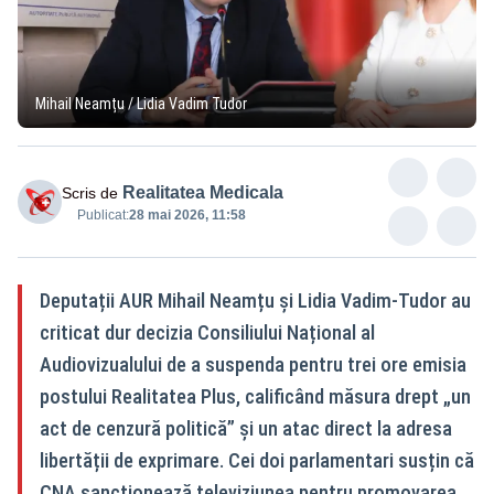
Mihail Neamțu / Lidia Vadim Tudor
Realitatea Medicala
Scris de
Publicat:
28 mai 2026, 11:58
Deputații AUR Mihail Neamțu și Lidia Vadim-Tudor au
criticat dur decizia Consiliului Național al
Audiovizualului de a suspenda pentru trei ore emisia
postului Realitatea Plus, calificând măsura drept „un
act de cenzură politică” și un atac direct la adresa
libertății de exprimare. Cei doi parlamentari susțin că
CNA sancționează televiziunea pentru promovarea