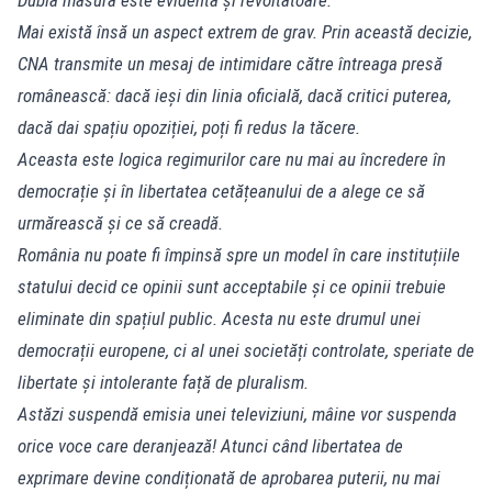
Mai există însă un aspect extrem de grav. Prin această decizie,
CNA transmite un mesaj de intimidare către întreaga presă
românească: dacă ieși din linia oficială, dacă critici puterea,
dacă dai spațiu opoziției, poți fi redus la tăcere.
Aceasta este logica regimurilor care nu mai au încredere în
democrație și în libertatea cetățeanului de a alege ce să
urmărească și ce să creadă.
România nu poate fi împinsă spre un model în care instituțiile
statului decid ce opinii sunt acceptabile și ce opinii trebuie
eliminate din spațiul public. Acesta nu este drumul unei
democrații europene, ci al unei societăți controlate, speriate de
libertate și intolerante față de pluralism.
Astăzi suspendă emisia unei televiziuni, mâine vor suspenda
orice voce care deranjează! Atunci când libertatea de
exprimare devine condiționată de aprobarea puterii, nu mai