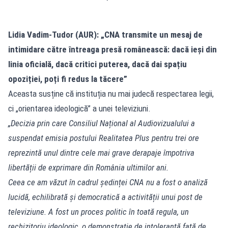
Lidia Vadim-Tudor (AUR): „CNA transmite un mesaj de
intimidare către întreaga presă românească: dacă ieși din
linia oficială, dacă critici puterea, dacă dai spațiu
opoziției, poți fi redus la tăcere”
Aceasta susține că instituția nu mai judecă respectarea legii,
ci „orientarea ideologică” a unei televiziuni.
„Decizia prin care Consiliul Național al Audiovizualului a
suspendat emisia postului Realitatea Plus pentru trei ore
reprezintă unul dintre cele mai grave derapaje împotriva
libertății de exprimare din România ultimilor ani.
Ceea ce am văzut în cadrul ședinței CNA nu a fost o analiză
lucidă, echilibrată și democratică a activității unui post de
televiziune. A fost un proces politic în toată regula, un
rechizitoriu ideologic, o demonstrație de intoleranță față de