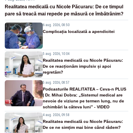
Realitatea medicală cu Nicole Păcuraru: De ce timpul
pare să treacă mai repede pe măsură ce îmbătrânim?
6 aug. 2026, 08:50
Complicația localizată a apendicitei
5 aug. 2026, 10:04
Realitatea medicală cu Nicole Păcuraru:
De ce reacționăm impulsiv și apoi
regretăm?
5 aug. 2026, 08:57
Podcasturile REALITATEA – Ceva-n PLUS
| Dr. Mihai Dobra: „Sistemul medical are
nevoie de viziune pe termen lung, nu de
schimbări la câteva luni” - VIDEO
4 aug. 2026, 09:58
Realitatea medicală cu Nicole Păcuraru:
De ce ne simțim mai bine când râdem?