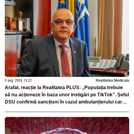
9 aug. 2026, 13:22
Realitatea Medicala
Arafat, reacție la Realitatea PLUS: „Populația trebuie
să nu acționeze în baza unor instigări pe TikTok”. Șeful
DSU confirmă sancțiuni în cazul ambulanțierului care a
oprit la piață