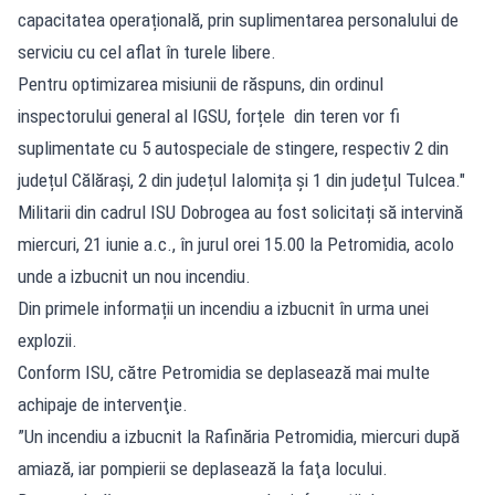
capacitatea operațională, prin suplimentarea personalului de
serviciu cu cel aflat în turele libere.
Pentru optimizarea misiunii de răspuns, din ordinul
inspectorului general al IGSU, forțele din teren vor fi
suplimentate cu 5 autospeciale de stingere, respectiv 2 din
județul Călărași, 2 din județul Ialomița și 1 din județul Tulcea."
Militarii din cadrul ISU Dobrogea au fost solicitați să intervină
miercuri, 21 iunie a.c., în jurul orei 15.00 la Petromidia, acolo
unde a izbucnit un nou incendiu.
Din primele informații un incendiu a izbucnit în urma unei
explozii.
Conform ISU, către Petromidia se deplasează mai multe
achipaje de intervenţie.
”Un incendiu a izbucnit la Rafinăria Petromidia, miercuri după
amiază, iar pompierii se deplasează la faţa locului.