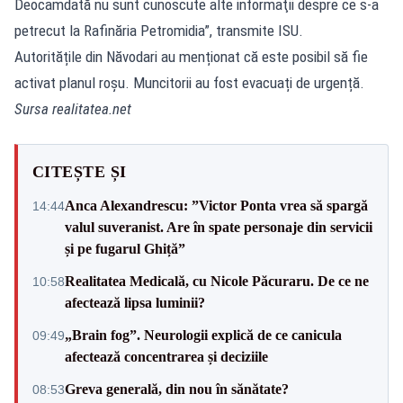
Deocamdată nu sunt cunoscute alte informaţii despre ce s-a
petrecut la Rafinăria Petromidia”, transmite ISU.
Autoritățile din Năvodari au menționat că este posibil să fie
activat planul roșu. Muncitorii au fost evacuați de urgență.
Sursa
realitatea.net
CITEȘTE ȘI
Anca Alexandrescu: ”Victor Ponta vrea să spargă
14:44
valul suveranist. Are în spate personaje din servicii
și pe fugarul Ghiță”
Realitatea Medicală, cu Nicole Păcuraru. De ce ne
10:58
afectează lipsa luminii?
„Brain fog”. Neurologii explică de ce canicula
09:49
afectează concentrarea și deciziile
Greva generală, din nou în sănătate?
08:53