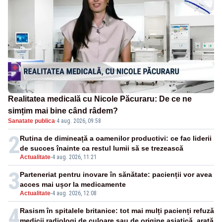
Realitatea medicală cu Nicole Păcuraru: De ce ne
simțim mai bine când râdem?
Sanatate publica
·
4 aug. 2026, 09:58
2
Rutina de dimineață a oamenilor productivi: ce fac liderii
de succes înainte ca restul lumii să se trezească
Actualitate
-
4 aug. 2026, 11:21
3
Parteneriat pentru inovare în sănătate: pacienții vor avea
acces mai ușor la medicamente
Actualitate
-
4 aug. 2026, 12:08
4
Rasism în spitalele britanice: tot mai mulți pacienți refuză
medicii radiologi de culoare sau de origine asiatică, arată