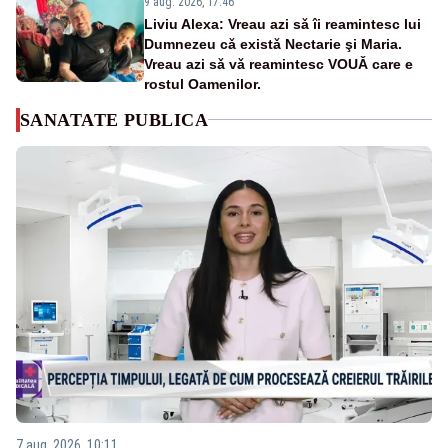
9 aug. 2026, 17:46
Liviu Alexa: Vreau azi sǎ îi reamintesc lui
Dumnezeu cǎ existǎ Nectarie şi Maria.
Vreau azi sǎ vǎ reamintesc VOUǍ care e
rostul Oamenilor.
SANATATE PUBLICA
7 aug. 2026, 10:11