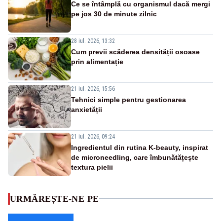
Ce se întâmplă cu organismul dacă mergi
pe jos 30 de minute zilnic
28 iul. 2026, 13:32
Cum previi scăderea densității osoase
prin alimentație
21 iul. 2026, 15:56
Tehnici simple pentru gestionarea
anxietății
21 iul. 2026, 09:24
Ingredientul din rutina K-beauty, inspirat
de microneedling, care îmbunătățește
textura pielii
URMĂREȘTE-NE PE