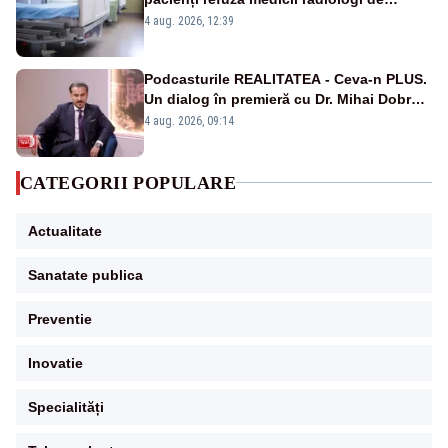
culoare sau de origine asiatică, arată un
4 aug. 2026, 12:39
sondaj din NHS
Podcasturile REALITATEA - Ceva-n PLUS.
Un dialog în premieră cu Dr. Mihai Dobra –
VIDEO
4 aug. 2026, 09:14
CATEGORII POPULARE
Actualitate
Sanatate publica
Preventie
Inovatie
Specialități