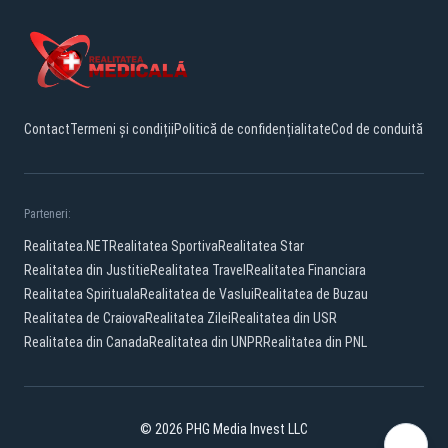
Contact
Termeni și condiții
Politică de confidențialitate
Cod de conduită
Parteneri:
Realitatea.NET
Realitatea Sportiva
Realitatea Star
Realitatea din Justitie
Realitatea Travel
Realitatea Financiara
Realitatea Spirituala
Realitatea de Vaslui
Realitatea de Buzau
Realitatea de Craiova
Realitatea Zilei
Realitatea din USR
Realitatea din Canada
Realitatea din UNPR
Realitatea din PNL
© 2026 PHG Media Invest LLC