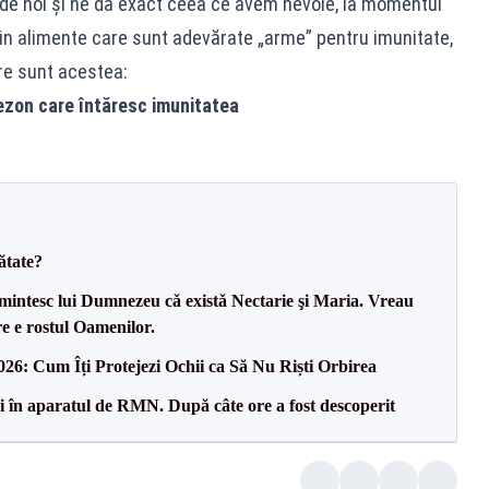
jă de noi și ne dă exact ceea ce avem nevoie, la momentul
lin alimente care sunt adevărate „arme” pentru imunitate,
are sunt acestea:
ezon care întăresc imunitatea
ătate?
amintesc lui Dumnezeu cǎ existǎ Nectarie şi Maria. Vreau
e e rostul Oamenilor.
026: Cum Îți Protejezi Ochii ca Să Nu Riști Orbirea
ci în aparatul de RMN. După câte ore a fost descoperit