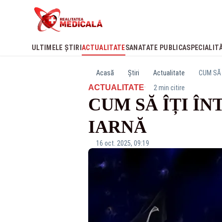
ULTIMELE ȘTIRI
ACTUALITATE
SANATATE PUBLICA
SPECIALIT
Acasă
Știri
Actualitate
CUM SĂ 
·
ACTUALITATE
2 min citire
CUM SĂ ÎȚI ÎN
IARNĂ
16 oct. 2025, 09:19