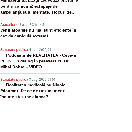
2
Ministerul Sănătății activează planurile
pentru caniculă: echipaje de
ambulanță suplimentate, stocuri de
medicamente verificate și puncte de
3
apă în spațiile publice
Actualitate
-
3 aug. 2026, 14:51
Ventilatoarele nu mai sunt eficiente în
caz de caniculă extremă
4
Sanatate publica
-
4 aug. 2026, 09:14
Podcasturile REALITATEA - Ceva-n
PLUS. Un dialog în premieră cu Dr.
Mihai Dobra – VIDEO
5
Sanatate publica
-
3 aug. 2026, 09:58
Realitatea medicală cu Nicole
Păcuraru. De ce ne trezim uneori
înainte să sune alarma?