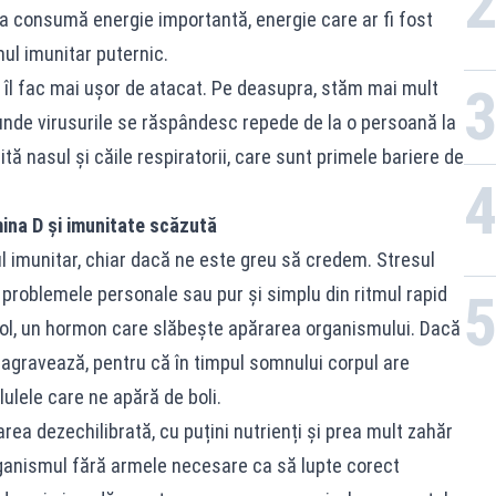
 consumă energie importantă, energie care ar fi fost
mul imunitar puternic.
 îl fac mai ușor de atacat. Pe deasupra, stăm mai mult
 unde virusurile se răspândesc repede de la o persoană la
irită nasul și căile respiratorii, care sunt primele bariere de
mina D și imunitate scăzută
 imunitar, chiar dacă ne este greu să credem. Stresul
n problemele personale sau pur și simplu din ritmul rapid
rtizol, un hormon care slăbește apărarea organismului. Dacă
 agravează, pentru că în timpul somnului corpul are
ulele care ne apără de boli.
a dezechilibrată, cu puțini nutrienți și prea mult zahăr
ganismul fără armele necesare ca să lupte corect