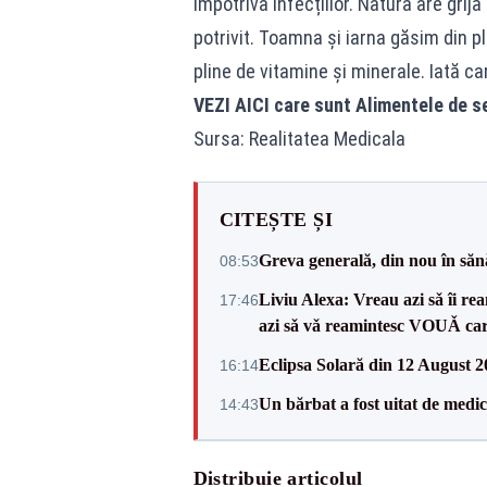
împotriva infecțiilor. Natura are gri
potrivit. Toamna și iarna găsim din p
pline de vitamine și minerale. Iată c
VEZI AICI
care sunt Alimentele de s
Sursa: Realitatea Medicala
CITEȘTE ȘI
Greva generală, din nou în săn
08:53
Liviu Alexa: Vreau azi sǎ îi re
17:46
azi sǎ vǎ reamintesc VOUǍ car
Eclipsa Solară din 12 August 2
16:14
Un bărbat a fost uitat de medi
14:43
Distribuie articolul