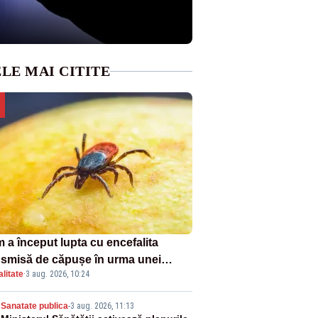
LE MAI CITITE
 a început lupta cu encefalita
nsmisă de căpușe în urma unei
litate
·
3 aug. 2026, 10:24
ple vacanțe
Sanatate publica
-
3 aug. 2026, 11:13