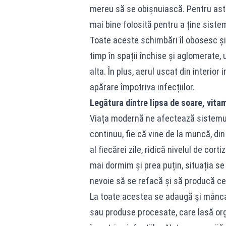
mereu să se obișnuiască. Pentru asta
mai bine folosită pentru a ține siste
Toate aceste schimbări îl obosesc și
timp în spații închise și aglomerate,
alta. În plus, aerul uscat din interior 
apărare împotriva infecțiilor.
Legătura dintre lipsa de soare, vita
Viața modernă ne afectează sistemul
continuu, fie că vine de la muncă, di
al fiecărei zile, ridică nivelul de co
mai dormim și prea puțin, situația se
nevoie să se refacă și să producă cel
La toate acestea se adaugă și mâncare
sau produse procesate, care lasă or