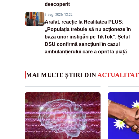
descoperit
9 aug. 2026, 13:22
Arafat, reacție la Realitatea PLUS:
„Populația trebuie să nu acționeze în
baza unor instigări pe TikTok”. Șeful
DSU confirmă sancțiuni în cazul
ambulanțierului care a oprit la piață
MAI MULTE ȘTIRI DIN
ACTUALITAT