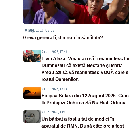
10 aug. 2026, 08:53
Greva generală, din nou în sănătate?
9 aug. 2026, 17:46
Liviu Alexa: Vreau azi sǎ îi reamintesc lu
Dumnezeu cǎ existǎ Nectarie şi Maria.
Vreau azi sǎ vǎ reamintesc VOUǍ care e
rostul Oamenilor.
9 aug. 2026, 16:14
Eclipsa Solară din 12 August 2026: Cum
Îți Protejezi Ochii ca Să Nu Riști Orbirea
9 aug. 2026, 14:43
Un bărbat a fost uitat de medici în
aparatul de RMN. După câte ore a fost