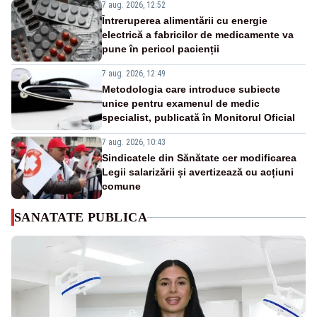
7 aug. 2026, 12:52
Întreruperea alimentării cu energie
electrică a fabricilor de medicamente va
pune în pericol pacienții
7 aug. 2026, 12:49
Metodologia care introduce subiecte
unice pentru examenul de medic
specialist, publicată în Monitorul Oficial
7 aug. 2026, 10:43
Sindicatele din Sănătate cer modificarea
Legii salarizării și avertizează cu acțiuni
comune
SANATATE PUBLICA