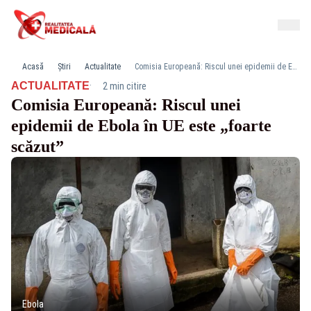
Acasă
Știri
Actualitate
Comisia Europeană: Riscul unei epidemii de Ebola în UE este „foarte scăzut”
·
ACTUALITATE
2 min citire
Comisia Europeană: Riscul unei
epidemii de Ebola în UE este „foarte
scăzut”
Ebola