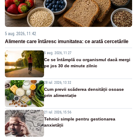
5 aug. 2026, 11:42
Alimente care întăresc imunitatea: ce arată cercetările
5 aug. 2026, 11:27
Ce se întâmplă cu organismul dacă mergi
pe jos 30 de minute zilnic
28 iul. 2026, 13:32
Cum previi scăderea densității osoase
prin alimentație
21 iul. 2026, 15:56
Tehnici simple pentru gestionarea
anxietății