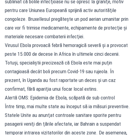
subliniat că bolile infecţioase nu se opresc la graniţe, motiv
pentru care Uniunea Europeană sprijină activ autorităţile
congoleze. Bruxellesul pregăteşte un pod aerian umanitar prin
care vor fi trimise medicamente, echipamente de protecţie şi
materiale necesare combaterii infecţiei.
Virusul Ebola provoacă febră hemoragică severă şi a provocat
peste 15.000 de decese în Africa în ultimele cinci decenii.
Totuşi, specialiştii precizează că Ebola este mai puţin
contagioasă decât boli precum Covid-19 sau rujeola. În
prezent, în Uganda au fost raportate un deces şi un caz
confirmat, fără apariţia unui focar local extins.
Alertă OMS: Epidemia de Ebola, scăpată de sub control
Între timp, mai multe state au început să ia măsuri preventive.
Statele Unite au anunţat controale sanitare sporite pentru
pasagerii veniţi din ţările afectate, iar Bahrain a suspendat
temporar intrarea vizitatorilor din aceste zone. De asemenea,