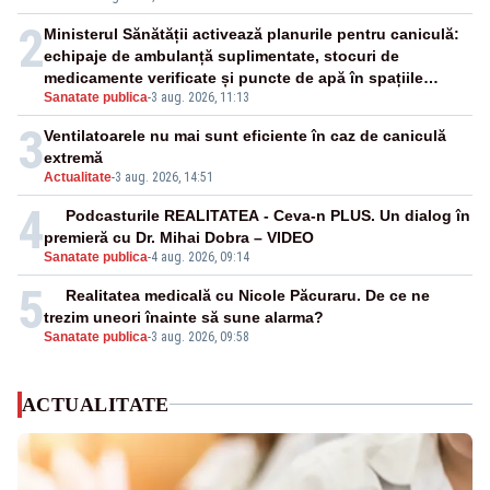
2
Ministerul Sănătății activează planurile pentru caniculă:
echipaje de ambulanță suplimentate, stocuri de
medicamente verificate și puncte de apă în spațiile
Sanatate publica
-
3 aug. 2026, 11:13
publice
3
Ventilatoarele nu mai sunt eficiente în caz de caniculă
extremă
Actualitate
-
3 aug. 2026, 14:51
4
Podcasturile REALITATEA - Ceva-n PLUS. Un dialog în
premieră cu Dr. Mihai Dobra – VIDEO
Sanatate publica
-
4 aug. 2026, 09:14
5
Realitatea medicală cu Nicole Păcuraru. De ce ne
trezim uneori înainte să sune alarma?
Sanatate publica
-
3 aug. 2026, 09:58
ACTUALITATE