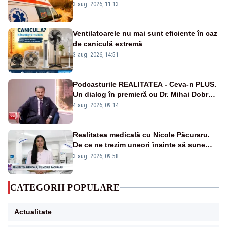
suplimentate, stocuri de medicamente
3 aug. 2026, 11:13
verificate și puncte de apă în spațiile
publice
Ventilatoarele nu mai sunt eficiente în caz
de caniculă extremă
3 aug. 2026, 14:51
Podcasturile REALITATEA - Ceva-n PLUS.
Un dialog în premieră cu Dr. Mihai Dobra –
VIDEO
4 aug. 2026, 09:14
Realitatea medicală cu Nicole Păcuraru.
De ce ne trezim uneori înainte să sune
alarma?
3 aug. 2026, 09:58
CATEGORII POPULARE
Actualitate