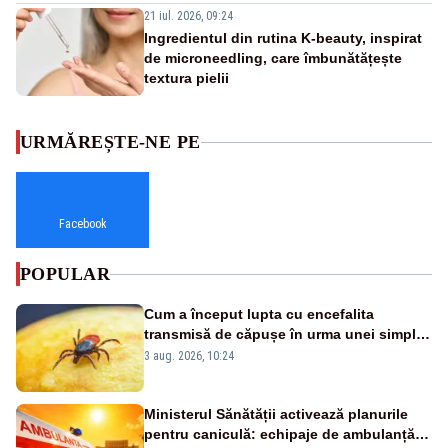
21 iul. 2026, 09:24
Ingredientul din rutina K-beauty, inspirat
de microneedling, care îmbunătățește
textura pielii
URMĂREȘTE-NE PE
Facebook
POPULAR
Cum a început lupta cu encefalita
transmisă de căpușe în urma unei simple
vacanțe
3 aug. 2026, 10:24
Ministerul Sănătății activează planurile
pentru caniculă: echipaje de ambulanță