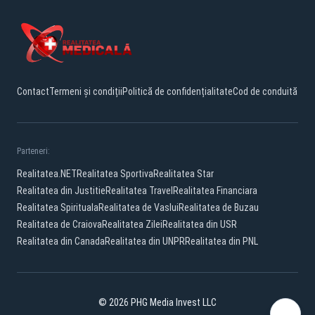
Contact
Termeni și condiții
Politică de confidențialitate
Cod de conduită
Parteneri:
Realitatea.NET
Realitatea Sportiva
Realitatea Star
Realitatea din Justitie
Realitatea Travel
Realitatea Financiara
Realitatea Spirituala
Realitatea de Vaslui
Realitatea de Buzau
Realitatea de Craiova
Realitatea Zilei
Realitatea din USR
Realitatea din Canada
Realitatea din UNPR
Realitatea din PNL
© 2026 PHG Media Invest LLC