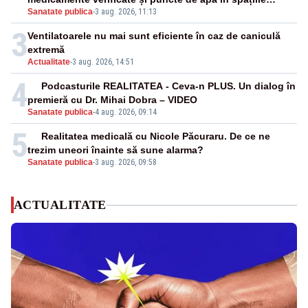
Sanatate publica
-
3 aug. 2026, 11:13
publice
3
Ventilatoarele nu mai sunt eficiente în caz de caniculă
extremă
Actualitate
-
3 aug. 2026, 14:51
4
Podcasturile REALITATEA - Ceva-n PLUS. Un dialog în
premieră cu Dr. Mihai Dobra – VIDEO
Sanatate publica
-
4 aug. 2026, 09:14
5
Realitatea medicală cu Nicole Păcuraru. De ce ne
trezim uneori înainte să sune alarma?
Sanatate publica
-
3 aug. 2026, 09:58
ACTUALITATE