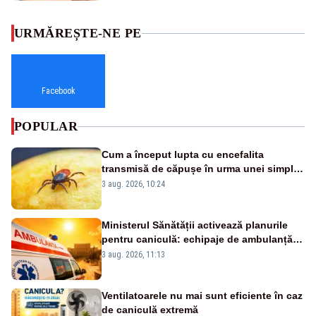
URMĂREȘTE-NE PE
Facebook
POPULAR
Cum a început lupta cu encefalita
transmisă de căpușe în urma unei simple
vacanțe
3 aug. 2026, 10:24
Ministerul Sănătății activează planurile
pentru caniculă: echipaje de ambulanță
suplimentate, stocuri de medicamente
3 aug. 2026, 11:13
verificate și puncte de apă în spațiile
publice
Ventilatoarele nu mai sunt eficiente în caz
de caniculă extremă