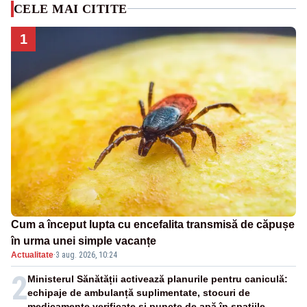
CELE MAI CITITE
1
Cum a început lupta cu encefalita transmisă de căpușe
în urma unei simple vacanțe
Actualitate
·
3 aug. 2026, 10:24
2
Ministerul Sănătății activează planurile pentru caniculă:
echipaje de ambulanță suplimentate, stocuri de
medicamente verificate și puncte de apă în spațiile