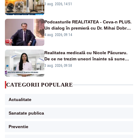
3 aug. 2026, 14:51
Podcasturile REALITATEA - Ceva-n PLUS.
Un dialog în premieră cu Dr. Mihai Dobra –
VIDEO
4 aug. 2026, 09:14
Realitatea medicală cu Nicole Păcuraru.
De ce ne trezim uneori înainte să sune
alarma?
3 aug. 2026, 09:58
CATEGORII POPULARE
Actualitate
Sanatate publica
Preventie