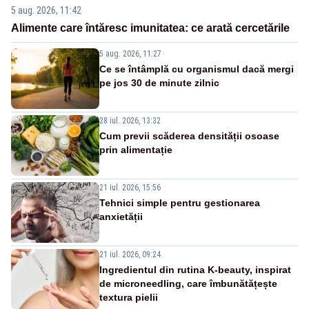
5 aug. 2026, 11:42
Alimente care întăresc imunitatea: ce arată cercetările
5 aug. 2026, 11:27
Ce se întâmplă cu organismul dacă mergi
pe jos 30 de minute zilnic
28 iul. 2026, 13:32
Cum previi scăderea densității osoase
prin alimentație
21 iul. 2026, 15:56
Tehnici simple pentru gestionarea
anxietății
21 iul. 2026, 09:24
Ingredientul din rutina K-beauty, inspirat
de microneedling, care îmbunătățește
textura pielii