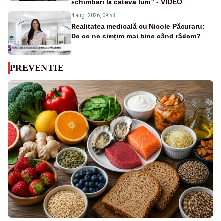
schimbări la câteva luni” - VIDEO
4 aug. 2026, 09:58
Realitatea medicală cu Nicole Păcuraru:
De ce ne simțim mai bine când râdem?
PREVENTIE