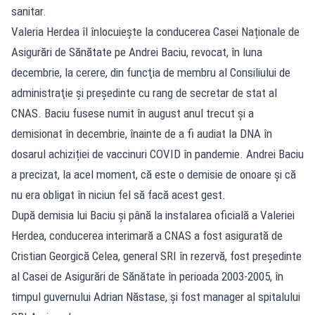
sanitar.
Valeria Herdea îl înlocuiește la conducerea Casei Naționale de
Asigurări de Sănătate pe Andrei Baciu, revocat, în luna
decembrie, la cerere, din funcţia de membru al Consiliului de
administraţie şi preşedinte cu rang de secretar de stat al
CNAS. Baciu fusese numit în august anul trecut și a
demisionat în decembrie, înainte de a fi audiat la DNA în
dosarul achiziției de vaccinuri COVID în pandemie. Andrei Baciu
a precizat, la acel moment, că este o demisie de onoare și că
nu era obligat în niciun fel să facă acest gest.
După demisia lui Baciu și până la instalarea oficială a Valeriei
Herdea, conducerea interimară a CNAS a fost asigurată de
Cristian Georgică Celea, general SRI în rezervă, fost președinte
al Casei de Asigurări de Sănătate în perioada 2003-2005, în
timpul guvernului Adrian Năstase, și fost manager al spitalului