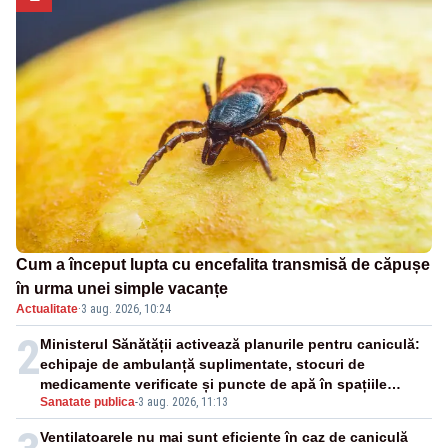
Cum a început lupta cu encefalita transmisă de căpușe
în urma unei simple vacanțe
Actualitate
·
3 aug. 2026, 10:24
2
Ministerul Sănătății activează planurile pentru caniculă:
echipaje de ambulanță suplimentate, stocuri de
medicamente verificate și puncte de apă în spațiile
Sanatate publica
-
3 aug. 2026, 11:13
publice
Ventilatoarele nu mai sunt eficiente în caz de caniculă