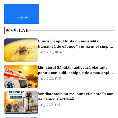
Facebook
POPULAR
Cum a început lupta cu encefalita
transmisă de căpușe în urma unei simple
vacanțe
3 aug. 2026, 10:24
Ministerul Sănătății activează planurile
pentru caniculă: echipaje de ambulanță
suplimentate, stocuri de medicamente
3 aug. 2026, 11:13
verificate și puncte de apă în spațiile
publice
Ventilatoarele nu mai sunt eficiente în caz
de caniculă extremă
3 aug. 2026, 14:51