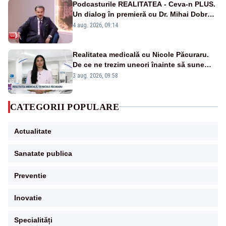
Podcasturile REALITATEA - Ceva-n PLUS.
Un dialog în premieră cu Dr. Mihai Dobra –
VIDEO
4 aug. 2026, 09:14
Realitatea medicală cu Nicole Păcuraru.
De ce ne trezim uneori înainte să sune
alarma?
3 aug. 2026, 09:58
CATEGORII POPULARE
Actualitate
Sanatate publica
Preventie
Inovatie
Specialități