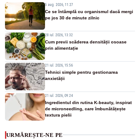
5 aug. 2026, 11:27
Ce se întâmplă cu organismul dacă mergi
pe jos 30 de minute zilnic
28 iul. 2026, 13:32
Cum previi scăderea densității osoase
prin alimentație
21 iul. 2026, 15:56
Tehnici simple pentru gestionarea
anxietății
21 iul. 2026, 09:24
Ingredientul din rutina K-beauty, inspirat
de microneedling, care îmbunătățește
textura pielii
URMĂREȘTE-NE PE