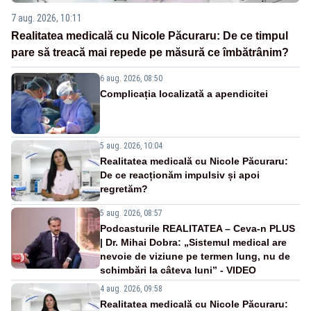
7 aug. 2026, 10:11
Realitatea medicală cu Nicole Păcuraru: De ce timpul
pare să treacă mai repede pe măsură ce îmbătrânim?
6 aug. 2026, 08:50
Complicația localizată a apendicitei
5 aug. 2026, 10:04
Realitatea medicală cu Nicole Păcuraru:
De ce reacționăm impulsiv și apoi
regretăm?
5 aug. 2026, 08:57
Podcasturile REALITATEA – Ceva-n PLUS
| Dr. Mihai Dobra: „Sistemul medical are
nevoie de viziune pe termen lung, nu de
schimbări la câteva luni” - VIDEO
4 aug. 2026, 09:58
Realitatea medicală cu Nicole Păcuraru: