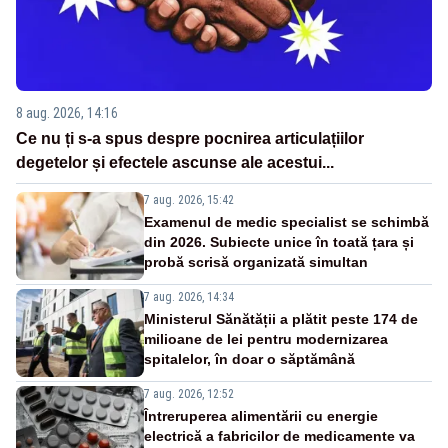
8 aug. 2026, 14:16
Ce nu ți s-a spus despre pocnirea articulațiilor
degetelor și efectele ascunse ale acestui...
7 aug. 2026, 15:42
Examenul de medic specialist se schimbă
din 2026. Subiecte unice în toată țara și
probă scrisă organizată simultan
7 aug. 2026, 14:34
Ministerul Sănătății a plătit peste 174 de
milioane de lei pentru modernizarea
spitalelor, în doar o săptămână
7 aug. 2026, 12:52
Întreruperea alimentării cu energie
electrică a fabricilor de medicamente va