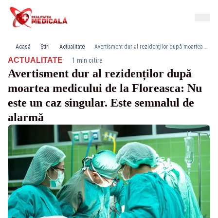
Acasă
Știri
Actualitate
Avertisment dur al rezidenților după moartea medicului de la Floreasca: Nu este un caz singular. Este semnalul de alarmă
·
ACTUALITATE
1 min citire
Avertisment dur al rezidenților după
moartea medicului de la Floreasca: Nu
este un caz singular. Este semnalul de
alarmă