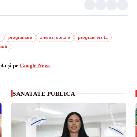
i
programare
amenzi spitale
program vizita
cub
ala și pe
Google News
SANATATE PUBLICA