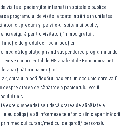
de vizite al pacienţilor internaţi în spitalele publice;
şarea programului de vizite la toate intrările în unitatea
zitatorilor, precum şi pe site-ul spitalului public;
 nu asigură pentru vizitatori, în mod gratuit,
funcţie de gradul de risc al secţiei.
re încalcă legislaţia privind suspendarea programului de
ic, reiese din proiectul de HG analizat de Economica.net.
 de aparţinătorii pacienţilor
22, spitalul alocă fiecărui pacient un cod unic care va fi
ii despre starea de sănătate a pacientului vor fi
dului unic.
ită este suspendat sau dacă starea de sănătate a
iile au obligația să informeze telefonic zilnic aparținătorii
i, prin medicul curant/medicul de gardă/ personalul