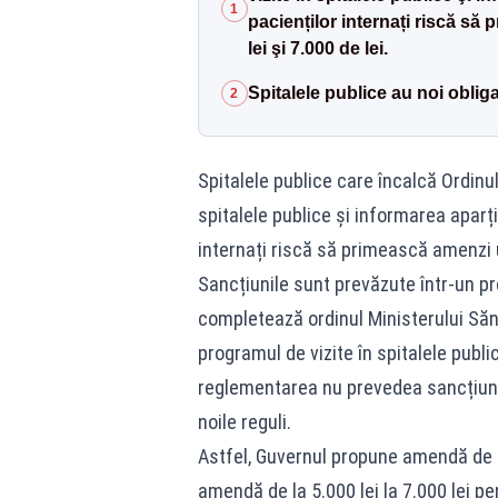
1
pacienților internați riscă să
lei şi 7.000 de lei.
Spitalele publice au noi obligaţ
2
Spitalele publice care încalcă Ordinul
spitalele publice şi informarea aparț
internați riscă să primească amenzi ur
Sancțiunile sunt prevăzute într-un p
completează ordinul Ministerului Sănăt
programul de vizite în spitalele public
reglementarea nu prevedea sancțiuni p
noile reguli.
Astfel, Guvernul propune amendă de la
amendă de la 5.000 lei la 7.000 lei pe