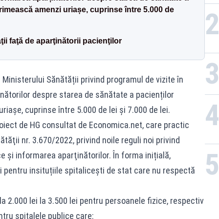
 primească amenzi uriașe, cuprinse între 5.000 de
ii faţă de aparţinătorii pacienţilor
 Ministerului Sănătății privind programul de vizite în
inătorilor despre starea de sănătate a pacienților
iașe, cuprinse între 5.000 de lei şi 7.000 de lei.
roiect de HG consultat de Economica.net, care practic
ăţii nr. 3.670/2022, privind noile reguli noi privind
e şi informarea aparţinătorilor. În forma inițială,
entru insituțiile spitalicești de stat care nu respectă
 2.000 lei la 3.500 lei pentru persoanele fizice, respectiv
ntru spitalele publice care: