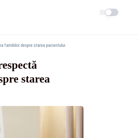
Schimba tema
a familiilor despre starea pacientului
respectă
spre starea