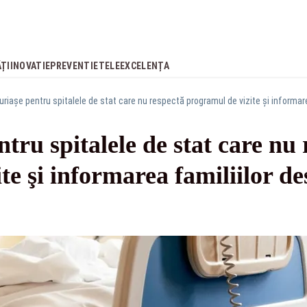
ĂȚI
INOVATIE
PREVENTIE
TELEEXCELENȚA
riașe pentru spitalele de stat care nu respectă programul de vizite şi informare
tru spitalele de stat care nu 
te şi informarea familiilor de