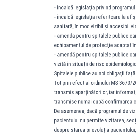
- încalcă legislaţia privind programul 
- încalcă legislaţia referitoare la afi
sanitară, în mod vizibil şi accesibil vi
- amenda pentru spitalele publice care
echipamentul de protecţie adaptat în 
- amendă pentru spitalele publice ca
vizită în situaţii de risc epidemiolog
Spitalele publice au noi obligaţii faţă
Tot prin efect al ordinului MS 3670/20
transmis aparținătorilor, iar informaţ
transmise numai după confirmarea co
De asemenea, dacă programul de viz
pacientului nu permite vizitarea, secț
despre starea și evoluția pacientulu