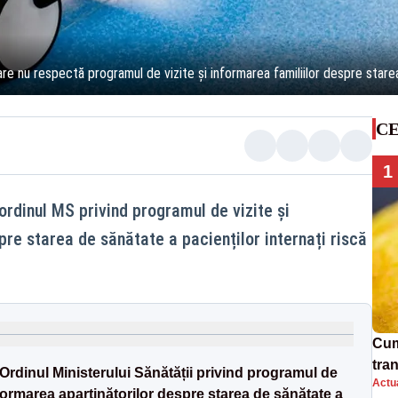
re nu respectă programul de vizite şi informarea familiilor despre stare
CE
1
ordinul MS privind programul de vizite şi
pre starea de sănătate a pacienților internați riscă
Cum
tra
 Ordinul Ministerului Sănătății privind programul de
Actua
sim
informarea aparținătorilor despre starea de sănătate a