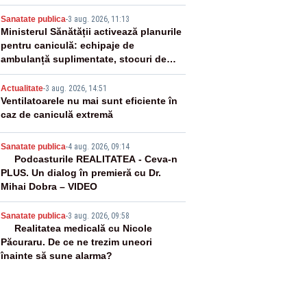
2
Sanatate publica
-
3 aug. 2026, 11:13
Ministerul Sănătății activează planurile
pentru caniculă: echipaje de
ambulanță suplimentate, stocuri de
medicamente verificate și puncte de
3
apă în spațiile publice
Actualitate
-
3 aug. 2026, 14:51
Ventilatoarele nu mai sunt eficiente în
caz de caniculă extremă
4
Sanatate publica
-
4 aug. 2026, 09:14
Podcasturile REALITATEA - Ceva-n
PLUS. Un dialog în premieră cu Dr.
Mihai Dobra – VIDEO
5
Sanatate publica
-
3 aug. 2026, 09:58
Realitatea medicală cu Nicole
Păcuraru. De ce ne trezim uneori
înainte să sune alarma?