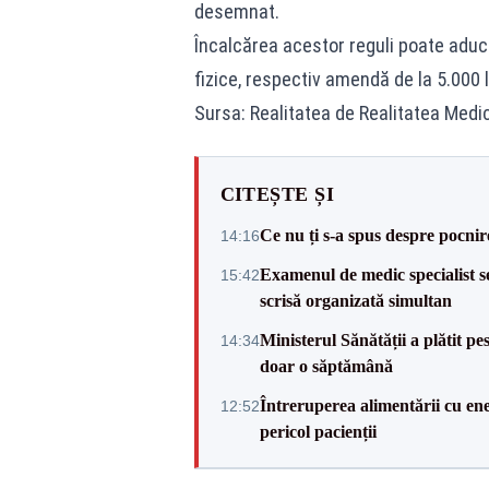
desemnat.
Încalcărea acestor reguli poate aduce
fizice, respectiv amendă de la 5.000 le
Sursa: Realitatea de Realitatea Medi
CITEȘTE ȘI
Ce nu ți s-a spus despre pocnirea
14:16
Examenul de medic specialist se
15:42
scrisă organizată simultan
Ministerul Sănătății a plătit pe
14:34
doar o săptămână
Întreruperea alimentării cu ene
12:52
pericol pacienții