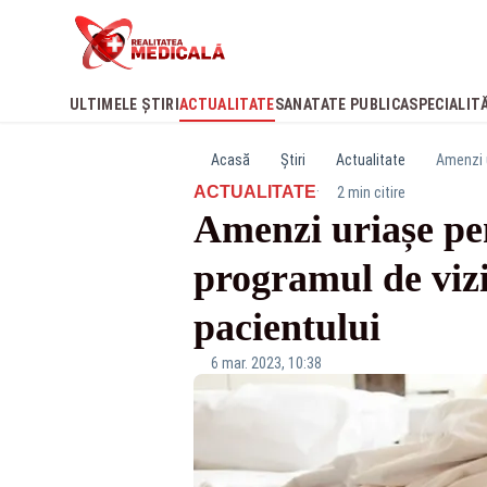
ULTIMELE ȘTIRI
ACTUALITATE
SANATATE PUBLICA
SPECIALIT
Acasă
Știri
Actualitate
Amenzi u
·
ACTUALITATE
2 min citire
Amenzi uriașe pen
programul de vizi
pacientului
6 mar. 2023, 10:38