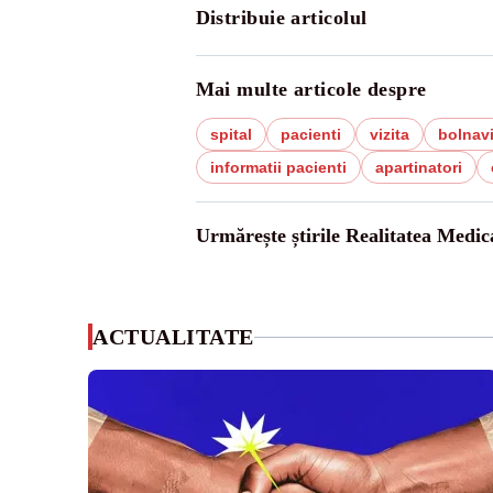
Distribuie articolul
Mai multe articole despre
spital
pacienti
vizita
bolnav
informatii pacienti
apartinatori
Urmărește știrile Realitatea Medic
ACTUALITATE