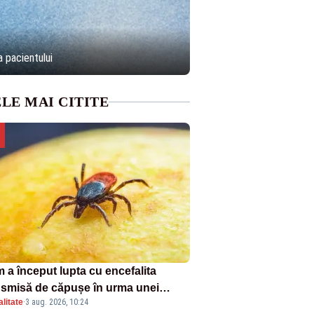
a pacientului
LE MAI CITITE
 a început lupta cu encefalita
nsmisă de căpușe în urma unei
litate
·
3 aug. 2026, 10:24
ple vacanțe