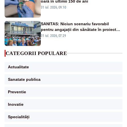
oară în ultimii 150 de ani
31 iul. 2026, 09:10
SANITAS: Niciun scenariu favorabil
pentru angajații din sănătate în proiectul
Legii salarizării
31 iul. 2026, 07:29
CATEGORII POPULARE
Actualitate
Sanatate publica
Preventie
Inovatie
Specialități