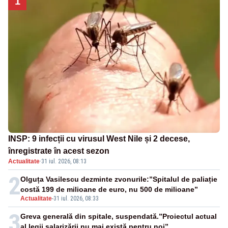
1
INSP: 9 infecții cu virusul West Nile și 2 decese,
înregistrate în acest sezon
Actualitate
·
31 iul. 2026, 08:13
2
Olguța Vasilescu dezminte zvonurile:”Spitalul de paliație
costă 199 de milioane de euro, nu 500 de milioane”
Actualitate
-
31 iul. 2026, 08:33
3
Greva generală din spitale, suspendată.”Proiectul actual
al legii salarizării nu mai există pentru noi”