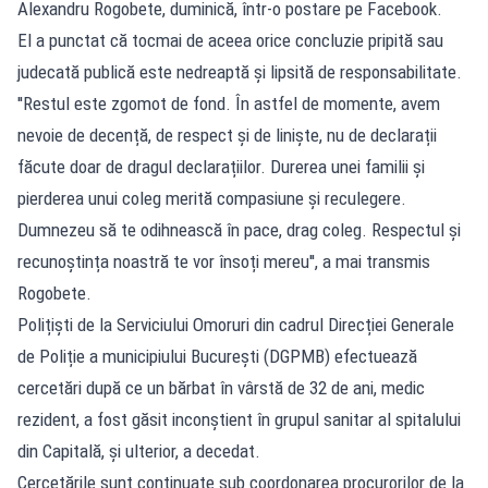
Alexandru Rogobete, duminică, într-o postare pe Facebook.
El a punctat că tocmai de aceea orice concluzie pripită sau
judecată publică este nedreaptă și lipsită de responsabilitate.
''Restul este zgomot de fond. În astfel de momente, avem
nevoie de decență, de respect și de liniște, nu de declarații
făcute doar de dragul declarațiilor. Durerea unei familii și
pierderea unui coleg merită compasiune și reculegere.
Dumnezeu să te odihnească în pace, drag coleg. Respectul și
recunoștința noastră te vor însoți mereu'', a mai transmis
Rogobete.
Polițiști de la Serviciului Omoruri din cadrul Direcției Generale
de Poliție a municipiului București (DGPMB) efectuează
cercetări după ce un bărbat în vârstă de 32 de ani, medic
rezident, a fost găsit inconștient în grupul sanitar al spitalului
din Capitală, și ulterior, a decedat.
Cercetările sunt continuate sub coordonarea procurorilor de la