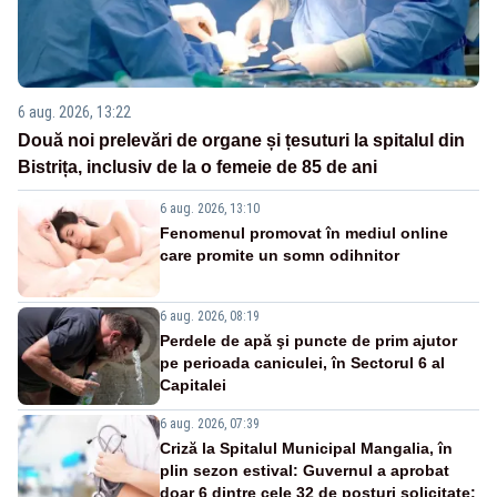
6 aug. 2026, 13:22
Două noi prelevări de organe și țesuturi la spitalul din
Bistrița, inclusiv de la o femeie de 85 de ani
6 aug. 2026, 13:10
Fenomenul promovat în mediul online
care promite un somn odihnitor
6 aug. 2026, 08:19
Perdele de apă şi puncte de prim ajutor
pe perioada caniculei, în Sectorul 6 al
Capitalei
6 aug. 2026, 07:39
Criză la Spitalul Municipal Mangalia, în
plin sezon estival: Guvernul a aprobat
doar 6 dintre cele 32 de posturi solicitate: