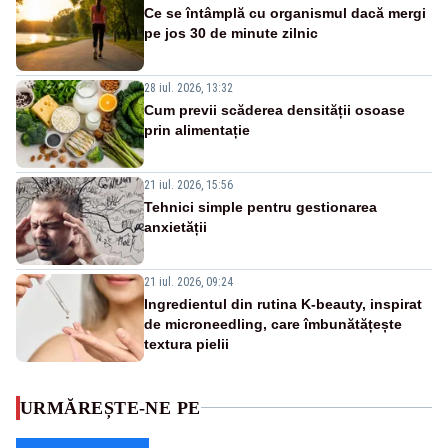
Ce se întâmplă cu organismul dacă mergi
pe jos 30 de minute zilnic
28 iul. 2026, 13:32
Cum previi scăderea densității osoase
prin alimentație
21 iul. 2026, 15:56
Tehnici simple pentru gestionarea
anxietății
21 iul. 2026, 09:24
Ingredientul din rutina K-beauty, inspirat
de microneedling, care îmbunătățește
textura pielii
URMĂREȘTE-NE PE