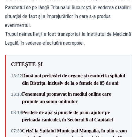
Parchetul de pe lângă Tribunalul București, în vederea stabilirii
situației de fapt și a împrejurărilor în care s-a produs
evenimentul.
Trupul neînsuflețit a fost transportat la Institutul de Medicină
Legală, în vederea efectuării necropsiei.
CITEȘTE ȘI
Două noi prelevări de organe și țesuturi la spitalul
13:22
din Bistrița, inclusiv de la o femeie de 85 de ani
Fenomenul promovat în mediul online care
13:10
promite un somn odihnitor
Perdele de apă şi puncte de prim ajutor pe
08:19
perioada caniculei, în Sectorul 6 al Capitalei
Criză la Spitalul Municipal Mangalia, în plin sezon
07:39