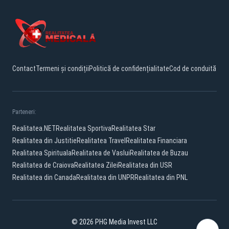
Contact
Termeni și condiții
Politică de confidențialitate
Cod de conduită
Parteneri:
Realitatea.NET
Realitatea Sportiva
Realitatea Star
Realitatea din Justitie
Realitatea Travel
Realitatea Financiara
Realitatea Spirituala
Realitatea de Vaslui
Realitatea de Buzau
Realitatea de Craiova
Realitatea Zilei
Realitatea din USR
Realitatea din Canada
Realitatea din UNPR
Realitatea din PNL
© 2026 PHG Media Invest LLC