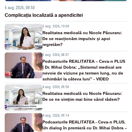
6 aug. 2026, 08:50
Complicația localizată a apendicitei
5 aug. 2026, 10:04
Realitatea medicală cu Nicole Păcuraru:
De ce reacționăm impulsiv și apoi
regretăm?
5 aug. 2026, 08:57
Podcasturile REALITATEA – Ceva-n PLUS
| Dr. Mihai Dobra: „Sistemul medical are
nevoie de viziune pe termen lung, nu de
schimbări la câteva luni” - VIDEO
4 aug. 2026, 09:58
Realitatea medicală cu Nicole Păcuraru:
De ce ne simțim mai bine când râdem?
4 aug. 2026, 09:14
Podcasturile REALITATEA - Ceva-n PLUS.
Un dialog în premieră cu Dr. Mihai Dobra –