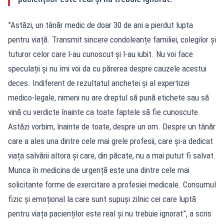
”Astăzi, un tânăr medic de doar 30 de ani a pierdut lupta
pentru viață. Transmit sincere condoleanțe familiei, colegilor și
tuturor celor care l-au cunoscut și l-au iubit. Nu voi face
speculații și nu îmi voi da cu părerea despre cauzele acestui
deces. Indiferent de rezultatul anchetei și al expertizei
medico-legale, nimeni nu are dreptul să pună etichete sau să
vină cu verdicte înainte ca toate faptele să fie cunoscute.
Astăzi vorbim, înainte de toate, despre un om. Despre un tânăr
care a ales una dintre cele mai grele profesii, care și-a dedicat
viața salvării altora și care, din păcate, nu a mai putut fi salvat.
Munca în medicina de urgență este una dintre cele mai
solicitante forme de exercitare a profesiei medicale. Consumul
fizic și emoțional la care sunt supuși zilnic cei care luptă
pentru viața pacienților este real și nu trebuie ignorat”, a scris