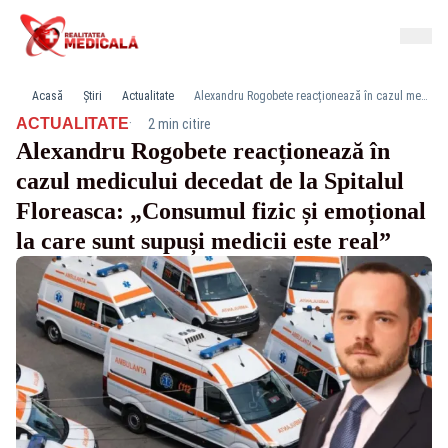
Acasă
Știri
Actualitate
Alexandru Rogobete reacționează în cazul medicului decedat de la Spitalul Floreasca: „Consumul fizic și emoțional la care sunt supuși medicii este real”
·
ACTUALITATE
2 min citire
Alexandru Rogobete reacționează în
cazul medicului decedat de la Spitalul
Floreasca: „Consumul fizic și emoțional
la care sunt supuși medicii este real”