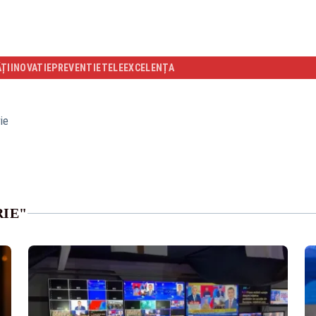
ĂȚI
INOVATIE
PREVENTIE
TELEEXCELENȚA
ie
RIE"