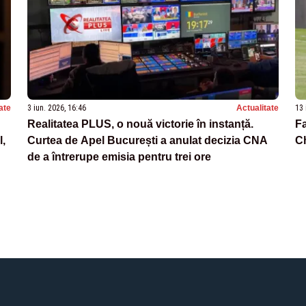
ate
3 iun. 2026, 16:46
Actualitate
13 
Realitatea PLUS, o nouă victorie în instanță.
Fa
l,
Curtea de Apel București a anulat decizia CNA
C
de a întrerupe emisia pentru trei ore