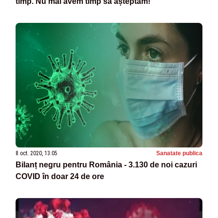
timp. Nu mai avem timp să așteptăm!
8 oct. 2020, 13:05
Sanatate publica
Bilanț negru pentru România - 3.130 de noi cazuri
COVID în doar 24 de ore