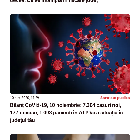
deces. Ce se întâmplă în fiecare judeţ
10 nov. 2020, 13:29
Sanatate publica
Bilanț CoVid-19, 10 noiembrie: 7.304 cazuri noi,
177 decese, 1.093 pacienți în ATI! Vezi situația în
județul tău