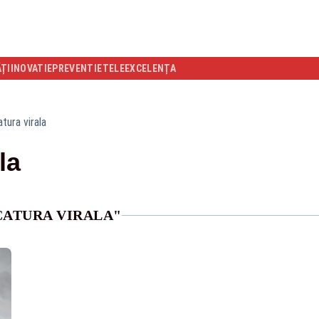
ĂȚI
INOVATIE
PREVENTIE
TELEEXCELENȚA
atura virala
la
CATURA VIRALA"