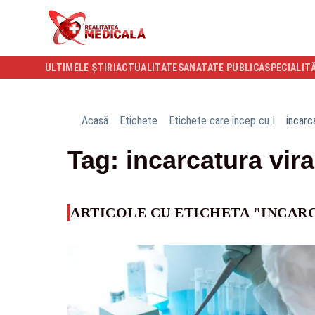
ULTIMELE ȘTIRI
ACTUALITATE
SANATATE PUBLICA
SPECIALIT
Acasă
Etichete
Etichete care încep cu I
incarc
Tag: incarcatura vira
ARTICOLE CU ETICHETA "INCAR