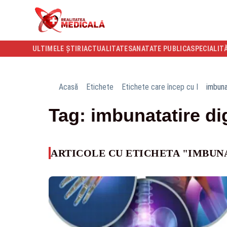
ULTIMELE ȘTIRI
ACTUALITATE
SANATATE PUBLICA
SPECIALIT
Acasă
Etichete
Etichete care încep cu I
imbuna
Tag: imbunatatire di
ARTICOLE CU ETICHETA "IMBUN