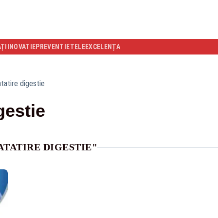
ĂȚI
INOVATIE
PREVENTIE
TELEEXCELENȚA
tatire digestie
gestie
ATATIRE DIGESTIE"