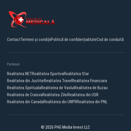
Contact
Termeni și condiții
Politică de confidențialitate
Cod de conduită
Parteneri:
Realitatea.NET
Realitatea Sportiva
Realitatea Star
Realitatea din Justitie
Realitatea Travel
Realitatea Financiara
Realitatea Spirituala
Realitatea de Vaslui
Realitatea de Buzau
Realitatea de Craiova
Realitatea Zilei
Realitatea din USR
Realitatea din Canada
Realitatea din UNPR
Realitatea din PNL
© 2026 PHG Media Invest LLC