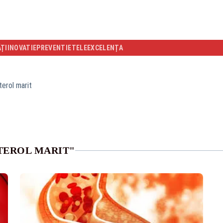
ĂȚI
INOVATIE
PREVENTIE
TELEEXCELENȚA
terol marit
TEROL MARIT"