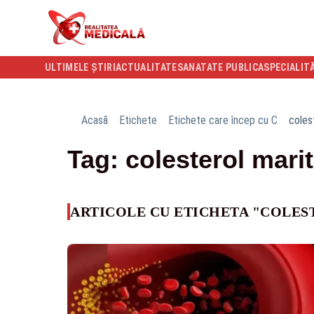
ULTIMELE ȘTIRI
ACTUALITATE
SANATATE PUBLICA
SPECIALIT
Acasă
Etichete
Etichete care încep cu C
coles
Tag: colesterol marit
ARTICOLE CU ETICHETA "COLES